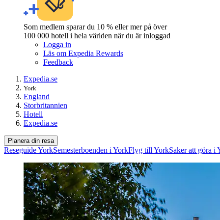
Som medlem sparar du 10 % eller mer på över
100 000 hotell i hela världen när du är inloggad
Logga in
Läs om Expedia Rewards
Feedback
Expedia.se
York
England
Storbritannien
Hotell
Expedia.se
Planera din resa
Reseguide York
Semesterboenden i York
Flyg till York
Saker att göra i