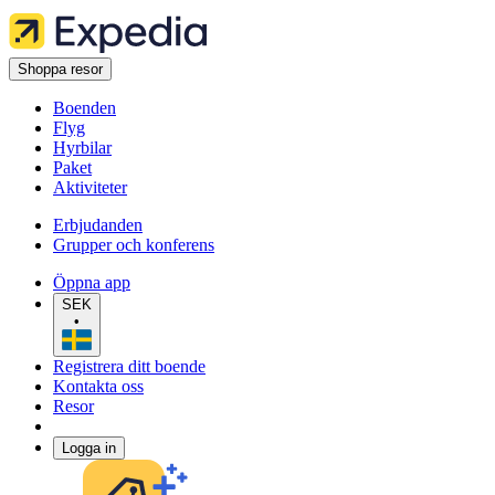
Shoppa resor
Boenden
Flyg
Hyrbilar
Paket
Aktiviteter
Erbjudanden
Grupper och konferens
Öppna app
SEK
•
Registrera ditt boende
Kontakta oss
Resor
Logga in