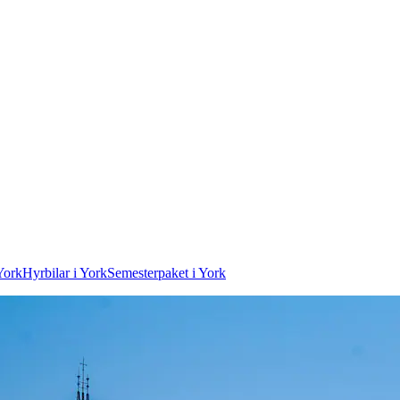
 York
Hyrbilar i York
Semesterpaket i York