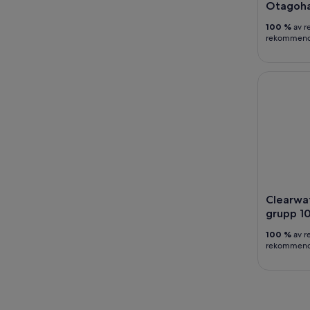
Otagoha
100 %
av r
rekommende
Clearwater
Clearwat
grupp 1
100 %
av r
rekommende