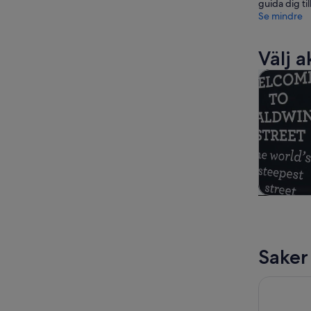
guida dig til
Se mindre
Välj a
Turer och 
Turer
dagsutf
Saker
Otago Pen