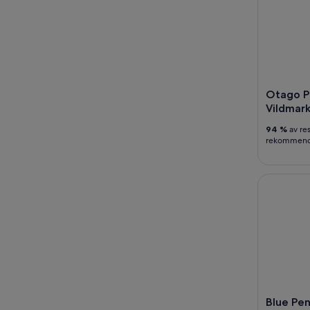
Otago P
Vildmar
94 %
av re
rekommende
Blue Peng
Blue Pe