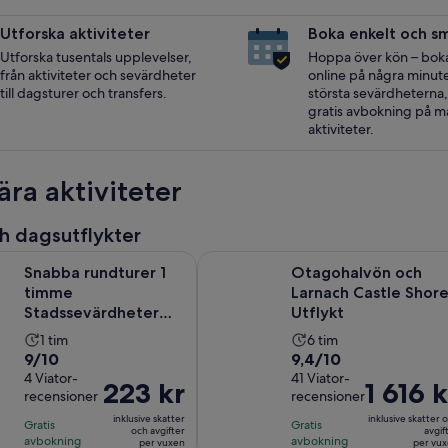
Utforska aktiviteter
Boka enkelt och s
Utforska tusentals upplevelser,
Hoppa över kön – boka 
från aktiviteter och sevärdheter
online på några minuter
till dagsturer och transfers.
största sevärdheterna
gratis avbokning på 
aktiviteter.
ära aktiviteter
h dagsutflykter
dturer 1 timme Stadssevärdheter Kryssning Endast fartygsda
Otagohalvön och Larnach Castle Sh
Snabba rundturer 1
Otagohalvön och
timme
Larnach Castle Shor
Stadssevärdheter
Utflykt
Kryssning Endast
Aktivitetens
Aktivitetens
1 tim
6 tim
fartygsdagar
9.0
9.4
9/10
9,4/10
längd
längd
av
4 Viator-
av
41 Viator-
är
är
Priset
223 kr
Priset
1 616 k
recensioner
recensioner
10
10
1
6
är
är
med
med
inklusive skatter
inklusive skatter 
timme
timmar
Gratis
Gratis
223 kr
1 616 kr
och avgifter
avgif
4
41
avbokning
avbokning
per vuxen
per vu