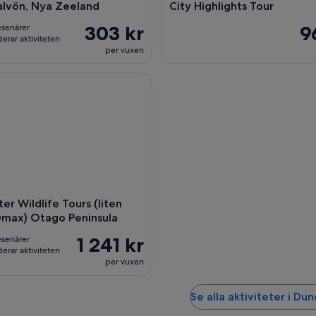
lvön, Nya Zeeland
City Highlights Tour
303 kr
9
esenärer
rar aktiviteten
per vuxen
 Wildlife Tours (liten grupp 10max) Otago Peninsula
er Wildlife Tours (liten
0max) Otago Peninsula
1 241 kr
esenärer
rar aktiviteten
per vuxen
Se alla aktiviteter i Du