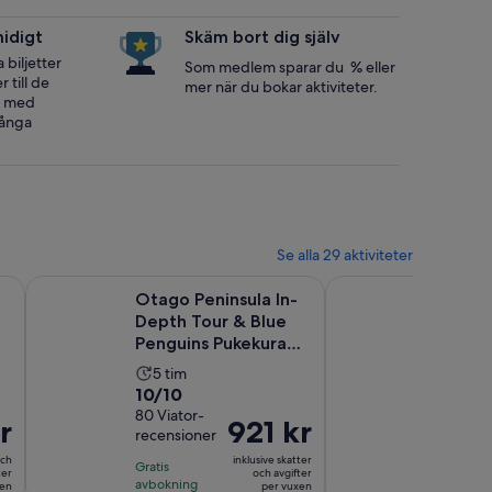
midigt
Skäm bort dig själv
biljetter
Som medlem sparar du % eller
 till de
mer när du bokar aktiviteter.
, med
många
Se alla 29 aktiviteter
Öppnas i ny flik
Öppnas i ny flik
gar
ore Utflykt
Otago Peninsula In-Depth Tour & Blue Penguins Pukekura 
Heritage City och La
Otago Peninsula In-
Heritage
e
Depth Tour & Blue
Larnach 
Penguins Pukekura
turné me
Experience
guide
Aktivitetens
Aktivit
5 tim
6 tim
10.0
10.0
10/10
10/10
längd
längd
av
80 Viator-
av
50 Viator-
är
är
r
Priset
921 kr
recensioner
recensione
10
10
5
6
är
med
med
och
inklusive skatter
timmar
timmar
Gratis
Gratis
921 kr
ter
och avgifter
80
50
avbokning
avbokning
xen
per vuxen