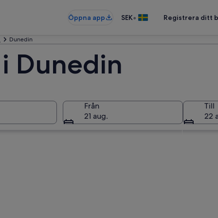
•
Öppna app
SEK
Registrera ditt
d
Dunedin
 i Dunedin
Från
Till
21 aug.
22 