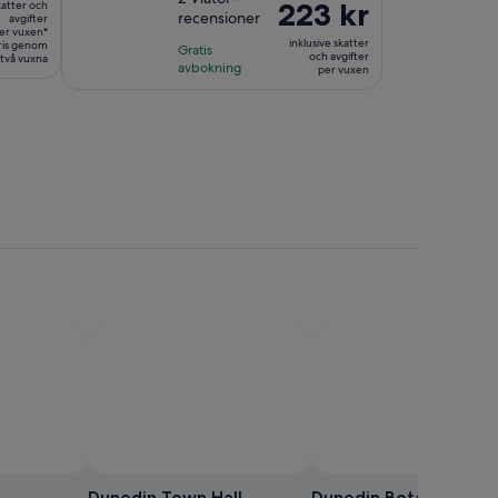
är
Priset
223 kr
katter och
recensioner
avgifter
10
1
är
er vuxen*
med
inklusive skatter
pris genom
timme
Gratis
223 kr
och avgifter
n två vuxna
2
avbokning
per vuxen
per
recensioner
vuxen
as
Dunedin Town Hall
Dunedin Botanic Gard