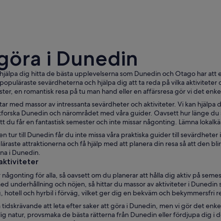
 göra i Dunedin
hjälpa dig hitta de bästa upplevelserna som Dunedin och Otago har att erb
populäraste sevärdheterna och hjälpa dig att ta reda på vilka aktiviteter d
ter, en romantisk resa på tu man hand eller en affärsresa gör vi det enkelt
En historisk byggnad med ett torn, omgiven av trä
ar med massor av intressanta sevärdheter och aktiviteter. Vi kan hjälpa 
utforska Dunedin och närområdet med våra guider. Oavsett hur länge du s
tt du får en fantastisk semester och inte missar någonting. Lämna lokalk
en tur till Dunedin får du inte missa våra praktiska guider till sevärdheter 
raste attraktionerna och få hjälp med att planera din resa så att den blir n
na i Dunedin.
aktiviteter
någonting för alla, så oavsett om du planerar att hålla dig aktiv på semest
med underhållning och nöjen, så hittar du massor av aktiviteter i Dunedin 
g, hotell och hyrbil i förväg, vilket ger dig en bekväm och bekymmersfri r
 tidskrävande att leta efter saker att göra i Dunedin, men vi gör det enkel
lig natur, provsmaka de bästa rätterna från Dunedin eller fördjupa dig i 