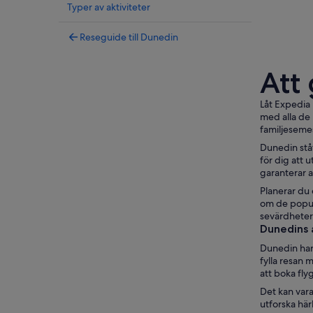
Typer av aktiviteter
Reseguide till Dunedin
Att
Låt Expedia 
med alla de 
familjesemes
Dunedin ståt
för dig att 
garanterar a
Planerar du 
om de populä
sevärdheter
Dunedins 
Dunedin har 
fylla resan 
att boka fly
Det kan vara
utforska här