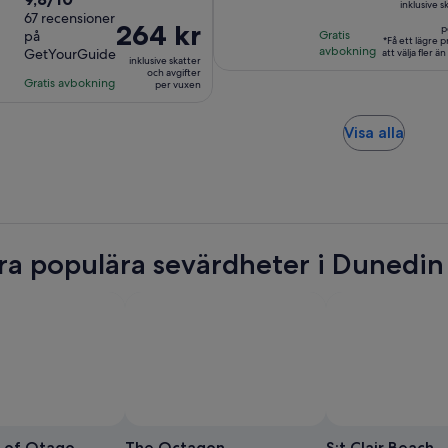
längd
längd
inklusive s
10 613 kr
av
67 recensioner
är
är
Priset
264 kr
p
per
på
Gratis
10
1
3
*Få ett lägre 
är
avbokning
GetYourGuide
vuxen*
att välja fler ä
med
timme
inklusive skatter
timmar
264 kr
och avgifter
67
Gratis avbokning
och
per vuxen
per
recensioner
15
vuxen
minuter
Öppn
Visa alla
i
ny
flik
ra populära sevärdheter i Dunedin
Foto av Kathleen Anne
Foto
för
y of Otago
The Octagon
S:t Clair Beach