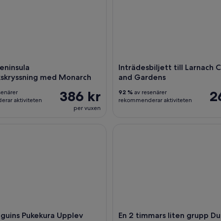
eninsula
Inträdesbiljett till Larnach 
kskryssning med Monarch
and Gardens
386 kr
2
senärer
92 %
av resenärer
rar aktiviteten
rekommenderar aktiviteten
per vuxen
uins Pukekura Upplev Otagohalvön, Nya Zeeland
En 2 timmars liten grupp Dune
nguins Pukekura Upplev
En 2 timmars liten grupp D