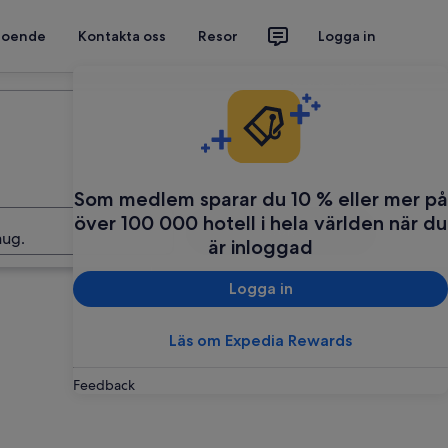
 boende
Kontakta oss
Resor
Logga in
Planera din resa
Som medlem sparar du 10 % eller mer på
över 100 000 hotell i hela världen när du
Sök
aug.
är inloggad
Logga in
Läs om Expedia Rewards
Feedback