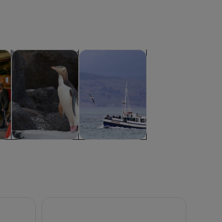
Öppnas i ny flik
Öppnas i ny flik
Öppnas i ny flik
attliv
Äventyr och friluftsliv
Djur och natur
ch
Äventyr och
Djur och natur
friluftsliv
stle and Gardens
Heritage City och Larnach Castle Van-turné med h