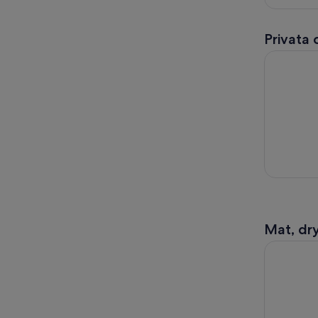
Privata
Brews and 
Mat, dry
Dunedin: 