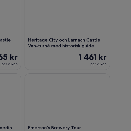
Castle
Heritage City och Larnach Castle
Van-turné med historisk guide
65 kr
1 461 kr
per vuxen
per vuxen
din City Highlights Tour
Emerson's Brewery Tour
unedin
Emerson's Brewery Tour