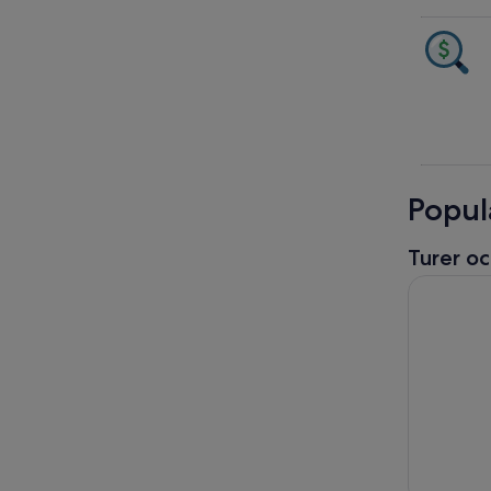
Popul
Turer oc
Snabba run