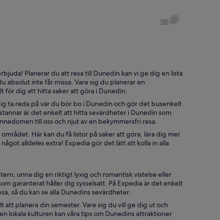
En slingrande väg som följer ett kuperat landskap med en sjö och en st
En gata med ett högt kyrktorn, 
25
En lusthus med utsikt över en sjö, med berg i bakgrunden.
En gräsklädd åker med ett stake
juda! Planerar du att resa till Dunedin kan vi ge dig en lista
u absolut inte får missa. Vare sig du planerar en
 för dig att hitta saker att göra i Dunedin.
d och en grön buss.
dig ta reda på var du bör bo i Dunedin och gör det busenkelt
tannar är det enkelt att hitta sevärdheter i Dunedin som
ännedomen till oss och njut av en bekymmersfri resa.
i området. Här kan du få listor på saker att göra, lära dig mer
ågot alldeles extra! Expedia gör det lätt att kolla in alla
ern, unna dig en riktigt lyxig och romantisk vistelse eller
som garanterat håller dig sysselsatt. På Expedia är det enkelt
esa, så du kan se alla Dunedins sevärdheter.
t att planera din semester. Vare sig du vill ge dig ut och
den lokala kulturen kan våra tips om Dunedins attraktioner