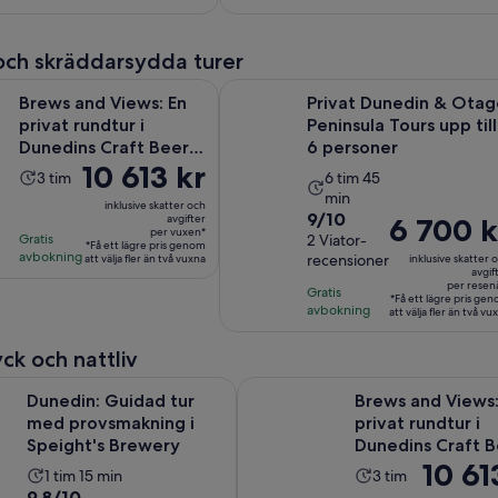
per
per
recensioner
recensioner
vuxen
vuxen
 och skräddarsydda turer
Öppnas i 
Views: En privat rundtur i Dunedins Craft Beer Scene
Privat Dunedin & Otago Peninsula T
Brews and Views: En
Privat Dunedin & Otag
privat rundtur i
Peninsula Tours upp till
Dunedins Craft Beer
6 personer
Priset
10 613 kr
Scene
Aktivitetens
Aktivitetens
3 tim
6 tim 45
är
min
längd
längd
inklusive skatter och
10 613 kr
9.0
9/10
avgifter
Priset
6 700 k
är
är
per vuxen*
per
Gratis
av
2 Viator-
är
3
6
*Få ett lägre pris genom
avbokning
recensioner
vuxen*
att välja fler än två vuxna
inklusive skatter 
10
6 700 kr
timmar
timmar
avgif
med
per resen
per
Gratis
och
*Få ett lägre pris ge
2
avbokning
resenär*
att välja fler än två vu
45
recensioner
minuter
ck och nattliv
Öppnas i ny 
Guidad tur med provsmakning i Speight's Brewery
Brews and Views: En privat rund
Dunedin: Guidad tur
Brews and Views:
med provsmakning i
privat rundtur i
Speight's Brewery
Dunedins Craft B
Priset
10 61
Scene
Aktivitetens
Aktivitetens
1 tim 15 min
3 tim
är
9.8
9,8/10