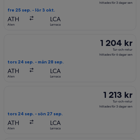
och-
hittades för 3 dagar sen
retur,
fre 25 sep. - lör 3 okt.
hittades
ATH
LCA
för
Aten
Larnaca
3
dagar
Välj flyg med Cyprus Airways, med avresa tors 24 sep. från Ate
1 204 kr
1 204 kr
sen
Tur-
Tur-och-retur
och-
hittades för 6 dagar sen
retur,
tors 24 sep. - mån 28 sep.
hittades
ATH
LCA
för
Aten
Larnaca
6
dagar
Välj flyg med Aegean, med avresa tors 24 sep. från Aten till La
1 213 kr
1 213 kr
sen
Tur-
Tur-och-retur
och-
hittades för 3 dagar sen
retur,
tors 24 sep. - sön 27 sep.
hittades
ATH
LCA
för
Aten
Larnaca
3
dagar