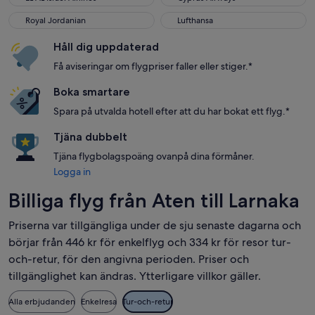
Royal Jordanian
Lufthansa
Royal Jordanian
Lufthansa
Håll dig uppdaterad
Få aviseringar om flygpriser faller eller stiger.*
Boka smartare
Spara på utvalda hotell efter att du har bokat ett flyg.*
Tjäna dubbelt
Tjäna flygbolagspoäng ovanpå dina förmåner.
Logga in
Billiga flyg från Aten till Larnaka
Priserna var tillgängliga under de sju senaste dagarna och
börjar från 446 kr för enkelflyg och 334 kr för resor tur-
och-retur, för den angivna perioden. Priser och
tillgänglighet kan ändras. Ytterligare villkor gäller.
Alla erbjudanden
Enkelresa
Tur-och-retur