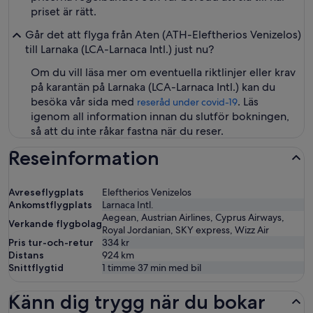
priset är rätt.
Går det att flyga från Aten (ATH-Eleftherios Venizelos)
till Larnaka (LCA-Larnaca Intl.) just nu?
Om du vill läsa mer om eventuella riktlinjer eller krav
på karantän på Larnaka (LCA-Larnaca Intl.) kan du
besöka vår sida med
. Läs
reseråd under covid-19
igenom all information innan du slutför bokningen,
så att du inte råkar fastna när du reser.
Reseinformation
Avreseflygplats
Eleftherios Venizelos
Ankomstflygplats
Larnaca Intl.
Aegean, Austrian Airlines, Cyprus Airways,
Verkande flygbolag
Royal Jordanian, SKY express, Wizz Air
Pris tur-och-retur
334 kr
Distans
924
km
Snittflygtid
1 timme 37 min med bil
Känn dig trygg när du bokar