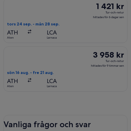
Välj flyg med SKY express, med avresa tors 24 sep. från Aten t
1 421 kr
1 421 kr
sen
Tur-
Tur-och-retur
och-
hittades för 6 dagar sen
retur,
tors 24 sep. - mån 28 sep.
hittades
ATH
LCA
för
Aten
Larnaca
6
dagar
Välj flyg med Austrian Airlines, med avresa sön 16 aug. från At
3 958 kr
3 958 kr
sen
Tur-
Tur-och-retur
och-
hittades för 9 timmar sen
retur,
sön 16 aug. - fre 21 aug.
hittades
ATH
LCA
för
Aten
Larnaca
9
timmar
sen
Vanliga frågor och svar