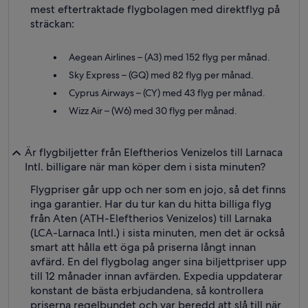
mest eftertraktade flygbolagen med direktflyg på
sträckan:
Aegean Airlines – (A3) med 152 flyg per månad.
Sky Express – (GQ) med 82 flyg per månad.
Cyprus Airways – (CY) med 43 flyg per månad.
Wizz Air – (W6) med 30 flyg per månad.
Är flygbiljetter från Eleftherios Venizelos till Larnaca
Intl. billigare när man köper dem i sista minuten?
Flygpriser går upp och ner som en jojo, så det finns
inga garantier. Har du tur kan du hitta billiga flyg
från Aten (ATH-Eleftherios Venizelos) till Larnaka
(LCA-Larnaca Intl.) i sista minuten, men det är också
smart att hålla ett öga på priserna långt innan
avfärd. En del flygbolag anger sina biljettpriser upp
till 12 månader innan avfärden. Expedia uppdaterar
konstant de bästa erbjudandena, så kontrollera
priserna regelbundet och var beredd att slå till när