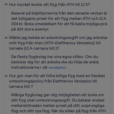
Hur mycket kostar ett flyg från ATH till LCA?
Baserat på biljettpriserna från den senaste veckan är
det billigaste priset för ett flyg mellan ATH och LCA
334 kr. Boka omedelbart för att få bästa möjliga pris
på ditt stora äventyr.
Måste jag betala en avbokningsavgift om jag avbokar
mitt flyg från Aten (ATH-Eleftherios Venizelos) till
Larnaka (LCA-Larnaca Intl.)?
De flesta flygbolag har sina egna villkor. Om du
beslutar dig för att avboka ska du följa de enkla
instruktionerna i vår
.
kundtjänst
Hur gör man för att hitta billiga flyg med en flexibel
ombokningspolicy från Eleftherios Venizelos till
Larnaca Intl.?
Många flygbolag ger dig möjligheten att boka om
ditt flyg utan ombokningsavgift. Du betalar endast
mellanskillnaden mellan priset på ditt ursprungliga
flyg och ditt nya flyg. När du söker på flyg från ATH