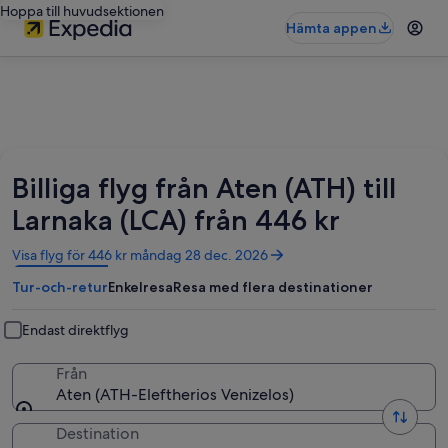
Hoppa till huvudsektionen
Hämta appen
Billiga flyg från Aten (ATH) till
Larnaka (LCA) från 446 kr
Öppnas
Visa flyg för 446 kr måndag 28 dec. 2026
i
Tur-och-retur
Enkelresa
Resa med flera destinationer
ett
nytt
fönster
Endast direktflyg
Från
Aten (ATH-Eleftherios Venizelos)
Destination