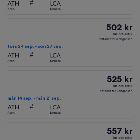
ATH
LCA
för
Aten
Larnaca
6
dagar
Välj flyg med Wizz Air, med avresa tors 24 sep. från Aten till 
502 kr
502 kr
sen
Tur-
Tur-och-retur
och-
hittades för 3 dagar sen
retur,
tors 24 sep. - sön 27 sep.
hittades
ATH
LCA
för
Aten
Larnaca
3
dagar
Välj flyg med Wizz Air, med avresa mån 14 sep. från Aten till L
525 kr
525 kr
sen
Tur-
Tur-och-retur
och-
hittades för 2 dagar sen
retur,
mån 14 sep. - mån 21 sep.
hittades
ATH
LCA
för
Aten
Larnaca
2
dagar
Välj flyg med Wizz Air, med avresa fre 25 sep. från Aten till La
557 kr
557 kr
sen
Tur-
Tur-och-retur