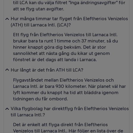
till LCA kan du välja filtret "Inga ändringsavgifter" för
att se flyg utan avgifter.
Hur många timmar tar flyget från Eleftherios Venizelos
(ATH) till Larnaca Intl. (LCA)?
Ett flyg från Eleftherios Venizelos till Larnaca Intl.
brukar bara ta runt 1 timme och 37 minuter, så du
hinner knappt göra dig bekväm. Det är stor
sannolikhet att nästa gång du kikar ut genom
fönstret är det dags att landa i Larnaca.
Hur långt är det från ATH till LCA?
Flygavståndet mellan Eleftherios Venizelos och
Larnaca Intl. är bara 930 kilometer. När planet väl har
lyft kommer du knappt ha tid att bläddra igenom
tidningen du får ombord.
Vilka flygbolag har direktflyg från Eleftherios Venizelos
till Larnaca Intl.?
Det är enkelt att flyga direkt från Eleftherios
Venizelos till Larnaca Intl.. Här följer en lista över de