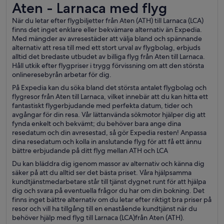
Aten - Larnaca med flyg
Aten - Larnaca med flyg
När du letar efter flygbiljetter från Aten (ATH) till Larnaca (LCA)
finns det inget enklare eller bekvämare alternativ än Expedia.
Med mängder av avresestäder att välja bland och spännande
alternativ att resa till med ett stort urval av flygbolag, erbjuds
alltid det bredaste utbudet av billiga flyg från Aten till Larnaca.
Håll utkik efter flygpriser i trygg förvissning om att den största
onlineresebyrån arbetar för dig.
På Expedia kan du söka bland det största antalet flygbolag och
flygresor från Aten till Larnaca, vilket innebär att du kan hitta ett
fantastiskt flygerbjudande med perfekta datum, tider och
avgångar för din resa. Vår lättanvända sökmotor hjälper dig att
fynda enkelt och bekvämt; du behöver bara ange dina
resedatum och din avresestad, så gör Expedia resten! Anpassa
dina resedatum och kolla in anslutande flyg för att få ett ännu
bättre erbjudande på ditt flyg mellan ATH och LCA
Du kan bläddra dig igenom massor av alternativ och känna dig
säker på att du alltid ser det bästa priset. Våra hjälpsamma
kundtjänstmedarbetare står till tjänst dygnet runt för att hjälpa
dig och svara på eventuella frågor du har om din bokning. Det
finns inget bättre alternativ om du letar efter riktigt bra priser på
resor och vill ha tillgång till en enastående kundtjänst när du
behöver hjälp med flyg till Larnaca (LCA)från Aten (ATH).