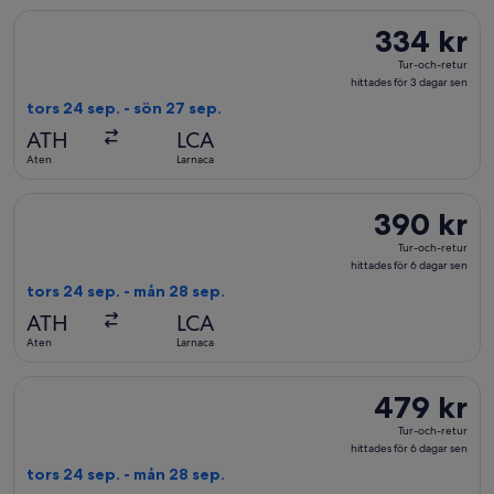
Välj flyg med Wizz Air, med avresa tors 24 sep. från Aten till 
334 kr
334 kr
Tur-
Tur-och-retur
och-
hittades för 3 dagar sen
retur,
tors 24 sep. - sön 27 sep.
hittades
ATH
LCA
för
Aten
Larnaca
3
dagar
Välj flyg med Wizz Air, med avresa tors 24 sep. från Aten till
390 kr
390 kr
sen
Tur-
Tur-och-retur
och-
hittades för 6 dagar sen
retur,
tors 24 sep. - mån 28 sep.
hittades
ATH
LCA
för
Aten
Larnaca
6
dagar
Välj flyg med Wizz Air, med avresa tors 24 sep. från Aten till 
479 kr
479 kr
sen
Tur-
Tur-och-retur
och-
hittades för 6 dagar sen
retur,
tors 24 sep. - mån 28 sep.
hittades