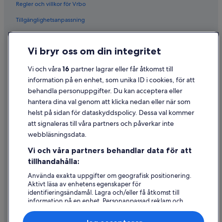
Regler och villkor för Vrbo
Tillgänglighetsanpassning
Sekretess
Vi bryr oss om din integritet
Cookies
Användarvillkor
Vi och våra
16
partner lagrar eller får åtkomst till
information på en enhet, som unika ID i cookies, för att
Juridisk information/Kontakta oss
behandla personuppgifter. Du kan acceptera eller
Riktlinjer för innehåll och anmäla innehåll
hantera dina val genom att klicka nedan eller när som
helst på sidan för dataskyddspolicy. Dessa val kommer
att signaleras till våra partners och påverkar inte
Hjälp
webbläsningsdata.
Kontakta oss
Vi och våra partners behandlar data för att
Avboka eller ändra din bokning
tillhandahålla:
Återbetalningsprocess och tidslinjer
Använda exakta uppgifter om geografisk positionering.
Aktivt läsa av enhetens egenskaper för
Boka ett flyg med flygbolagskredit
identifieringsändamål. Lagra och/eller få åtkomst till
information på en enhet. Personanpassad reklam och
Internationella resedokument
innehåll, reklam- och innehållsmätning, forskning
angående målgrupp och tjänsteutveckling.