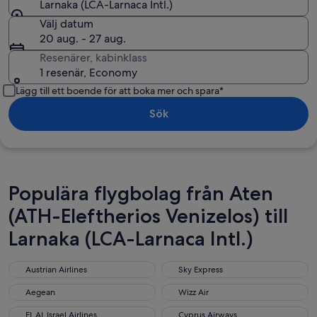
Larnaka (LCA-Larnaca Intl.)
Välj datum
20 aug. - 27 aug.
Resenärer, kabinklass
1 resenär, Economy
Lägg till ett boende för att boka mer och spara*
Sök
Populära flygbolag från Aten
(ATH-Eleftherios Venizelos) till
Larnaka (LCA-Larnaca Intl.)
Austrian Airlines
Sky Express
Austrian Airlines
Sky Express
Aegean
Wizz Air
Aegean
Wizz Air
EL AL Israel Airlines
Cyprus Airways
EL AL Israel Airlines
Cyprus Airways