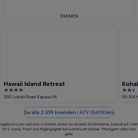
aug.
9
aug.
Visa karta
Hawaii Island Retreat
Kohala Vi
Hawaii Island Retreat
Kohal
4
2.5
out
out
250, Lokahi Road Kapaau HI
55-514 
of
of
5
5
Se alla 2 339 boenden i ATV Outfitters
Lägsta pris per natt som vi hittade under de senaste 24 timmarna, baserat på 1 natt
för 2 vuxna. Priser och tillgänglighet kan komma att ändras. Ytterligare villkor kan
gälla.