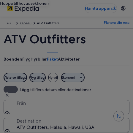
Hoppa till huvudsektionen
Hämta appen
Planera din resa
Kapaau
ATV Outfitters
ATV Outfitters
Boenden
Flyg
Hyrbilar
Paket
Aktiviteter
Vistelse tillagd
Flyg tillagt
Hyrbil
Ekonomi
Lägg till flera datum eller destinationer
Från
Destination
ATV Outfitters, Halaula, Hawaii, USA