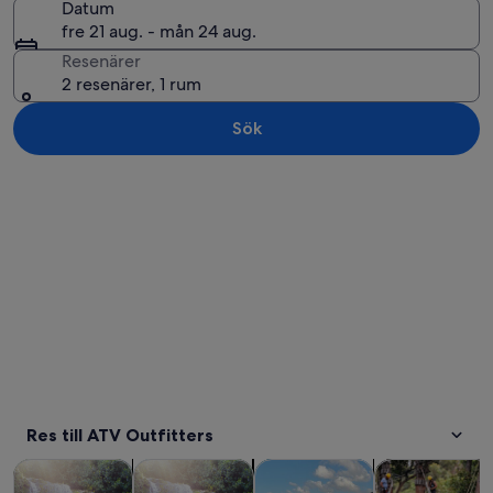
Datum
fre 21 aug. - mån 24 aug.
Resenärer
2 resenärer, 1 rum
Sök
Utforska karta
Res till ATV Outfitters
Öppnas i ny flik
Öppnas i ny flik
Turer och dagsutflykter
Äventyr och friluftsliv
Privata och skräddarsydda tur
Historia och ku