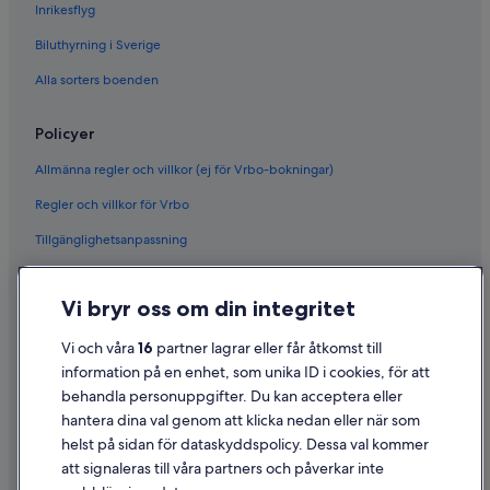
Inrikesflyg
Biluthyrning i Sverige
Alla sorters boenden
Policyer
Allmänna regler och villkor (ej för Vrbo-bokningar)
Regler och villkor för Vrbo
Tillgänglighetsanpassning
Sekretess
Vi bryr oss om din integritet
Cookies
Användarvillkor
Vi och våra
16
partner lagrar eller får åtkomst till
information på en enhet, som unika ID i cookies, för att
Juridisk information/Kontakta oss
behandla personuppgifter. Du kan acceptera eller
Riktlinjer för innehåll och anmäla innehåll
hantera dina val genom att klicka nedan eller när som
helst på sidan för dataskyddspolicy. Dessa val kommer
Hjälp
att signaleras till våra partners och påverkar inte