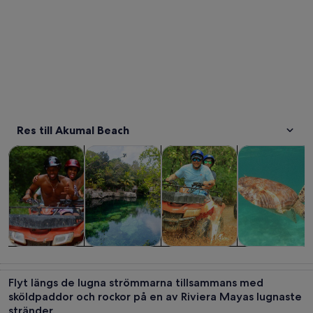
Res till Akumal Beach
Öppnas i ny flik
Öppnas i ny flik
Öppnas i 
Turer och dagsutflykter
Vattenaktiviteter
Äventyr och friluftsliv
Privata och sk
Turer och
Vattenaktiviteter
Äventyr och
Privata och
dagsutflykter
friluftsliv
skräddarsydda
Flyt längs de lugna strömmarna tillsammans med
turer
sköldpaddor och rockor på en av Riviera Mayas lugnaste
stränder.