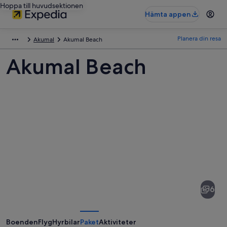
Hoppa till huvudsektionen
Hämta appen
Planera din resa
Akumal
Akumal Beach
Akumal Beach
Bilder
av
Akumal
6
Beach
Boenden
Flyg
Hyrbilar
Paket
Aktiviteter