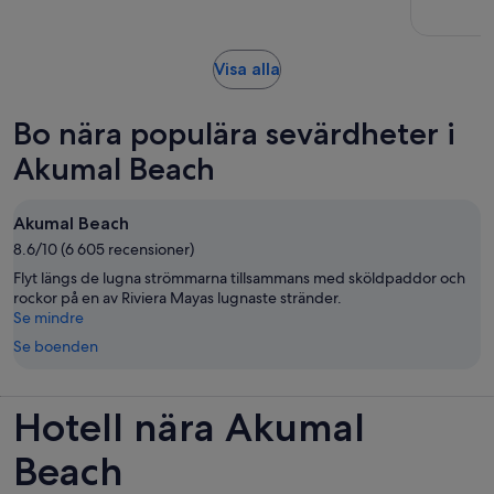
vuxen
recensioner
30
minuter
Öppnas
Visa alla
i
ny
Bo nära populära sevärdheter i
flik
Akumal Beach
Akumal Beach
8.6/10 (6 605 recensioner)
Flyt längs de lugna strömmarna tillsammans med sköldpaddor och
rockor på en av Riviera Mayas lugnaste stränder.
Se mindre
Se boenden
Hotell nära Akumal
Beach