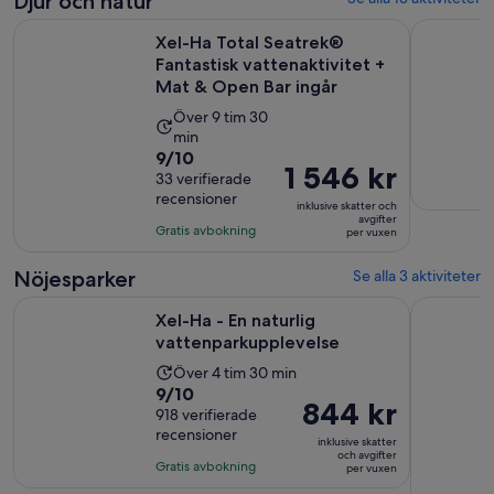
Djur och natur
är
Xel-Ha Total Seatrek® Fantastisk vattenaktivitet + Mat & Op
Snorklings
1 056 kr
Xel-Ha Total Seatrek®
per
Fantastisk vattenaktivitet +
vuxen
Mat & Open Bar ingår
Aktivitetens
Över 9 tim 30
min
längd
9.0
9/10
är
Priset
1 546 kr
av
33 verifierade
9
är
recensioner
10
timmar
inklusive skatter och
1 546 kr
avgifter
med
Gratis avbokning
och
per vuxen
per
33
30
vuxen
recensioner
Nöjesparker
Se alla 3 aktiviteter
minuter
Öppnas i ny flik
Xel-Ha - En naturlig vattenparkupplevelse
Xel-Ha Tot
Xel-Ha - En naturlig
vattenparkupplevelse
Aktivitetens
Över 4 tim 30 min
9.0
9/10
längd
Priset
844 kr
av
918 verifierade
är
är
recensioner
10
4
inklusive skatter
844 kr
och avgifter
med
timmar
Gratis avbokning
per vuxen
per
918
och