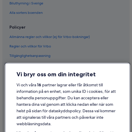
Biluthyrning i Sverige
Alla sorters boenden
Policyer
Allmänna regler och villkor (ej för Vrbo-bokningar)
Regler och villkor för Vrbo
Tillgänglighetsanpassning
Sekretess
Vi bryr oss om din integritet
Cookies
Användarvillkor
Vi och våra
16
partner lagrar eller får åtkomst till
information på en enhet, som unika ID i cookies, för att
Juridisk information/Kontakta oss
behandla personuppgifter. Du kan acceptera eller
Riktlinjer för innehåll och anmäla innehåll
hantera dina val genom att klicka nedan eller när som
helst på sidan för dataskyddspolicy. Dessa val kommer
att signaleras till våra partners och påverkar inte
Hjälp
webbläsningsdata.
Kontakta oss