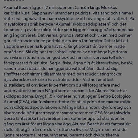
Akumal Beach ligger 12 mil söder om Cancún längs Mexikos
karibiska kust. Slappna av i strandens pudriga, vita sand och simma i
det klara, lugna vattnet som skyddas av ett rev längre ut i vattnet. På
mayafolkets språk betyder Akumal ”sköldpaddsplatsen” och det
kommer sig av de sköldpaddor som lägger sina ägg på stranden här
en gång om året. Det varma, grunda vattnet och viken med palmer
gör att stranden är en perfekt plats även för familjer.Det är lätt att
slappna av i denna lugna havsvik, långt borta från de mer livade
områdena. Slå dig ner i en solstol i någon av de många hyddorna
och vila en stund med en god bok och en iskall cerveza (öl) eller
färskpressad fruktjuice. Segla, fiska, ägna dig åt kitesurfning, besök
ruinerna och bada i de närliggande vattenhålen. Sätt på dig
simfötter och simma tillsammans med barracudor, stingrockor,
djävulsrockor och olika havssköldpaddor. Vattnet är oftast
kristallklart, så området är perfekt om du vill fotografera med
undervattenskamera.Något som är speciellt för Akumal Beach är
sköldpaddorna. Drygt 1,5 kilometer norrut ligger Centro Ecologico
Akumal (CEA), där forskare arbetar för att skydda den marina miljön
och sköldpaddspopulationen. Många lokala hotell, dykföretag och
oberoende båttursarrangörer samarbetar med CEA för att skydda
dessa fantastiska havsvarelser som kommer upp på stranden en
gång om året för att lägga sina ägg.Akumal Beach är ett fantastiskt
ställe att utgå ifrån om du vill utforska Riviera Maya, men med de
lugna resorterna, restaurangerna, barerna och dykbutikerna