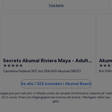
aug.
Visa karta
Secrets Akumal Riviera Maya - Adults Only - All Inclusive
Akumal B
Secrets Akumal Riviera Maya - Adults
Akuma
5
4
Only - All Inclusive
Inclu
out
out
Carretera Federal 307, km 254 600 Akumal QROO
Km 104 
of
of
5
5
Se alla 1 322 boenden i Akumal Beach
Lägsta pris per natt som vi hittade under de senaste 24 timmarna, baserat på 1 natt
för 2 vuxna. Priser och tillgänglighet kan komma att ändras. Ytterligare villkor kan
gälla.