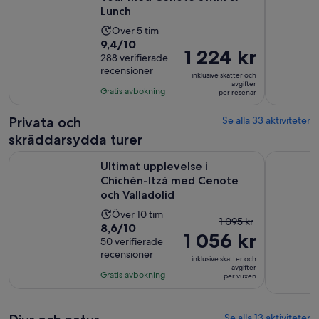
Lunch
Aktivitetens
Över 5 tim
9.4
9,4/10
längd
Priset
1 224 kr
av
288 verifierade
är
är
recensioner
10
5
inklusive skatter och
1 224 kr
avgifter
med
timmar
Gratis avbokning
per resenär
per
288
resenär
recensioner
Privata och
Se alla 33 aktiviteter
skräddarsydda turer
Ultimat upplevelse i Chichén-Itzá med Cenote och Valladoli
Privat Chi
Ultimat upplevelse i
Chichén-Itzá med Cenote
och Valladolid
Aktivitetens
Över 10 tim
Tidigare
1 095 kr
8.6
8,6/10
längd
1 056 kr
pris
av
50 verifierade
är
var
recensioner
10
10
inklusive skatter och
1 095 kr
avgifter
med
timmar
Gratis avbokning
per vuxen
och
50
nuvarande
recensioner
pris
Se alla 13 aktiviteter