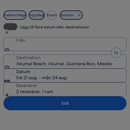
Vistelse tillagd
Flyg tillagt
Hyrbil
Ekonomi
En strand med vita byggnader, palmer o
Lägg till flera datum eller destinationer
Från
Destination
Akumal Beach, Akumal, Quintana Roo, Mexiko
Datum
fre 21 aug. - mån 24 aug.
Resenärer
2 resenärer, 1 rum
Sök
Utforska karta