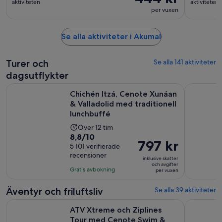
aktiviteten
aktiviteten
per vuxen
Se alla aktiviteter i Akumal
Turer och
Se alla 141 aktiviteter
dagsutflykter
Chichén Itzá, Cenote Xunáan & Valladolid med traditionell l
Dagsutflyk
Chichén Itzá, Cenote Xunáan
& Valladolid med traditionell
lunchbuffé
Aktivitetens
Över 12 tim
8.8
8,8/10
längd
Priset
797 kr
av
5 101 verifierade
är
är
recensioner
10
12
inklusive skatter
797 kr
och avgifter
med
timmar
Gratis avbokning
per vuxen
per
5101
vuxen
recensioner
Äventyr och friluftsliv
Se alla 39 aktiviteter
Öpp
ATV Xtreme och Ziplines Tour med Cenote Swim & Lunch
Riviera Ma
ATV Xtreme och Ziplines
Tour med Cenote Swim &