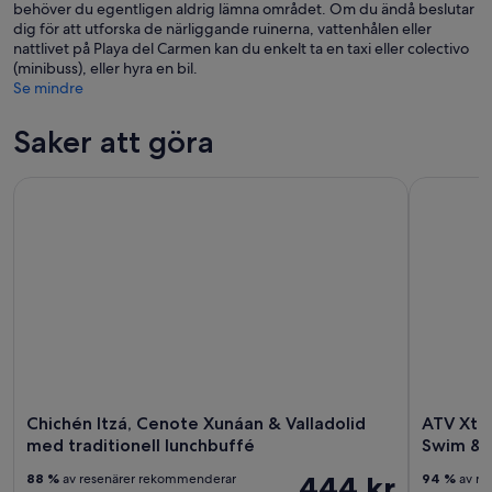
behöver du egentligen aldrig lämna området. Om du ändå beslutar
dig för att utforska de närliggande ruinerna, vattenhålen eller
nattlivet på Playa del Carmen kan du enkelt ta en taxi eller colectivo
(minibuss), eller hyra en bil.
Se mindre
Saker att göra
Chichén Itzá, Cenote Xunáan & Valladolid med traditionell l
ATV Xtrem
Chichén Itzá, Cenote Xunáan & Valladolid
ATV Xtr
med traditionell lunchbuffé
Swim & 
444 kr
88 %
av resenärer rekommenderar
94 %
av re