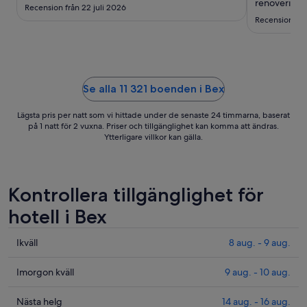
17
renovering.
Recension från 22 juli 2026
aug.
Recension frå
Se alla 11 321 boenden i Bex
Lägsta pris per natt som vi hittade under de senaste 24 timmarna, baserat
på 1 natt för 2 vuxna. Priser och tillgänglighet kan komma att ändras.
Ytterligare villkor kan gälla.
Kontrollera tillgänglighet för
hotell i Bex
Kolla
Ikväll
8 aug. - 9 aug.
priserna
i
Kolla
Imorgon kväll
9 aug. - 10 aug.
Bex
priserna
för
i
Kolla
Nästa helg
14 aug. - 16 aug.