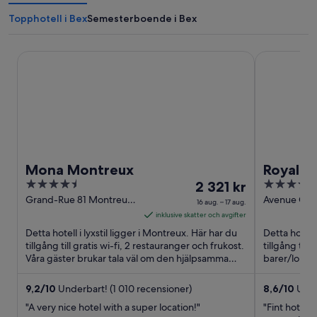
Topphotell i Bex
Semesterboende i Bex
Mona Montreux
Royal Plaza
Mona Montreux
Royal P
4.5
Priset
5
2 321 kr
out
är
out
Grand-Rue 81 Montreux
Avenue Cla
16 aug. – 17 aug.
VD
Montreux 
of
2 321 kr
of
inklusive skatter och avgifter
5
per
5
Detta hotell i lyxstil ligger i Montreux. Här har du
Detta hotell 
natt
tillgång till gratis wi-fi, 2 restauranger och frukost.
tillgång till
Våra gäster brukar tala väl om den hjälpsamma
mellan
barer/lounge
personalen ...
hjälpsamma 
16
aug.
9,2
/
10
Underbart! (1 010 recensioner)
8,6
/
10
Utmä
och
"A very nice hotel with a super location!"
"Fint hotell