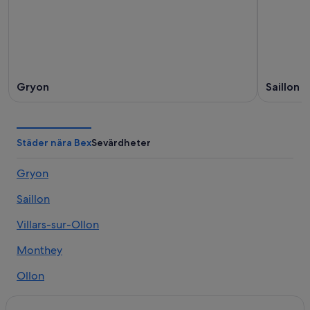
Gryon
Saillon
Städer nära Bex
Sevärdheter
Gryon
Saillon
Villars-sur-Ollon
Monthey
Ollon
Ormont-Dessus