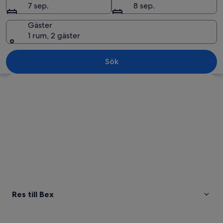
7 sep.
8 sep.
Gäster
1 rum, 2 gäster
Ett kuperat landskap med vingårdar, en
Sök
Utforska karta
Res till Bex