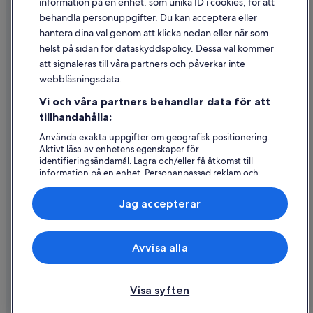
information på en enhet, som unika ID i cookies, för att
Juridisk information/Kontakta oss
behandla personuppgifter. Du kan acceptera eller
Riktlinjer för innehåll och anmäla innehåll
hantera dina val genom att klicka nedan eller när som
helst på sidan för dataskyddspolicy. Dessa val kommer
Hjälp
att signaleras till våra partners och påverkar inte
webbläsningsdata.
Kontakta oss
Vi och våra partners behandlar data för att
Avboka eller ändra din bokning
tillhandahålla:
Återbetalningsprocess och tidslinjer
Använda exakta uppgifter om geografisk positionering.
Aktivt läsa av enhetens egenskaper för
Boka ett flyg med flygbolagskredit
identifieringsändamål. Lagra och/eller få åtkomst till
information på en enhet. Personanpassad reklam och
Internationella resedokument
innehåll, reklam- och innehållsmätning, forskning
angående målgrupp och tjänsteutveckling.
Jag accepterar
Lista över partner (leverantörer)
Expedia, Inc ansvarar inte för innehållet på externa webbsidor.
Avvisa alla
© 2026 Expedia, Inc., ett företag i Expedia Group. Med ensamrätt.
Expedia och Expedias logotyp är varumärken eller registrerade
varumärken som tillhör Expedia, Inc.
Visa syften