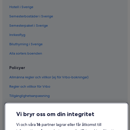
Hotell i Sverige
Semesterbostäder i Sverige
Semesterpaket i Sverige
Inrikesflyg
Biluthyrning i Sverige
Alla sorters boenden
Policyer
Allmänna regler och villkor (ej för Vrbo-bokningar)
Regler och villkor för Vrbo
Tillgänglighetsanpassning
Sekretess
Vi bryr oss om din integritet
Cookies
Användarvillkor
Vi och våra
16
partner lagrar eller får åtkomst till