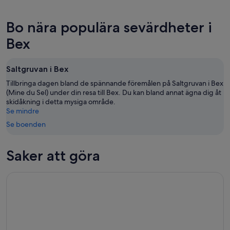
ikväll,
Bex
priserna
8
för
i
Bo nära populära sevärdheter i
aug.
imorgon
Bex
-
natt,
inför
Bex
9
9
nästa
aug.
aug.
helg,
Saltgruvan i Bex
-
14
10
aug.
Tillbringa dagen bland de spännande föremålen på Saltgruvan i Bex
aug.
(Mine du Sel) under din resa till Bex. Du kan bland annat ägna dig åt
-
skidåkning i detta mysiga område.
16
Se mindre
aug.
Se boenden
Saker att göra
Glacier 3000 & Montreux från Lausanne