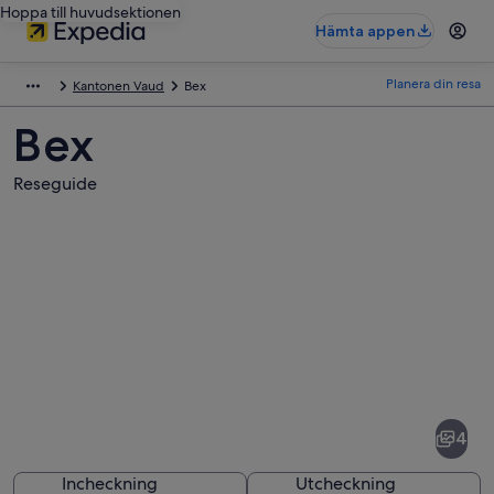
Hoppa till huvudsektionen
Hämta appen
Planera din resa
Kantonen Vaud
Bex
Bex
Reseguide
Bilder
av
Bex
4
Incheckning
Utcheckning