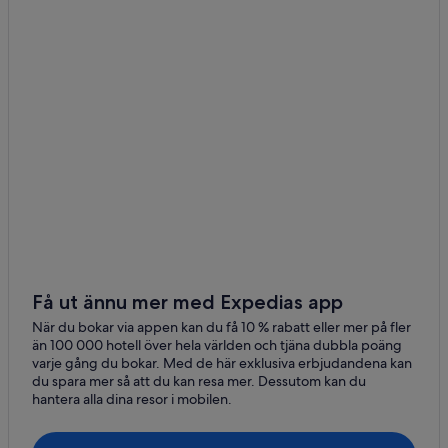
Chamoson
Lavey-Morcles
Arveyes
Alpe des Chaux
Collombey-Muraz
Få ut ännu mer med Expedias app
När du bokar via appen kan du få 10 % rabatt eller mer på fler
än 100 000 hotell över hela världen och tjäna dubbla poäng
varje gång du bokar. Med de här exklusiva erbjudandena kan
du spara mer så att du kan resa mer. Dessutom kan du
hantera alla dina resor i mobilen.