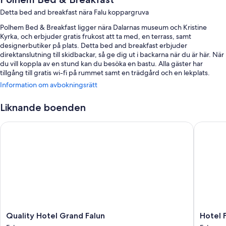
Detta bed and breakfast nära Falu koppargruva
Polhem Bed & Breakfast ligger nära Dalarnas museum och Kristine
Kyrka, och erbjuder gratis frukost att ta med, en terrass, samt
designerbutiker på plats. Detta bed and breakfast erbjuder
direktanslutning till skidbackar, så ge dig ut i backarna när du är här. När
du vill koppla av en stund kan du besöka en bastu. Alla gäster har
tillgång till gratis wi-fi på rummet samt en trädgård och en lekplats.
Information om avbokningsrätt
Du kan även se fram emot förmåner som följande:
Gratis vanlig parkering
Liknande boenden
Hyrcyklar, snabb utcheckning och snabb incheckning
Quality Hotel Grand Falun
Hotel Fa
Kaffe/te i lobbyn, hjälp med bokning av biljetter och guidade turer
och en rökfri anläggning
Om rummen
Alla gästrum hos Polhem Bed & Breakfast har bekvämligheter som
sängtillbehör av högsta kvalitet och luftkonditionering, samt extra
detaljer såsom separata sittutrymmen och badrockar.
Du kan även räkna med följande bekvämligheter i samtliga rum:
Quality
Hotel
Quality Hotel Grand Falun
Hotel 
Duschar, gratis toalettartiklar och hårtorkar
Hotel
Falun