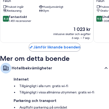
Falun
Falun
Grand
Falun
Separata sittutrymmen, vattenkokare och daglig städning
Frukost ingår
Husdjursvänligt
Frukos
Falun
Restaurang
Gym
Gratis 
Falun
8.6
9.0
Fantastiskt
Und
8,6
9,0
av
av
1 451 recensioner
1 00
10,
10,
Priset
1 023 kr
Fantastiskt,
Underba
är
1 451 recensioner
1 008 re
inklusive skatter och avgifter
1 023 kr
6 sep. – 7 sep.
Jämför liknande boenden
Mer om detta boende
Hotellbekvämligheter
Internet
Tillgängligt i alla rum: gratis wi-fi
Tillgängligt i vissa allmänna utrymmen: gratis wi-fi
Parkering och transport
Avgiftsfri parkering på området