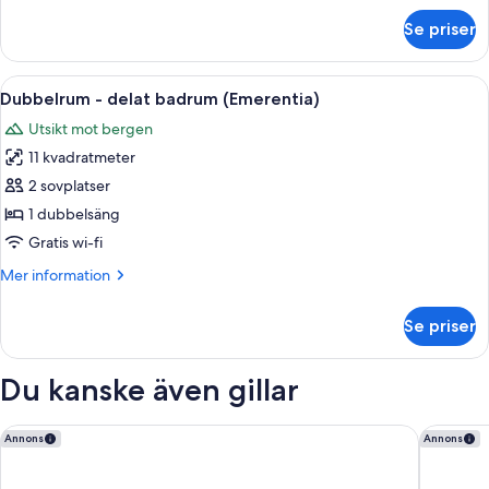
om
Se priser
Dubbelrum
-
delat
Öppna
En säng med blå kuddar och ett grått
6
badrum
Dubbelrum - delat badrum (Emerentia)
alla
(Barchaeus)
Utsikt mot bergen
foton
11 kvadratmeter
för
Dubbelrum
2 sovplatser
-
1 dubbelsäng
delat
Gratis wi-fi
badrum
Mer
Mer information
(Emerentia)
information
om
Se priser
Dubbelrum
-
delat
Du kanske även gillar
badrum
(Emerentia)
Quality Hotel Grand Falun
Gylle Ho
Annons
Annons