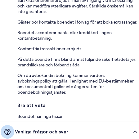
Särskilda önskemål erbjuds i mån av tillgång vid incheckning
och kan medföra ytterligare avgifter. Särskilda önskemål kan
inte garanteras.
Gäster bör kontakta boendet i förväg för att boka extrasängar.
Boendet accepterar bank- eller kreditkort; ingen
kontantbetalning.
Kontantfria transaktioner erbjuds
På detta boende finns bland annat följande säkerhetsdetaljer:
brandsläckare och förbandslåda.
Om du avbokar din bokning kommer värdens
avbokningspolicy att gälla. I enlighet med EU-bestämmelser
om konsumenträtt gäller inte ångerrätten för
boendebokningstjänster.
Bra att veta
Boendet har inga hissar
Vanliga frågor och svar