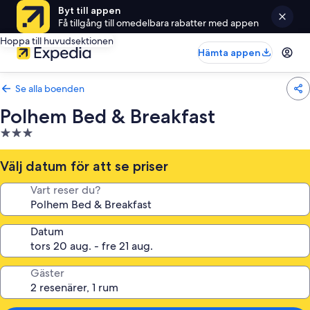
Byt till appen
Få tillgång till omedelbara rabatter med appen
Hoppa till huvudsektionen
Hämta appen
Se alla boenden
Polhem Bed & Breakfast
3.0-
stjärnigt
boende
Välj datum för att se priser
Vart reser du?
Datum
Gäster