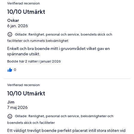
Recensioner
1
Verifierad recension
recensioner
av
10/10 Utmärkt
287
recensioner
Oskar
6 jan. 2026
Gillade: Renlighet, personal och service, boendets skick och
faciliteter och rummets bekvämlighet
Enkelt och bra boende mitt i gruvområdet vilket gav en
spännande utsikt.
Bodde här 2 nätter i januari 2026
0
Verifierad recension
10/10 Utmärkt
Jim
7 maj 2026
Gillade: Renlighet, personal och service, bekvämligheter och
boendets skick och faciliteter
Ett väldigt trevligt boende perfekt placerat intill stora stöten vid