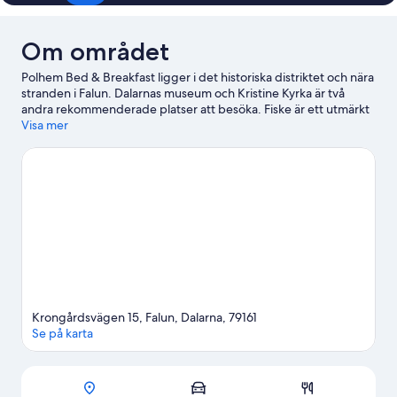
Om området
Polhem Bed & Breakfast ligger i det historiska distriktet och nära
stranden i Falun. Dalarnas museum och Kristine Kyrka är två
andra rekommenderade platser att besöka. Fiske är ett utmärkt
exempel på vattenaktiviteter tillgängliga i området, och om du
Visa mer
föredrar att stanna på land kan du prova på cykelturer, ridning
och mountainbiking i närheten.
Gå till vår reseguide för Falun
Se fler B&B i Falun
Krongårdsvägen 15, Falun, Dalarna, 79161
Se på karta
Karta