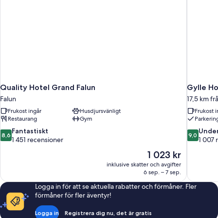
Quality Hotel Grand Falun
Gylle Ho
Falun
17,5 km fr
Frukost ingår
Husdjursvänligt
Frukost i
Restaurang
Gym
Parkerin
8.6
9.0
Fantastiskt
Under
8,6
9,0
av
av
1 451 recensioner
1 007 
10,
10,
Priset
1 023 kr
Fantastiskt,
Underbart
är
inklusive skatter och avgifter
1 451 recensioner
1 007 rece
1 023 kr
6 sep. – 7 sep.
Logga in för att se aktuella rabatter och förmåner. Fler
förmåner för fler äventyr!
Logga in
Registrera dig nu, det är gratis