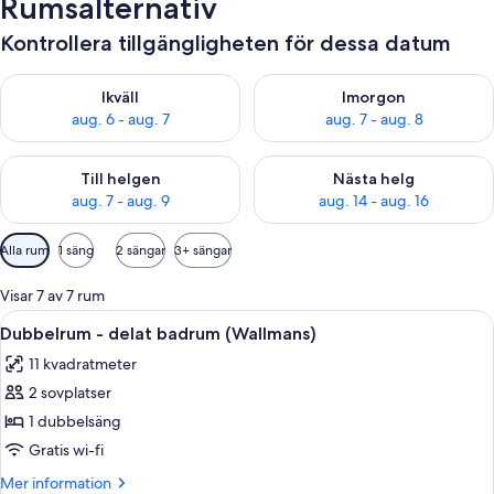
Rumsalternativ
Kontrollera tillgängligheten för dessa datum
Kontrollera tillgängligheten för ikväll aug. 6 - aug. 7
Kontrollera tillgängligheten f
Ikväll
Imorgon
aug. 6 - aug. 7
aug. 7 - aug. 8
Kontrollera tillgängligheten för den här helgen aug. 7 - aug. 9
Kontrollera tillgängligheten fö
Till helgen
Nästa helg
aug. 7 - aug. 9
aug. 14 - aug. 16
Tillgängliga
Alla rum
1 säng
2 sängar
3+ sängar
filter
för
Visar 7 av 7 rum
rum
Öppna
Ett rum med två sängar, ett fönster m
6
Dubbelrum - delat badrum (Wallmans)
alla
11 kvadratmeter
foton
2 sovplatser
för
Dubbelrum
1 dubbelsäng
-
Gratis wi-fi
delat
Mer
Mer information