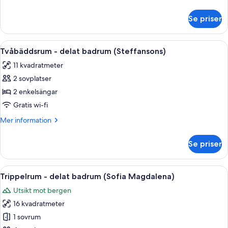
badrum
information
(Wallmans)
om
Se priser
Dubbelrum
-
delat
Öppna
Ett rum med två sängar, ett litet bord
6
badrum
Tvåbäddsrum - delat badrum (Steffansons)
alla
(Wallmans)
11 kvadratmeter
foton
2 sovplatser
för
Tvåbäddsrum
2 enkelsängar
-
Gratis wi-fi
delat
Mer
Mer information
badrum
information
(Steffansons)
om
Se priser
Tvåbäddsrum
-
delat
Öppna
Trippelrum - delat badrum (Sofia Mag
6
badrum
Trippelrum - delat badrum (Sofia Magdalena)
alla
(Steffansons)
Utsikt mot bergen
foton
16 kvadratmeter
för
Trippelrum
1 sovrum