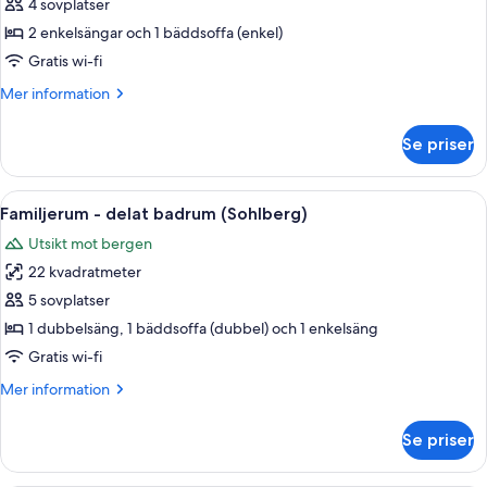
-
4 sovplatser
delat
2 enkelsängar och 1 bäddsoffa (enkel)
badrum
Gratis wi-fi
(Sofia
Mer
Mer information
Magdalena)
information
om
Se priser
Trippelrum
-
delat
Öppna
Ett rum med två sängar, blommig tapet
6
badrum
Familjerum - delat badrum (Sohlberg)
alla
(Sofia
Utsikt mot bergen
Magdalena)
foton
22 kvadratmeter
för
Familjerum
5 sovplatser
-
1 dubbelsäng, 1 bäddsoffa (dubbel) och 1 enkelsäng
delat
Gratis wi-fi
badrum
Mer
Mer information
(Sohlberg)
information
om
Se priser
Familjerum
-
delat