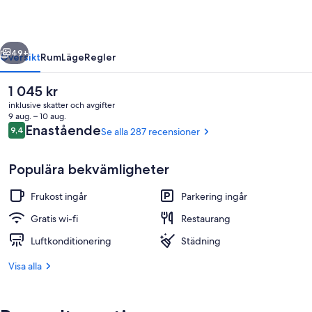
regående
Nästa
49+
Översikt
Rum
Läge
Regler
Det
1 045 kr
nuvarande
inklusive skatter och avgifter
priset
9 aug. – 10 aug.
är
Recensioner
Enastående
9,4
Se alla 287 recensioner
9,4 av 10,
1 045 kr
Populära bekvämligheter
Frukost ingår
Parkering ingår
Dubbelrum - delat badrum (Barchaeus)
Gratis wi-fi
Restaurang
Luftkonditionering
Städning
Visa alla