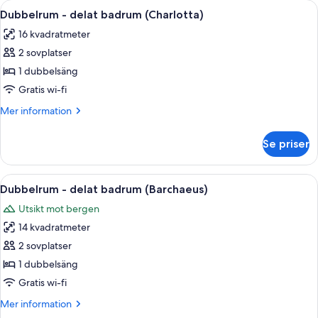
Öppna
Ett rum med blommig tapet, en säng m
6
badrum
Dubbelrum - delat badrum (Charlotta)
alla
(Sohlberg)
16 kvadratmeter
foton
2 sovplatser
för
Dubbelrum
1 dubbelsäng
-
Gratis wi-fi
delat
Mer
Mer information
badrum
information
(Charlotta)
om
Se priser
Dubbelrum
-
delat
Öppna
Ett hotellrum med en säng, en lampa 
6
badrum
Dubbelrum - delat badrum (Barchaeus)
alla
(Charlotta)
Utsikt mot bergen
foton
14 kvadratmeter
för
Dubbelrum
2 sovplatser
-
1 dubbelsäng
delat
Gratis wi-fi
badrum
Mer
Mer information
(Barchaeus)
information