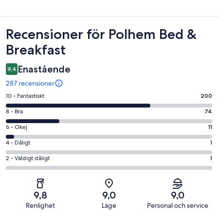
Recensioner
Recensioner för Polhem Bed &
Breakfast
Enastående
9,4
287 recensioner
10
10 - Fantastiskt
200
-
8
8 - Bra
74
Fantastiskt
-
i
6
6 - Okej
11
Bra
betyg.
-
i
4
4 - Dåligt
1
200
Okej
betyg.
-
av
i
2
2 - Väldigt dåligt
1
74
Dåligt
287
betyg.
-
av
i
recensioner
11
Väldigt
287
betyg.
av
dåligt
recensioner
1
9,8
9,0
9,0
287
i
av
Renlighet
Läge
Personal och service
recensioner
betyg.
287