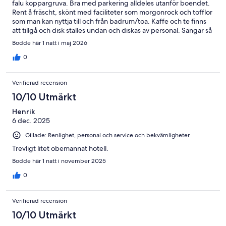
falu koppargruva. Bra med parkering alldeles utanför boendet.
Rent å fräscht, skönt med faciliteter som morgonrock och tofflor
som man kan nyttja till och från badrum/toa. Kaffe och te finns
att tillgå och disk ställes undan och diskas av personal. Sängar så
sköna, smidigt och enkel frukostpåse ingår. 5 av 5 stjärnor för
Bodde här 1 natt i maj 2026
denna typ av boende.
0
Verifierad recension
10/10 Utmärkt
Henrik
6 dec. 2025
Gillade: Renlighet, personal och service och bekvämligheter
Trevligt litet obemannat hotell.
Bodde här 1 natt i november 2025
0
Verifierad recension
10/10 Utmärkt