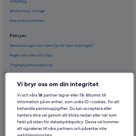
Inrikesflyg
Biluthyrning i Sverige
Alla sorters boenden
Policyer
Allmänna regler och villkor (ej för Vrbo-bokningar)
Regler och villkor för Vrbo
Tillgänglighetsanpassning
Sekretess
Vi bryr oss om din integritet
Cookies
Användarvillkor
Vi och våra
16
partner lagrar eller får åtkomst till
information på en enhet, som unika ID i cookies, för att
Juridisk information/Kontakta oss
behandla personuppgifter. Du kan acceptera eller
Riktlinjer för innehåll och anmäla innehåll
hantera dina val genom att klicka nedan eller när som
helst på sidan för dataskyddspolicy. Dessa val kommer
att signaleras till våra partners och påverkar inte
Hjälp
webbläsningsdata.