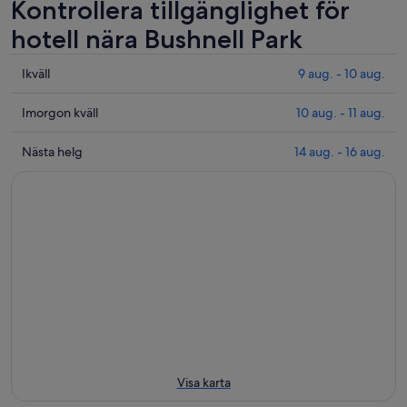
Kontrollera tillgänglighet för
hotell nära Bushnell Park
Se
Ikväll
9 aug. - 10 aug.
priser
nära
Se
Imorgon kväll
10 aug. - 11 aug.
Bushnell
priser
Park
nära
Se
Nästa helg
14 aug. - 16 aug.
för
Bushnell
priser
ikväll
Park
nära
9
inför
Bushnell
aug.
imorgon
Park
-
kväll
för
10
10
nästa
aug.
aug.
helg
-
14
11
aug.
aug.
-
16
aug.
Visa karta