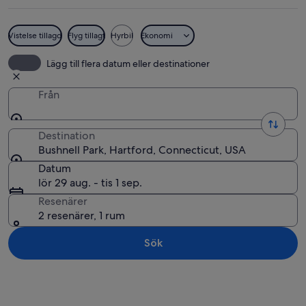
Vistelse tillagd
Flyg tillagt
Hyrbil
Ekonomi
En stor, utsmyckad regeringsbyggnad 
Lägg till flera datum eller destinationer
Från
Destination
Bushnell Park, Hartford, Connecticut, USA
Datum
lör 29 aug. - tis 1 sep.
Resenärer
2 resenärer, 1 rum
Sök
Utforska karta