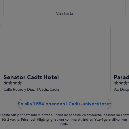
aug.
-
16
aug.
Visa karta
Senator Cadiz Hotel
Parador 
Senator Cadiz Hotel
Parad
4
4
out
out
Calle Rubio y Diaz, 1 Cádiz Cadiz
Av. Duqu
of
of
5
5
Se alla 1 554 boenden i Cadiz-universitetet
Lägsta pris per natt som vi hittade under de senaste 24 timmarna, baserat på 1 natt
för 2 vuxna. Priser och tillgänglighet kan komma att ändras. Ytterligare villkor kan
gälla.