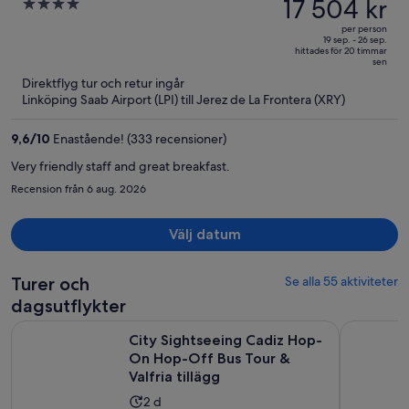
var
17 504 kr
4
Puerto
21 056 kr
out
per person
och
of
19 sep. - 26 sep.
hittades för 20 timmar
är
5
sen
nu
Direktflyg tur och retur ingår
17 504 kr
Linköping Saab Airport (LPI) till Jerez de La Frontera (XRY)
per
person
9,6
/
10
Enastående! (333 recensioner)
Very friendly staff and great breakfast.
Recension från 6 aug. 2026
Välj datum
Turer och
Se alla 55 aktiviteter
dagsutflykter
City Sightseeing Cadiz Hop-On Hop-Off Bus Tour & Valfria t
Från Cadiz
City Sightseeing Cadiz Hop-
On Hop-Off Bus Tour &
Valfria tillägg
Aktivitetens
2 d