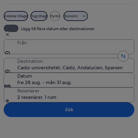
Vistelse tillagd
Flyg tillagt
Hyrbil
Ekonomi
En gågata kantad av historiska byggna
Lägg till flera datum eller destinationer
Från
Destination
Cadiz-universitetet, Cádiz, Andalucien, Spanien
Datum
fre 28 aug. - mån 31 aug.
Resenärer
2 resenärer, 1 rum
Sök
Utforska karta