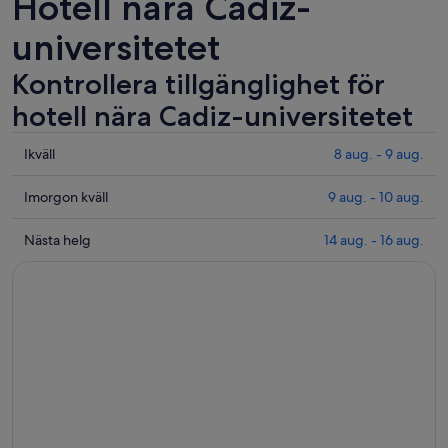
Hotell nära Cadiz-
universitetet
Kontrollera tillgänglighet för
hotell nära Cadiz-universitetet
Se
Ikväll
8 aug. - 9 aug.
priser
nära
Se
Imorgon kväll
9 aug. - 10 aug.
Cadiz-
priser
universitetet
nära
Se
Nästa helg
14 aug. - 16 aug.
för
Cadiz-
priser
ikväll
universitetet
nära
8
inför
Cadiz-
aug.
imorgon
universitetet
-
kväll
för
9
9
nästa
aug.
aug.
helg
-
14
10
aug.