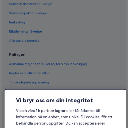
Semesterbostäder i Sverige
Semesterpaket i Sverige
Inrikesflyg
Biluthyrning i Sverige
Alla sorters boenden
Policyer
Allmänna regler och villkor (ej för Vrbo-bokningar)
Regler och villkor för Vrbo
Tillgänglighetsanpassning
Sekretess
Vi bryr oss om din integritet
Cookies
Användarvillkor
Vi och våra
16
partner lagrar eller får åtkomst till
information på en enhet, som unika ID i cookies, för att
Juridisk information/Kontakta oss
behandla personuppgifter. Du kan acceptera eller