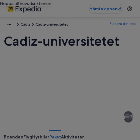
Hoppa till huvudsektionen
Hämta appen
Planera din resa
Cádiz
Cadiz-universitetet
Cadiz-universitetet
Bilder
av
Cadiz-
7
universitetet
Boenden
Flyg
Hyrbilar
Paket
Aktiviteter