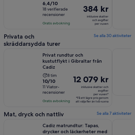
6.4
6,4/10
längd
Priset
384 kr
av
18 verifierade
är
är
recensioner
10
2
inklusive skatter
384 kr
och avgifter
med
dagar
Gratis avbokning
per vuxen
per
18
vuxen
recensioner
Privata och
Se alla 30 aktiviteter
skräddarsydda turer
Öppnas i n
Privat rundtur och kustutflykt i Gibraltar från Cadiz
Heldags pr
Privat rundtur och
kustutflykt i Gibraltar från
Cadiz
Aktivitetens
8 tim
Priset
12 079 kr
10.0
10/10
längd
är
av
11 Viator-
är
inklusive skatter och
12 079 kr
avgifter
recensioner
10
8
per vuxen*
per
*Få ett lägre pris genom
med
timmar
Gratis avbokning
vuxen*
att välja fler än två vuxna
11
recensioner
Mat, dryck och nattliv
Se alla 7 aktiviteter
Cadiz matrundtur: Tapas, drycker och läckerheter med en lok
Mattur Ca
Cadiz matrundtur: Tapas,
drycker och läckerheter med