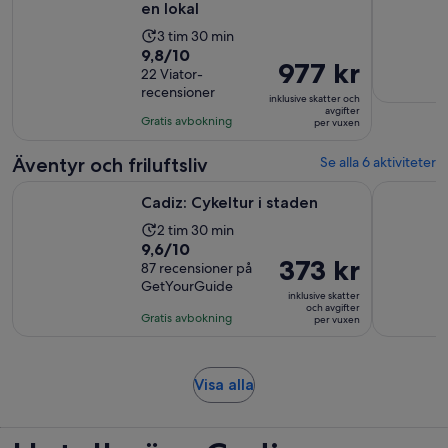
en lokal
Aktivitetens
3 tim 30 min
9.8
9,8/10
längd
Priset
977 kr
av
22 Viator-
är
är
recensioner
10
3
inklusive skatter och
977 kr
avgifter
med
timmar
Gratis avbokning
per vuxen
per
22
och
vuxen
recensioner
30
Äventyr och friluftsliv
Se alla 6 aktiviteter
minuter
Öppnas i ny flik
Cadiz: Cykeltur i staden
Cádiz: Gui
Cadiz: Cykeltur i staden
Aktivitetens
2 tim 30 min
9.6
9,6/10
längd
Priset
373 kr
av
87 recensioner på
är
är
GetYourGuide
10
2
inklusive skatter
373 kr
och avgifter
med
timmar
Gratis avbokning
per vuxen
per
87
och
vuxen
recensioner
30
minuter
Öppnas
Visa alla
i
ny
flik