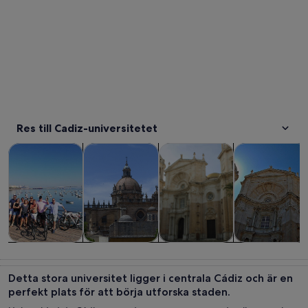
Res till Cadiz-universitetet
Öppnas i ny flik
Öppnas i ny flik
Turer och dagsutflykter
Historia och kultur
Privata och skräddarsydda tur
Mat, dryck och 
Turer och
Historia och
Privata och
Mat, dryck oc
dagsutflykter
kultur
skräddarsydda
nattliv
Detta stora universitet ligger i centrala Cádiz och är en
turer
perfekt plats för att börja utforska staden.