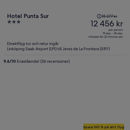
Priset
Hotel Punta Sur
15 377 kr
var
12 456 kr
3
15 377 kr
out
per person
och
of
19 sep. - 26 sep.
hittades för 20 timmar sen
är
5
Direktflyg tur och retur ingår
nu
Linköping Saab Airport (LPI) till Jerez de La Frontera (XRY)
12 456 kr
per
9,6
/
10
Enastående! (36 recensioner)
person
Spara 100 % på ditt flyg