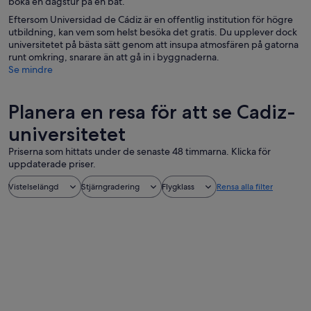
boka en dagstur på en båt.
Eftersom Universidad de Cádiz är en offentlig institution för högre
utbildning, kan vem som helst besöka det gratis. Du upplever dock
universitetet på bästa sätt genom att insupa atmosfären på gatorna
runt omkring, snarare än att gå in i byggnaderna.
Se mindre
Planera en resa för att se Cadiz-
universitetet
Priserna som hittats under de senaste 48 timmarna. Klicka för
uppdaterade priser.
Vistelselängd
Stjärngradering
Flygklass
Rensa alla filter