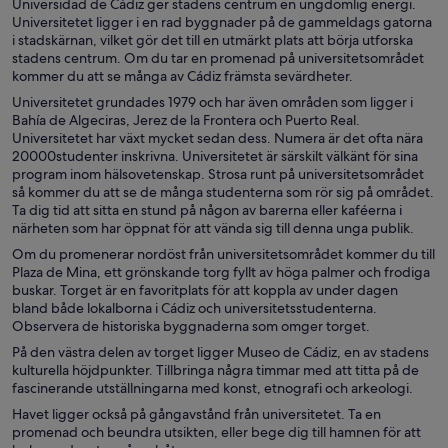
Universidad de Cádiz ger stadens centrum en ungdomlig energi.
Universitetet ligger i en rad byggnader på de gammeldags gatorna
i stadskärnan, vilket gör det till en utmärkt plats att börja utforska
stadens centrum. Om du tar en promenad på universitetsområdet
kommer du att se många av Cádiz främsta sevärdheter.
Universitetet grundades 1979 och har även områden som ligger i
Bahía de Algeciras, Jerez de la Frontera och Puerto Real.
Universitetet har växt mycket sedan dess. Numera är det ofta nära
20000studenter inskrivna. Universitetet är särskilt välkänt för sina
program inom hälsovetenskap. Strosa runt på universitetsområdet
så kommer du att se de många studenterna som rör sig på området.
Ta dig tid att sitta en stund på någon av barerna eller kaféerna i
närheten som har öppnat för att vända sig till denna unga publik.
Om du promenerar nordöst från universitetsområdet kommer du till
Plaza de Mina, ett grönskande torg fyllt av höga palmer och frodiga
buskar. Torget är en favoritplats för att koppla av under dagen
bland både lokalborna i Cádiz och universitetsstudenterna.
Observera de historiska byggnaderna som omger torget.
På den västra delen av torget ligger Museo de Cádiz, en av stadens
kulturella höjdpunkter. Tillbringa några timmar med att titta på de
fascinerande utställningarna med konst, etnografi och arkeologi.
Havet ligger också på gångavstånd från universitetet. Ta en
promenad och beundra utsikten, eller bege dig till hamnen för att