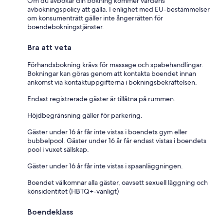
Om du avbokar din bokning kommer värdens
avbokningspolicy att gälla. I enlighet med EU-bestämmelser
om konsumenträtt gäller inte ångerrätten för
boendebokningstjänster.
Bra att veta
Förhandsbokning krävs för massage och spabehandlingar.
Bokningar kan göras genom att kontakta boendet innan
ankomst via kontaktuppgifterna i bokningsbekräftelsen.
Endast registrerade gäster är tillåtna på rummen.
Höjdbegränsning gäller för parkering.
Gäster under 16 år får inte vistas i boendets gym eller
bubbelpool. Gäster under 16 år får endast vistas i boendets
pool i vuxet sällskap.
Gäster under 16 år får inte vistas i spaanläggningen.
Boendet välkomnar alla gäster, oavsett sexuell läggning och
könsidentitet (HBTQ+-vänligt)
Boendeklass