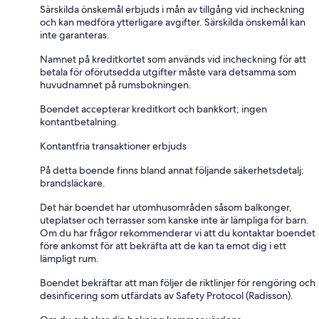
Särskilda önskemål erbjuds i mån av tillgång vid incheckning
och kan medföra ytterligare avgifter. Särskilda önskemål kan
inte garanteras.
Namnet på kreditkortet som används vid incheckning för att
betala för oförutsedda utgifter måste vara detsamma som
huvudnamnet på rumsbokningen.
Boendet accepterar kreditkort och bankkort; ingen
kontantbetalning.
Kontantfria transaktioner erbjuds
På detta boende finns bland annat följande säkerhetsdetalj:
brandsläckare.
Det här boendet har utomhusområden såsom balkonger,
uteplatser och terrasser som kanske inte är lämpliga för barn.
Om du har frågor rekommenderar vi att du kontaktar boendet
före ankomst för att bekräfta att de kan ta emot dig i ett
lämpligt rum.
Boendet bekräftar att man följer de riktlinjer för rengöring och
desinficering som utfärdats av Safety Protocol (Radisson).