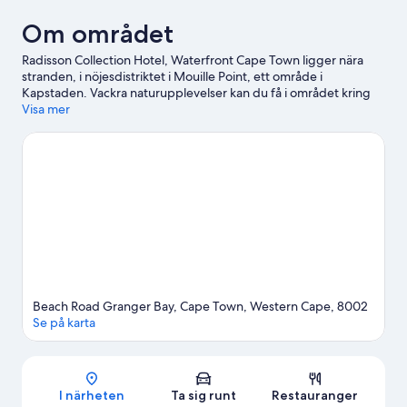
Om området
Radisson Collection Hotel, Waterfront Cape Town ligger nära
stranden, i nöjesdistriktet i Mouille Point, ett område i
Kapstaden. Vackra naturupplevelser kan du få i området kring
Green Point Park och Camps Bay Beach, och du kan även
Visa mer
besöka turistattraktioner som Two Oceans Aquarium och
Kirstenbosch botaniska trädgård. Har du tänkt gå på ett
evenemang eller se en match när du är i stan? Kolla upp vad som
är på gång på Cape Town Stadium. Upplev vattenäventyr som
kajakpaddling och windsurfing i närheten, eller prova på andra
friluftsaktiviteter som cykelturer och mountainbiking.
Gå till vår
reseguide för Kapstaden
Beach Road Granger Bay, Cape Town, Western Cape, 8002
Se på karta
Karta
I närheten
Ta sig runt
Restauranger