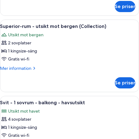
mot
om
Se priser
Superior-
marinan
rum
(Collection)
-
Öppna
Ett hotellrum med en stor säng, ett sk
6
utsikt
Superior-rum - utsikt mot bergen (Collection)
alla
mot
Utsikt mot bergen
marinan
foton
(Collection)
2 sovplatser
för
Superior-
1 kingsize-säng
rum
Gratis wi-fi
-
Mer
Mer information
utsikt
information
mot
om
Se priser
Superior-
bergen
rum
(Collection)
-
Öppna
Ett modernt vardagsrum med en soffa, t
6
utsikt
Svit - 1 sovrum - balkong - havsutsikt
alla
mot
Utsikt mot havet
bergen
foton
(Collection)
4 sovplatser
för
Svit
1 kingsize-säng
-
Gratis wi-fi