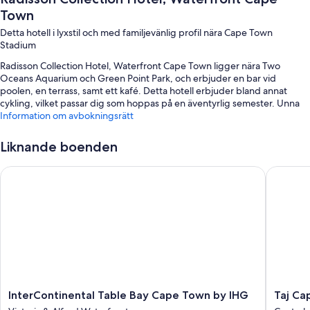
Town
Detta hotell i lyxstil och med familjevänlig profil nära Cape Town
Stadium
Radisson Collection Hotel, Waterfront Cape Town ligger nära Two
Oceans Aquarium och Green Point Park, och erbjuder en bar vid
poolen, en terrass, samt ett kafé. Detta hotell erbjuder bland annat
cykling, vilket passar dig som hoppas på en äventyrlig semester. Unna
dig själv kroppsinpackningar, massage eller kroppsskrubb på
Information om avbokningsrätt
spaanläggningen Amani Spa and Wellness. Boendets restaurang,
Tobagos, serverar frukost, lunch och middag och erbjuder utsikt mot
Liknande boenden
havet. Alla gäster har tillgång till gratis wi-fi på rummet samt en
trädgård och en frisersalong.
InterContinental Table Bay Cape Town by IHG
Taj Cap
Du kan även dra nytta av följande förmåner under din vistelse:
En utomhuspool samt solstolar och parasoller
Gratis vanlig parkering och parkeringsservice
Frukostbuffé (tilläggsavgift), gratis transport till/från
shoppingcenter och hyrcyklar
Snabb utcheckning, övervakad barnpassning (avgift tillkommer) och
flerspråkig personal
InterContinental
Taj
InterContinental Table Bay Cape Town by IHG
Taj Ca
Gästrecensionerna nämner positiva saker om den hjälpsamma
Table
Cape