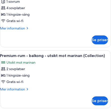
1 sovrum
för
Juniorsvit
4 sovplatser
-
1 kingsize-säng
balkong
Gratis wi-fi
-
Mer
Mer information
havsutsikt
information
om
Se priser
Juniorsvit
-
balkong
Öppna
Ett hotellrum med en stor säng, en stol
5
-
Premium-rum - balkong - utsikt mot marinan (Collection)
alla
havsutsikt
Utsikt mot marinan
foton
2 sovplatser
för
Premium-
1 kingsize-säng
rum
Gratis wi-fi
-
Mer
Mer information
balkong
information
-
om
Se priser
Premium-
utsikt
rum
mot