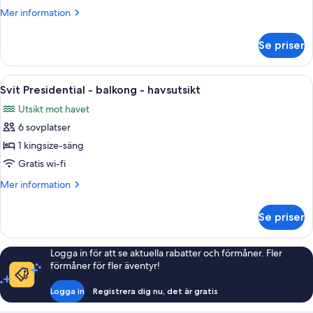
1
Mer
Mer information
sovrum
information
-
om
Se priser
Svit
balkong
-
-
1
Öppna
Ett hotellrum med en stor säng, en bä
havsutsikt
8
sovrum
Svit Presidential - balkong - havsutsikt
alla
-
Utsikt mot havet
balkong
foton
-
6 sovplatser
för
havsutsikt
Svit
1 kingsize-säng
Presidential
Gratis wi-fi
-
Mer
Mer information
balkong
information
-
om
Se priser
Svit
havsutsikt
Presidential
-
Logga in för att se aktuella rabatter och förmåner. Fler
balkong
förmåner för fler äventyr!
-
havsutsikt
Logga in
Registrera dig nu, det är gratis