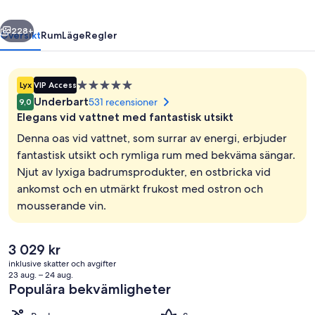
Town
regående
Nästa
228+
Översikt
Rum
Läge
Regler
5.0-
Lyx
VIP Access
stjärnigt
Underbart
531 recensioner
9,0
boende
Elegans vid vattnet med fantastisk utsikt
Denna oas vid vattnet, som surrar av energi, erbjuder
fantastisk utsikt och rymliga rum med bekväma sängar.
Njut av lyxiga badrumsprodukter, en ostbricka vid
Exteriör
ankomst och en utmärkt frukost med ostron och
mousserande vin.
Det
3 029 kr
nuvarande
inklusive skatter och avgifter
priset
23 aug. – 24 aug.
är
Populära bekvämligheter
3 029 kr