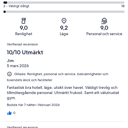
Okej
betyg.
-
av
i
2
2 - Väldigt dåligt
13
132
Dåligt
531
betyg.
-
av
i
recensioner
38
Väldigt
531
betyg.
av
dåligt
recensioner
16
9,0
9,2
9,0
531
i
av
Renlighet
Läge
Personal och service
recensioner
betyg.
531
Recensioner
13
Verifierad recension
recensioner
av
10/10 Utmärkt
531
recensioner
Jim
5 mars 2026
Gillade: Renlighet, personal och service, bekvämligheter och
boendets skick och faciliteter
Fantastisk bra hotell, läge, utsikt över havet. Väldigt trevlig och
tillmötesgående personal. Utmärkt frukost. Samt ett välutrustat
gym.
Bodde här 7 nätter i februari 2026
0
Verifierad recension