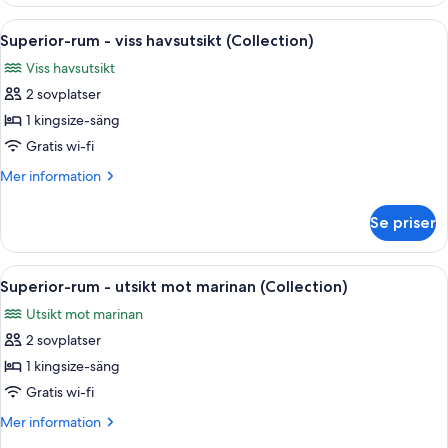
rum
havsutsikt
-
Öppna
Ett hotellrum med en stor säng, ett skr
(Collection)
6
balkong
Superior-rum - viss havsutsikt (Collection)
alla
-
Viss havsutsikt
viss
foton
havsutsikt
2 sovplatser
för
(Collection)
Superior-
1 kingsize-säng
rum
Gratis wi-fi
-
Mer
Mer information
viss
information
havsutsikt
om
Se priser
Superior-
(Collection)
rum
-
Öppna
Ett modernt hotellrum med en stor sän
4
viss
Superior-rum - utsikt mot marinan (Collection)
alla
havsutsikt
Utsikt mot marinan
(Collection)
foton
2 sovplatser
för
Superior-
1 kingsize-säng
rum
Gratis wi-fi
-
Mer
Mer information
utsikt
information