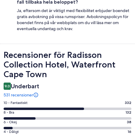
fall tillbaka hela beloppet?
Ja, eftersom det är viktigt med flexibilitet erbjuder boendet
gratis avbokning på vissa rumspriser. Avbokningspolicyn för
boendet finns på vår webbplats om du vill läsa mer om
eventuella undantag och krav.
Recensioner
Recensioner för Radisson
Collection Hotel, Waterfront
Cape Town
Underbart
9,0
531 recensioner
10
10 - Fantastiskt
332
-
8
8 - Bra
132
Fantastiskt
-
i
6
6 - Okej
38
Bra
betyg.
-
i
4
4 - Dåligt
16
332