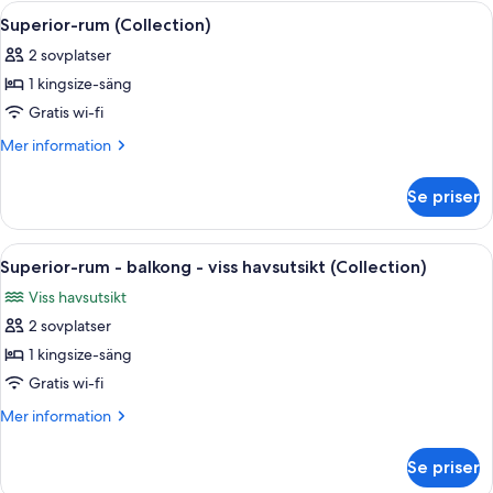
-
Öppna
Superior-rum (Collection) | Minibar, 
marinan
5
balkong
Superior-rum (Collection)
alla
-
(Collection)
2 sovplatser
utsikt
foton
mot
1 kingsize-säng
för
marinan
Superior-
Gratis wi-fi
(Collection)
rum
Mer
Mer information
(Collection)
information
om
Se priser
Superior-
rum
(Collection)
Öppna
Ett hotellrum med en stor säng, ett skr
5
Superior-rum - balkong - viss havsutsikt (Collection)
alla
Viss havsutsikt
foton
2 sovplatser
för
Superior-
1 kingsize-säng
rum
Gratis wi-fi
-
Mer
Mer information
balkong
information
-
om
Se priser
Superior-
viss