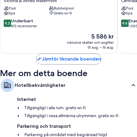
Victoria & Alfred Waterfront
Central
personalen
Bay
Town
Pool
Bubbelpool
Pool
Cape
Centrala
Spa
Gratis wi-fi
Spa
Town
Kapstad
Om rummen
by
9.2
9.6
Underbart
Ena
9,2
9,6
Alla 177 rum har bekvämligheter som rumsservice dygnet runt och
IHG
av
av
813 recensioner
1 00
arbetsyta för laptop, samt extra förmåner såsom luftkonditionering och
Victoria
10,
10,
badrockar.
Priset
5 586 kr
&
Underbart,
Enaståe
är
Alfred
813 recensioner
1 003 re
inklusive skatter och avgifter
Dessutom hittar du följande bekvämligheter i samtliga rum:
5 586 kr
Waterfront
15 aug. – 16 aug.
Regnduschar, åtskilda badkar och duschar och gratis toalettartiklar
Jämför liknande boenden
35-tums LCD-tv med satellitkanaler
Garderober, kaffe- och tebryggare och daglig städning
Mer om detta boende
Hotellbekvämligheter
Internet
Tillgängligt i alla rum: gratis wi-fi
Tillgängligt i vissa allmänna utrymmen: gratis wi-fi
Parkering och transport
Parkering på området med begränsad höjd