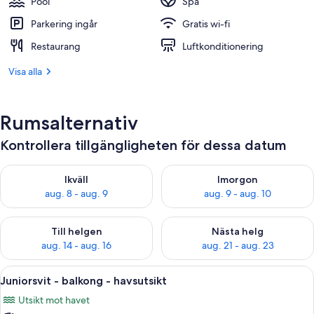
Pool
Spa
Parkering ingår
Gratis wi-fi
Restaurang
Luftkonditionering
Visa alla
Rumsalternativ
Kontrollera tillgängligheten för dessa datum
Kontrollera tillgängligheten för ikväll aug. 8 - aug. 9
Kontrollera tillgängligheten f
Ikväll
Imorgon
aug. 8 - aug. 9
aug. 9 - aug. 10
Kontrollera tillgängligheten för den här helgen aug. 14 - aug. 
Kontrollera tillgängligheten fö
Till helgen
Nästa helg
aug. 14 - aug. 16
aug. 21 - aug. 23
Öppna
Ett hotellrum med en stor säng, en soff
8
Juniorsvit - balkong - havsutsikt
alla
Utsikt mot havet
foton