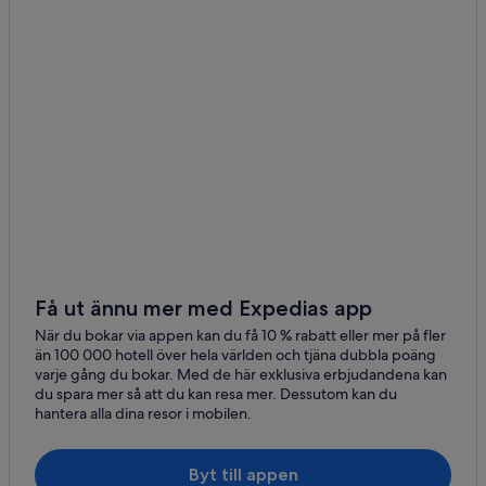
Hotell i La Albarrada
Hotell i Los Pascuales
Hotell i Miramar
Hotell i Pueblo Juaraz
Hotell i Salagua
Hotell i Tecoman
Få ut ännu mer med Expedias app
När du bokar via appen kan du få 10 % rabatt eller mer på fler
än 100 000 hotell över hela världen och tjäna dubbla poäng
varje gång du bokar. Med de här exklusiva erbjudandena kan
du spara mer så att du kan resa mer. Dessutom kan du
hantera alla dina resor i mobilen.
Byt till appen