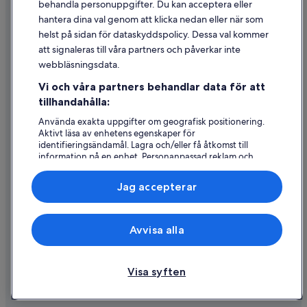
behandla personuppgifter. Du kan acceptera eller
Riktlinjer för innehåll och anmäla innehåll
hantera dina val genom att klicka nedan eller när som
helst på sidan för dataskyddspolicy. Dessa val kommer
att signaleras till våra partners och påverkar inte
Hjälp
webbläsningsdata.
Kontakta oss
Vi och våra partners behandlar data för att
Avboka eller ändra din bokning
tillhandahålla:
Återbetalningsprocess och tidslinjer
Använda exakta uppgifter om geografisk positionering.
Aktivt läsa av enhetens egenskaper för
Boka ett flyg med flygbolagskredit
identifieringsändamål. Lagra och/eller få åtkomst till
information på en enhet. Personanpassad reklam och
Internationella resedokument
innehåll, reklam- och innehållsmätning, forskning
angående målgrupp och tjänsteutveckling.
Jag accepterar
Lista över partner (leverantörer)
Expedia, Inc ansvarar inte för innehållet på externa webbsidor.
Avvisa alla
© 2026 Expedia, Inc., ett företag i Expedia Group. Med ensamrätt.
Expedia och Expedias logotyp är varumärken eller registrerade
varumärken som tillhör Expedia, Inc.
Visa syften