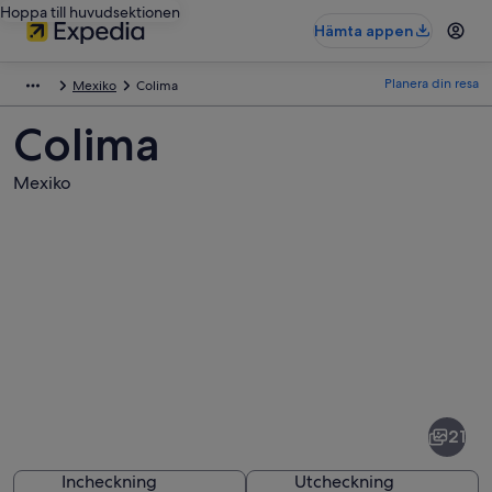
Hoppa till huvudsektionen
Hämta appen
Planera din resa
Mexiko
Colima
Colima
Mexiko
Bilder
av
Colima
21
Incheckning
Utcheckning