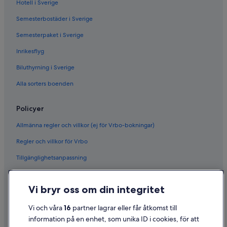
Hotell i Sverige
Semesterbostäder i Sverige
Semesterpaket i Sverige
Inrikesflyg
Biluthyrning i Sverige
Alla sorters boenden
Policyer
Allmänna regler och villkor (ej för Vrbo-bokningar)
Regler och villkor för Vrbo
Tillgänglighetsanpassning
Sekretess
Vi bryr oss om din integritet
Cookies
Användarvillkor
Vi och våra
16
partner lagrar eller får åtkomst till
information på en enhet, som unika ID i cookies, för att
Juridisk information/Kontakta oss