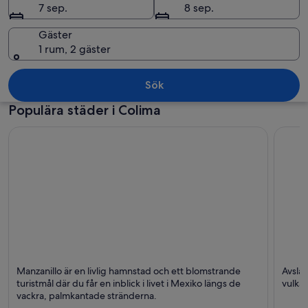
7 sep.
8 sep.
Gäster
1 rum, 2 gäster
En kuststad med vita byggnader, en lit
Sök
Populära städer i Colima
Manzanillo
Colim
Manzanillo är en livlig hamnstad och ett blomstrande
Avslap
Stränder, Avkoppling och Simning
Kaféer
turistmål där du får en inblick i livet i Mexiko längs de
vulka
vackra, palmkantade stränderna.