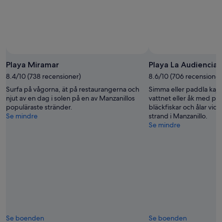
Playa Miramar
Playa La Audiencia
8.4/10 (738 recensioner)
8.6/10 (706 recensioner
Surfa på vågorna, ät på restaurangerna och
Simma eller paddla kajak
njut av en dag i solen på en av Manzanillos
vattnet eller åk med på 
populäraste stränder.
bläckfiskar och ålar vid
Se mindre
strand i Manzanillo.
Se mindre
Se boenden
Se boenden