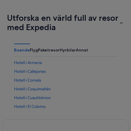
Utforska en värld full av resor
med Expedia
Boende
Flyg
Paketresor
Hyrbilar
Annat
Hotell i Armeria
Hotell i Callejones
Hotell i Comala
Hotell i Coquimatlán
Hotell i Cuauhtémoc
Hotell i El Colomo
Hotell i Isla Navidad
Hotell i Ixtlahuacán