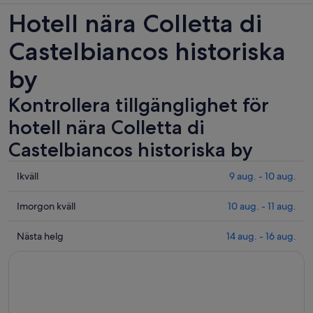
Hotell nära Colletta di
Castelbiancos historiska
by
Kontrollera tillgänglighet för
hotell nära Colletta di
Castelbiancos historiska by
Se
Ikväll
9 aug. - 10 aug.
priser
nära
Se
Imorgon kväll
10 aug. - 11 aug.
Colletta
priser
di
nära
Se
Nästa helg
14 aug. - 16 aug.
Castelbiancos
Colletta
priser
historiska
di
nära
by
Castelbiancos
Colletta
för
historiska
di
ikväll
by
Castelbiancos