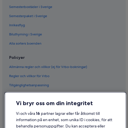
Semesterbostäder i Sverige
Semesterpaket i Sverige
Inrikesflyg
Biluthyrning i Sverige
Alla sorters boenden
Policyer
Allmänna regler och villkor (ej för Vrbo-bokningar)
Regler och villkor för Vrbo
Tillgänglighetsanpassning
Sekretess
Vi bryr oss om din integritet
Cookies
Användarvillkor
Vi och våra
16
partner lagrar eller får åtkomst till
information på en enhet, som unika ID i cookies, för att
Juridisk information/Kontakta oss
behandla personuppgifter. Du kan acceptera eller