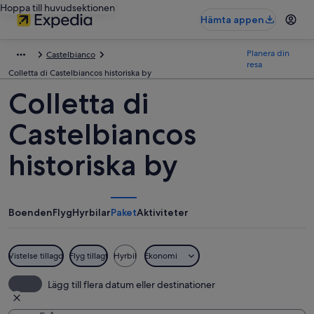
Hoppa till huvudsektionen
Hämta appen
Planera din
Castelbianco
resa
Colletta di Castelbiancos historiska by
Colletta di
Castelbiancos
historiska by
Boenden
Flyg
Hyrbilar
Paket
Aktiviteter
Vistelse tillagd
Flyg tillagt
Hyrbil
Ekonomi
Lägg till flera datum eller destinationer