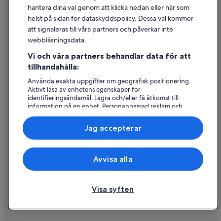
Riktlinjer för innehåll och anmäla innehåll
hantera dina val genom att klicka nedan eller när som
helst på sidan för dataskyddspolicy. Dessa val kommer
Hjälp
att signaleras till våra partners och påverkar inte
webbläsningsdata.
Kontakta oss
Vi och våra partners behandlar data för att
Avboka eller ändra din bokning
tillhandahålla:
Återbetalningsprocess och tidslinjer
Använda exakta uppgifter om geografisk positionering.
Aktivt läsa av enhetens egenskaper för
Boka ett flyg med flygbolagskredit
identifieringsändamål. Lagra och/eller få åtkomst till
information på en enhet. Personanpassad reklam och
Internationella resedokument
innehåll, reklam- och innehållsmätning, forskning
angående målgrupp och tjänsteutveckling.
Jag accepterar
Lista över partner (leverantörer)
Expedia, Inc ansvarar inte för innehållet på externa webbsidor.
Avvisa alla
© 2026 Expedia, Inc., ett företag i Expedia Group. Med ensamrätt.
Expedia och Expedias logotyp är varumärken eller registrerade
varumärken som tillhör Expedia, Inc.
Visa syften