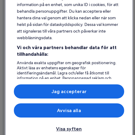
information på en enhet, som unika ID i cookies, för att
Juridisk information/Kontakta oss
behandla personuppgifter. Du kan acceptera eller
Riktlinjer för innehåll och anmäla innehåll
hantera dina val genom att klicka nedan eller när som
helst på sidan för dataskyddspolicy. Dessa val kommer
att signaleras till våra partners och påverkar inte
Hjälp
webbläsningsdata.
Kontakta oss
Vi och våra partners behandlar data för att
Avboka eller ändra din bokning
tillhandahålla:
Återbetalningsprocess och tidslinjer
Använda exakta uppgifter om geografisk positionering.
Aktivt läsa av enhetens egenskaper för
Boka ett flyg med flygbolagskredit
identifieringsändamål. Lagra och/eller få åtkomst till
information på en enhet. Personanpassad reklam och
Internationella resedokument
innehåll, reklam- och innehållsmätning, forskning
angående målgrupp och tjänsteutveckling.
Jag accepterar
Lista över partner (leverantörer)
Expedia, Inc ansvarar inte för innehållet på externa webbsidor.
Avvisa alla
© 2026 Expedia, Inc., ett företag i Expedia Group. Med ensamrätt.
Expedia och Expedias logotyp är varumärken eller registrerade
varumärken som tillhör Expedia, Inc.
Visa syften