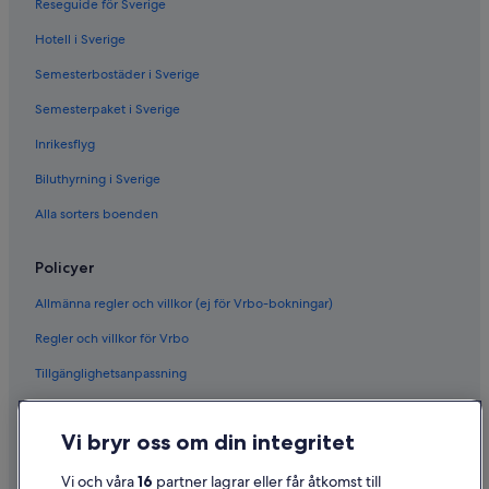
Reseguide för Sverige
Hotell i Sverige
Semesterbostäder i Sverige
Semesterpaket i Sverige
Inrikesflyg
Biluthyrning i Sverige
Alla sorters boenden
Policyer
Allmänna regler och villkor (ej för Vrbo-bokningar)
Regler och villkor för Vrbo
Tillgänglighetsanpassning
Sekretess
Vi bryr oss om din integritet
Cookies
Användarvillkor
Vi och våra
16
partner lagrar eller får åtkomst till