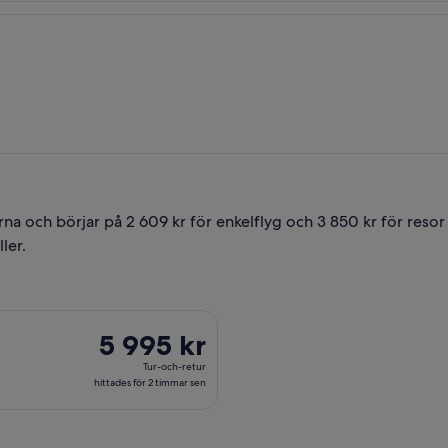
rna och börjar på 2 609 kr för enkelflyg och 3 850 kr för resor
ler.
 jan. från Göteborg till Key West, med återresa fre 22 jan., til
5 995 kr
5 995 kr
Tur-
Tur-och-retur
och-
hittades för 2 timmar sen
retur,
hittades
för