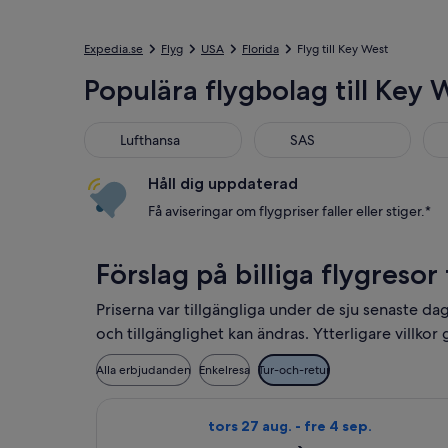
Expedia.se
Flyg
USA
Florida
Flyg till Key West
Populära flygbolag till Key 
Lufthansa
SAS
Nor
Lufthansa
SAS
Håll dig uppdaterad
Få aviseringar om flygpriser faller eller stiger.*
Förslag på billiga flygresor
Priserna var tillgängliga under de sju senaste da
och tillgänglighet kan ändras. Ytterligare villkor g
Alla erbjudanden
Enkelresa
Tur-och-retur
Välj flyg med Delta, med avresa tors
tors 27 aug. - fre 4 sep.