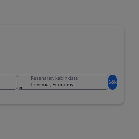
Resenärer, kabinklass
Sök
1 resenär, Economy