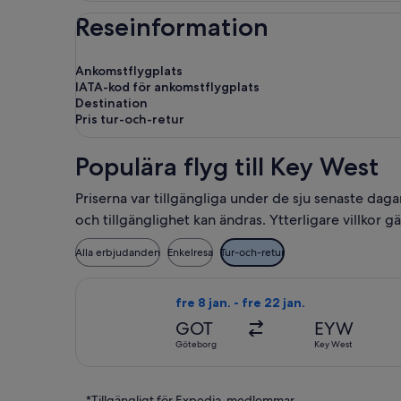
Reseinformation
Ankomstflygplats
IATA-kod för ankomstflygplats
Destination
Pris tur-och-retur
Populära flyg till Key West
Priserna var tillgängliga under de sju senaste daga
och tillgänglighet kan ändras. Ytterligare villkor gäl
Alla erbjudanden
Enkelresa
Tur-och-retur
Välj flyg med United, med avresa fre 8
fre 8 jan. - fre 22 jan.
GOT
EYW
Göteborg
Key West
*Tillgängligt för Expedia-medlemmar.