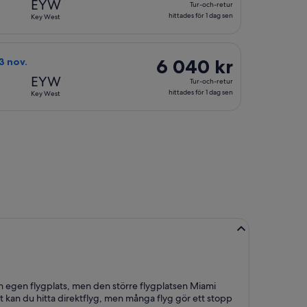
EYW
Tur-och-retur
och-
hittades för 1 dag sen
Key West
retur,
hittades
till priset 4 950 kr. hittades för 1 dag sen
tish Airways, med avresa tis 27 okt. från Göteborg till Key West,
för
6 040 kr
6 040 kr
 3 nov.
1
Tur-
EYW
Tur-och-retur
dag
och-
hittades för 1 dag sen
Key West
sen
retur,
hittades
., till priset 6 061 kr. hittades för 5 dagar sen
för
1
dag
sen
in egen flygplats, men den större flygplatsen Miami
West kan du hitta direktflyg, men många flyg gör ett stopp