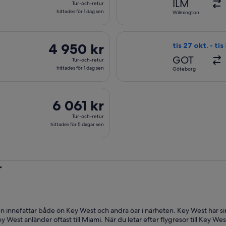
ILM
Tur-och-retur
och-
hittades för 1 dag sen
Wilmington
retur,
hittades
s 27 aug. från New York till Key West, med återresa fre 4 sep., 
Välj flyg med Bri
för
4 950 kr
4 950 kr
tis 27 okt. - tis
1
Tur-
GOT
Tur-och-retur
dag
och-
hittades för 1 dag sen
Göteborg
sen
retur,
hittades
ons 6 jan. från Stockholm till Key West, med återresa ons 20 jan
för
6 061 kr
6 061 kr
1
Tur-
Tur-och-retur
dag
och-
hittades för 5 dagar sen
sen
retur,
hittades
för
r
5
dagar
sen
en innefattar både ön Key West och andra öar i närheten. Key West har s
Key West anländer oftast till Miami. När du letar efter flygresor till Key 