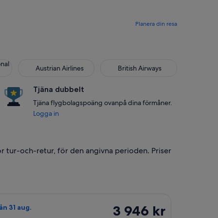
Planera din resa
 Air Lines
Austrian Airlines
British Airways
onal
Austrian Airlines
British Airways
Tjäna dubbelt
Tjäna flygbolagspoäng ovanpå dina förmåner.
Logga in
or tur-och-retur, för den angivna perioden. Priser
ll priset 3 850 kr. hittades för 1 dag sen
erican Airlines, med avresa sön 23 aug. från Wilmington till Key
3 946 kr
3 946 kr
ån 31 aug.
Tur-