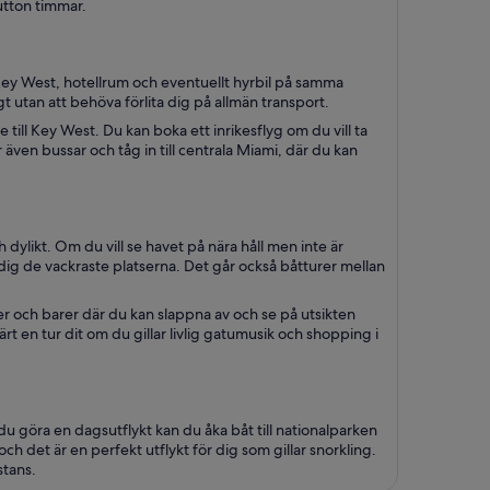
utton timmar.
 Key West, hotellrum och eventuellt hyrbil på samma
t utan att behöva förlita dig på allmän transport.
 till Key West. Du kan boka ett inrikesflyg om du vill ta
 även bussar och tåg in till centrala Miami, där du kan
 dylikt. Om du vill se havet på nära håll men inte är
a dig de vackraste platserna. Det går också båtturer mellan
r och barer där du kan slappna av och se på utsikten
rt en tur dit om du gillar livlig gatumusik och shopping i
göra en dagsutflykt kan du åka båt till nationalparken
h det är en perfekt utflykt för dig som gillar snorkling.
stans.