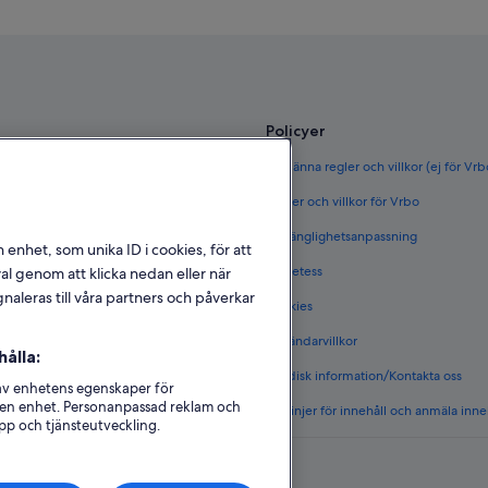
2
timmar
sen
Policyer
ör Sverige
Allmänna regler och villkor (ej för Vr
rige
Regler och villkor för Vrbo
täder i Sverige
Tillgänglighetsanpassning
n enhet, som unika ID i cookies, för att
et i Sverige
Sekretess
l genom att klicka nedan eller när
naleras till våra partners och påverkar
Cookies
 i Sverige
Användarvillkor
ålla:
s boenden
Juridisk information/Kontakta oss
 av enhetens egenskaper för
på en enhet. Personanpassad reklam och
Riktlinjer för innehåll och anmäla inne
pp och tjänsteutveckling.