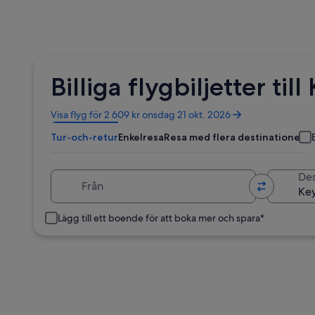
Billiga flygbiljetter til
Öppnas
Visa flyg för 2 609 kr onsdag 21 okt. 2026
i
Tur-och-retur
Enkelresa
Resa med flera destinationer
ett
nytt
fönster
Från
Des
Lägg till ett boende för att boka mer och spara*