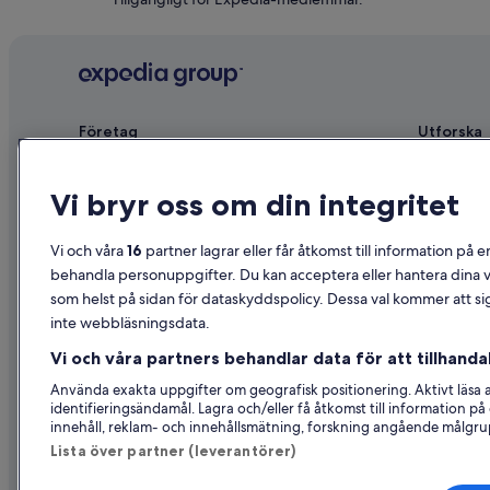
Företag
Utforska
Om
Reseguide f
Vi bryr oss om din integritet
Jobb
Hotell i Sve
Registrera ditt boende
Semesterbos
Vi och våra
16
partner lagrar eller får åtkomst till information på e
Samarbete
Semesterpak
behandla personuppgifter. Du kan acceptera eller hantera dina va
som helst på sidan för dataskyddspolicy. Dessa val kommer att sig
Reklam
Inrikesflyg
inte webbläsningsdata.
Affiliate Marketing
Biluthyrning
Vi och våra partners behandlar data för att tillhandah
Nyhetsrum
Alla sorter
Använda exakta uppgifter om geografisk positionering. Aktivt läsa
identifieringsändamål. Lagra och/eller få åtkomst till information 
innehåll, reklam- och innehållsmätning, forskning angående målgru
Lista över partner (leverantörer)