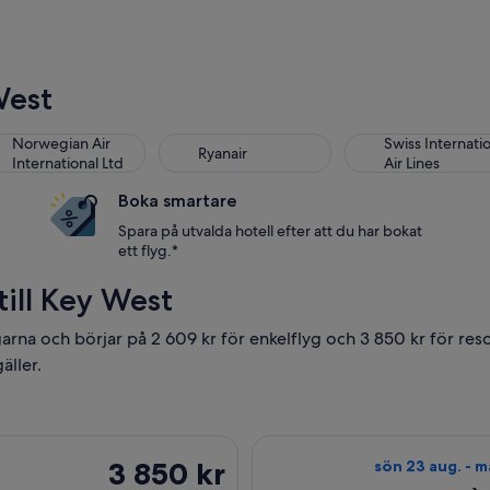
West
wegian Air International Ltd
Ryanair
Swiss International
Norwegian Air
Swiss Internati
Ryanair
International Ltd
Air Lines
Boka smartare
Spara på utvalda hotell efter att du har bokat
ett flyg.*
 till Key West
garna och börjar på 2 609 kr för enkelflyg och 3 850 kr för res
äller.
 27 aug. från New York till Key West, med återresa fre 4 sep., ti
Välj flyg med Am
3 850 kr
3 850 kr
sön 23 aug. - m
Tur-