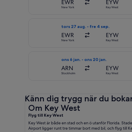
EWR
EYW
New York
Key West
Välj flyg med United, med avresa tor
tors 27 aug. - fre 4 sep.
EWR
EYW
New York
Key West
Välj flyg med Lufthansa, med avresa 
ons 6 jan. - ons 20 jan.
ARN
EYW
Stockholm
Key West
Känn dig trygg när du boka
Om Key West
Om Key West
Flyg till Key West
Key West är både en stad och en ö utanför Florida. Stad
Airport ligger runt tre timmar bort med bil, och flyg till 