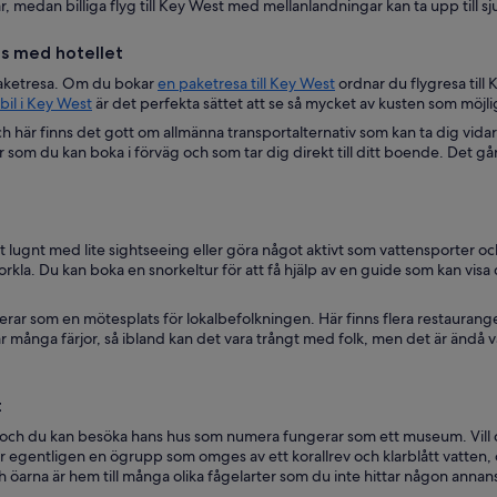
, medan billiga flyg till Key West med mellanlandningar kan ta upp till sj
ns med hotellet
paketresa. Om du bokar
en paketresa till Key West
ordnar du flygresa till
bil i Key West
är det perfekta sättet att se så mycket av kusten som möjlig
ch här finns det gott om allmänna transportalternativ som kan ta dig vidare
r som du kan boka i förväg och som tar dig direkt till ditt boende. Det går
et lugnt med lite sightseeing eller göra något aktivt som vattensporter och
 snorkla. Du kan boka en snorkeltur för att få hjälp av en guide som kan vis
rar som en mötesplats för lokalbefolkningen. Här finns flera restaurange
år många färjor, så ibland kan det vara trångt med folk, men det är ändå vä
t
ch du kan besöka hans hus som numera fungerar som ett museum. Vill du 
r egentligen en ögrupp som omges av ett korallrev och klarblått vatten, oc
h öarna är hem till många olika fågelarter som du inte hittar någon annan