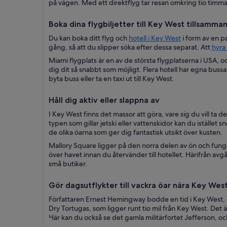
på vägen. Med ett direktflyg tar resan omkring tio timmar
Boka dina flygbiljetter till Key West tillsamma
Du kan boka ditt flyg och
hotell i Key West
i form av en 
gång, så att du slipper söka efter dessa separat. Att
hyra 
Miami flygplats är en av de största flygplatserna i USA, o
dig dit så snabbt som möjligt. Flera hotell har egna bussa
byta buss eller ta en taxi ut till Key West.
Håll dig aktiv eller slappna av
I Key West finns det massor att göra, vare sig du vill ta d
typen som gillar jetski eller vattenskidor kan du istället
de olika öarna som ger dig fantastisk utsikt över kusten.
Mallory Square ligger på den norra delen av ön och funge
över havet innan du återvänder till hotellet. Härifrån avg
små butiker.
Gör dagsutflykter till vackra öar nära Key Wes
Författaren Ernest Hemingway bodde en tid i Key West, o
Dry Tortugas, som ligger runt tio mil från Key West. Det ä
Här kan du också se det gamla militärfortet Jefferson, oc