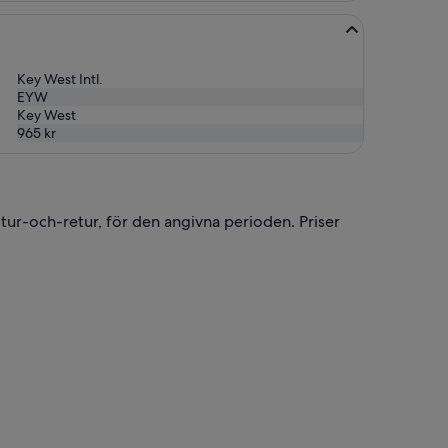
Key West Intl.
EYW
Key West
965 kr
 tur-och-retur, för den angivna perioden. Priser
l priset 5 995 kr. hittades för 2 timmar sen