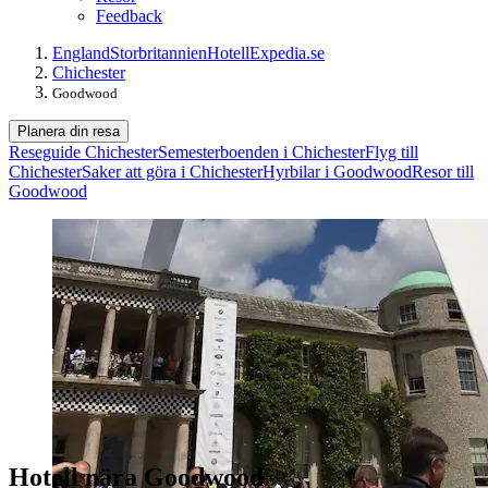
Feedback
England
Storbritannien
Hotell
Expedia.se
Chichester
Goodwood
Planera din resa
Reseguide Chichester
Semesterboenden i Chichester
Flyg till
Chichester
Saker att göra i Chichester
Hyrbilar i Goodwood
Resor till
Goodwood
Hotell nära Goodwood