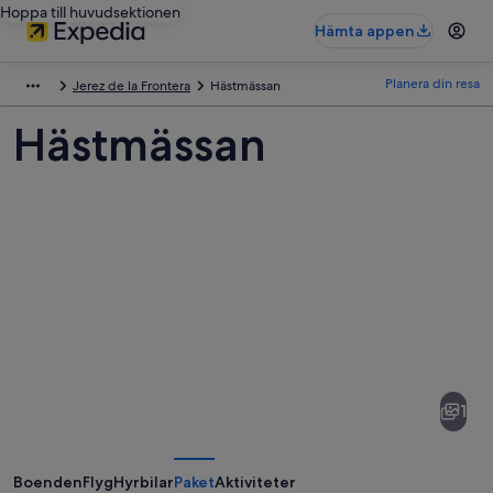
Hoppa till huvudsektionen
Hämta appen
Planera din resa
Jerez de la Frontera
Hästmässan
Hästmässan
Bilder
av
Hästmässan
1
Boenden
Flyg
Hyrbilar
Paket
Aktiviteter