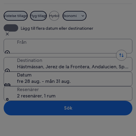
Vistelse tillagd
Flyg tillagt
Hyrbil
Ekonomi
En hästdragen vagn som är dekorerad
Lägg till flera datum eller destinationer
Från
Destination
Hästmässan, Jerez de la Frontera, Andalucien, Spanie
Datum
fre 28 aug. - mån 31 aug.
Resenärer
2 resenärer, 1 rum
Sök
Utforska karta