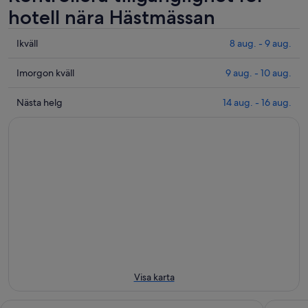
hotell nära Hästmässan
Se
Ikväll
8 aug. - 9 aug.
priser
nära
Se
Imorgon kväll
9 aug. - 10 aug.
Hästmässan
priser
för
nära
Se
Nästa helg
14 aug. - 16 aug.
ikväll
Hästmässan
priser
8
inför
nära
aug.
imorgon
Hästmässan
-
kväll
för
9
9
nästa
aug.
aug.
helg
-
14
10
aug.
aug.
-
16
aug.
Visa karta
Hotel RH Jerez Centro
Hotel Ex