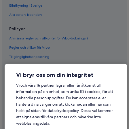
Biluthyrning i Sverige
Alla sorters boenden
Policyer
Allmänna regler och villkor (ej för Vrbo-bokningar)
Regler och villkor för Vrbo
Tillgänglighetsanpassning
Sekretess
Vi bryr oss om din integritet
Cookies
Användarvillkor
Vi och våra
16
partner lagrar eller får åtkomst till
information på en enhet, som unika ID i cookies, för att
Juridisk information/Kontakta oss
behandla personuppgifter. Du kan acceptera eller
Riktlinjer för innehåll och anmäla innehåll
hantera dina val genom att klicka nedan eller när som
helst på sidan för dataskyddspolicy. Dessa val kommer
Hjälp
att signaleras till våra partners och påverkar inte
webbläsningsdata.
Kontakta oss