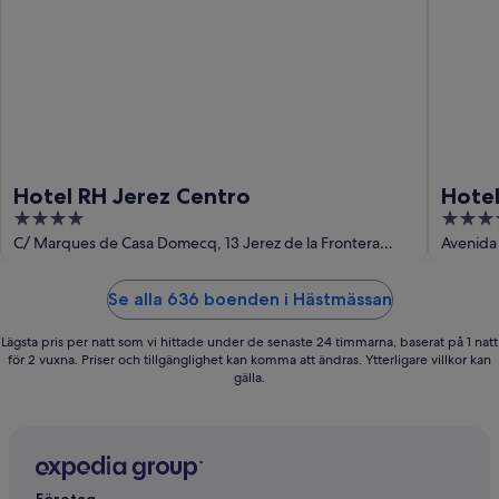
Hotel RH Jerez Centro
Hotel
4
4
out
out
C/ Marques de Casa Domecq, 13 Jerez de la Frontera
Avenida
Cadiz
of
of
5
5
Se alla 636 boenden i Hästmässan
Lägsta pris per natt som vi hittade under de senaste 24 timmarna, baserat på 1 natt
för 2 vuxna. Priser och tillgänglighet kan komma att ändras. Ytterligare villkor kan
gälla.
Företag