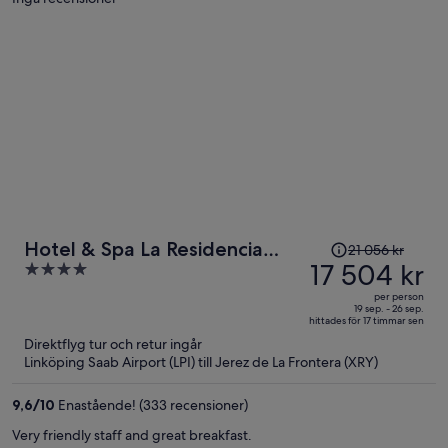
Priset
Hotel & Spa La Residencia
21 056 kr
var
17 504 kr
4
Puerto
21 056 kr
out
per person
och
of
19 sep. - 26 sep.
hittades för 17 timmar sen
är
5
Direktflyg tur och retur ingår
nu
Linköping Saab Airport (LPI) till Jerez de La Frontera (XRY)
17 504 kr
per
9,6
/
10
Enastående! (333 recensioner)
person
Very friendly staff and great breakfast.