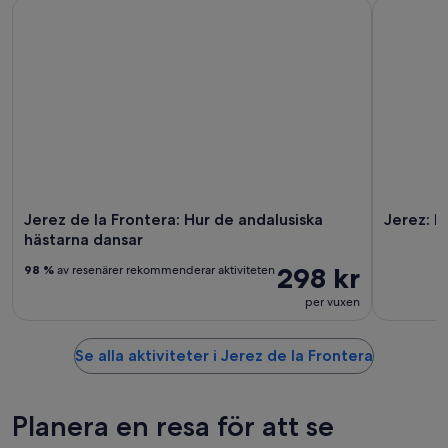
Jerez de la Frontera: Hur de andalusiska hästarna dansar
Jerez: His
Jerez de la Frontera: Hur de andalusiska
Jerez: H
hästarna dansar
298 kr
98 %
av resenärer rekommenderar aktiviteten
per vuxen
Se alla aktiviteter i Jerez de la Frontera
Planera en resa för att se