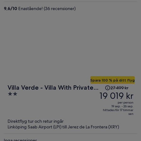
per
9,6
/
10
Enastående! (36 recensioner)
person
Spara 100 % på ditt flyg
Priset
Villa Verde - Villa With Private
27 499 kr
var
19 019 kr
2
Pool In Tarifa
27 499 kr
out
per person
och
of
19 sep. - 26 sep.
hittades för 17 timmar
är
5
sen
nu
Direktflyg tur och retur ingår
19 019 kr
Linköping Saab Airport (LPI) till Jerez de La Frontera (XRY)
per
person
Inga recensioner