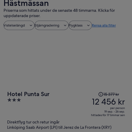
Hästmässan
Priserna som hittats under de senaste 48 timmarna. Klicka för
uppdaterade priser.
Vistelselängd
Stjärngradering
Flygklass
Rensa alla filter
Priset
Hotel Punta Sur
15 377 kr
var
12 456 kr
3
15 377 kr
out
per person
och
of
19 sep. - 26 sep.
hittades för 17 timmar sen
är
5
Direktflyg tur och retur ingår
nu
Linköping Saab Airport (LPI) till Jerez de La Frontera (XRY)
12 456 kr