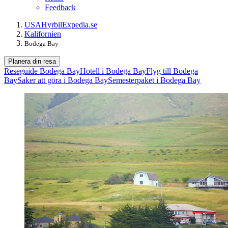
Feedback
USA
Hyrbil
Expedia.se
Kalifornien
Bodega Bay
Planera din resa
Reseguide Bodega Bay
Hotell i Bodega Bay
Flyg till Bodega
Bay
Saker att göra i Bodega Bay
Semesterpaket i Bodega Bay