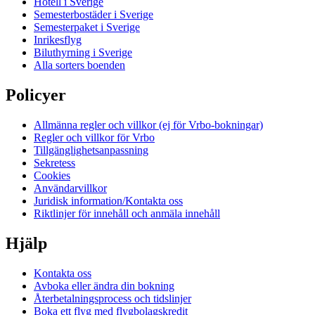
Hotell i Sverige
Semesterbostäder i Sverige
Semesterpaket i Sverige
Inrikesflyg
Biluthyrning i Sverige
Alla sorters boenden
Policyer
Allmänna regler och villkor (ej för Vrbo-bokningar)
Regler och villkor för Vrbo
Tillgänglighetsanpassning
Sekretess
Cookies
Användarvillkor
Juridisk information/Kontakta oss
Riktlinjer för innehåll och anmäla innehåll
Hjälp
Kontakta oss
Avboka eller ändra din bokning
Återbetalningsprocess och tidslinjer
Boka ett flyg med flygbolagskredit