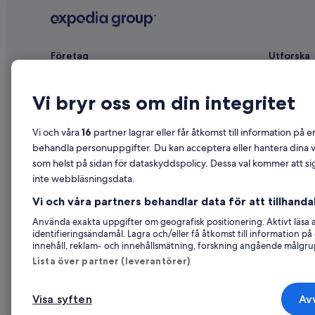
Företag
Utforska
Om
Reseguide f
Vi bryr oss om din integritet
Jobb
Hotell i Sve
Registrera ditt boende
Semesterbos
Vi och våra
16
partner lagrar eller får åtkomst till information på e
Samarbete
Semesterpak
behandla personuppgifter. Du kan acceptera eller hantera dina va
som helst på sidan för dataskyddspolicy. Dessa val kommer att sig
Reklam
Inrikesflyg
inte webbläsningsdata.
Affiliate Marketing
Biluthyrning
Vi och våra partners behandlar data för att tillhandah
Nyhetsrum
Alla sorter
Använda exakta uppgifter om geografisk positionering. Aktivt läsa
identifieringsändamål. Lagra och/eller få åtkomst till information 
innehåll, reklam- och innehållsmätning, forskning angående målgru
Lista över partner (leverantörer)
Visa syften
Avv
© 2026 Expedia, Inc., ett företag i Exp