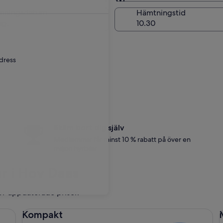
Samma som för hämtni
mningsdatum
Hämtningstid
ug.
adress
Skäm bort dig själv
Medlemmar får minst 10 % rabatt på över en
miljon hyrbilar.
r i Hov Daas
för uppdaterade priser.
Kompakt Ford Focus
Me
Kompakt