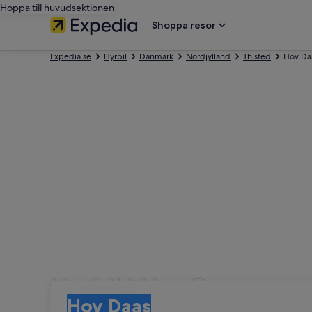
Hoppa till huvudsektionen
Shoppa resor
Expedia.se
Hyrbil
Danmark
Nordjylland
Thisted
Hov Da
Hyrbil i Hov Daas
Hämtning
Hämtning
Hov Daas