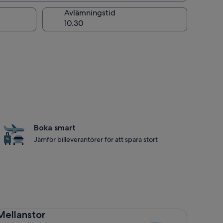
ng
Avlämningstid
Boka smart
Jämför billeverantörer för att spara stort
llanstor Toyota Corolla
Mellanstor