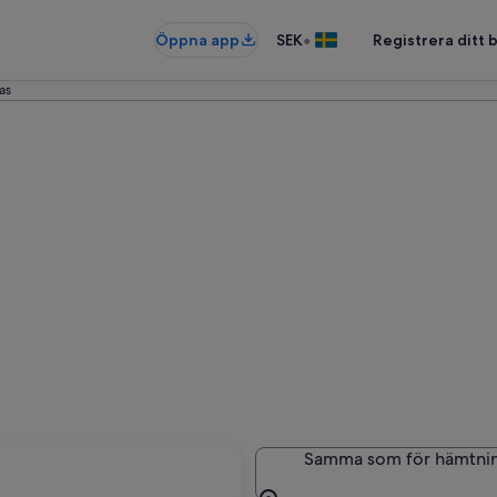
•
Öppna app
SEK
Registrera ditt
as
Samma som för hämtni