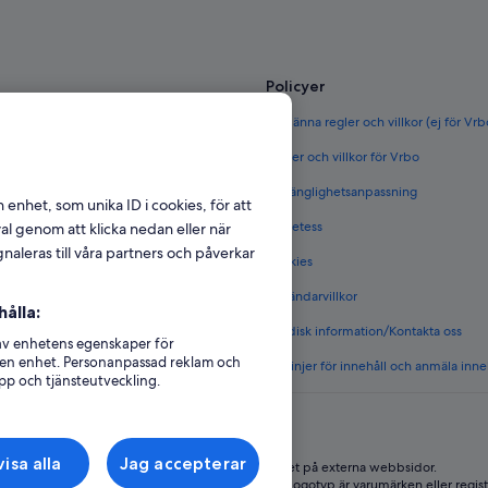
Policyer
ör Sverige
Allmänna regler och villkor (ej för Vr
rige
Regler och villkor för Vrbo
täder i Sverige
Tillgänglighetsanpassning
n enhet, som unika ID i cookies, för att
et i Sverige
Sekretess
l genom att klicka nedan eller när
naleras till våra partners och påverkar
Cookies
 i Sverige
Användarvillkor
ålla:
s boenden
Juridisk information/Kontakta oss
 av enhetens egenskaper för
på en enhet. Personanpassad reklam och
Riktlinjer för innehåll och anmäla inne
pp och tjänsteutveckling.
isa alla
Jag accepterar
Expedia, Inc ansvarar inte för innehållet på externa webbsidor.
edia Group. Med ensamrätt. Expedia och Expedias logotyp är varumärken eller regist