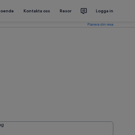
 boende
Kontakta oss
Resor
Logga in
Planera din resa
ng