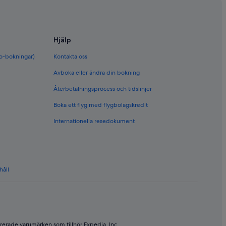
Hjälp
bo-bokningar)
Kontakta oss
Avboka eller ändra din bokning
Återbetalningsprocess och tidslinjer
Boka ett flyg med flygbolagskredit
Internationella resedokument
håll
rerade varumärken som tillhör Expedia, Inc.