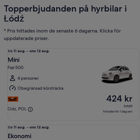
Topperbjudanden på hyrbilar i
Łódź
* Pris hittades inom de senaste 6 dagarna. Klicka för
uppdaterade priser.
Mini Fiat 500
tis
tis 11 aug. - ons 12 aug.
11
Mini
aug.
Fiat 500
till
ons
4 personer
12
Obegränsad körsträcka
aug.
424 kr
totalt
Odz, POL
hittades för 1 dag sen
Ekonomi Toyota Yaris
tis
tis 11 aug. - ons 12 aug.
11
Ekonomi