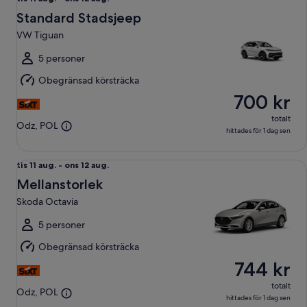
11
Standard Stadsjeep
aug.
VW Tiguan
till
ons
5 personer
12
Obegränsad körsträcka
aug.
700 kr
totalt
Odz, POL
hittades för 1 dag sen
Mellanstorlek Skoda Octavia
tis
tis 11 aug. - ons 12 aug.
11
Mellanstorlek
aug.
Skoda Octavia
till
ons
5 personer
12
Obegränsad körsträcka
aug.
744 kr
totalt
Odz, POL
hittades för 1 dag sen