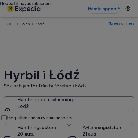
Hoppa till huvudsektionen
Hämta appen
Planera din resa
Polen
Łódź
Hyrbil i Łódź
Sök och jämför från bilföretag i Łódź
Hämtning och avlämning
Łódź
Hämtning och avlämning
Lägg till en annan avlämningsplats
Hämtningsdatum
Avlämningsdatum
20 aug.
21 aug.