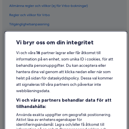
Allmänna regler och villkor (ej för Vrbo-bokningar)
Regler och villkor för Vrbo
Tillgänglighetsanpassning
Sekretess
Vi bryr oss om din integritet
Cookies
Användarvillkor
Vi och våra
16
partner lagrar eller får åtkomst till
information på en enhet, som unika ID i cookies, för att
Juridisk information/Kontakta oss
behandla personuppgifter. Du kan acceptera eller
Riktlinjer för innehåll och anmäla innehåll
hantera dina val genom att klicka nedan eller när som
helst på sidan för dataskyddspolicy. Dessa val kommer
att signaleras till våra partners och påverkar inte
Hjälp
webbläsningsdata.
Kontakta oss
Vi och våra partners behandlar data för att
Avboka eller ändra din bokning
tillhandahålla:
Återbetalningsprocess och tidslinjer
Använda exakta uppgifter om geografisk positionering.
Aktivt läsa av enhetens egenskaper för
Boka ett flyg med flygbolagskredit
identifieringsändamål. Lagra och/eller få åtkomst till