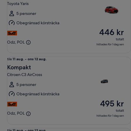
aug.
Toyota Yaris
till
ons
5 personer
12
Obegränsad körsträcka
aug.
446 kr
totalt
Odz, POL
hittades för 1 dag sen
Kompakt Citroen C3 AirCross
tis
tis 11 aug. - ons 12 aug.
11
Kompakt
aug.
Citroen C3 AirCross
till
ons
5 personer
12
Obegränsad körsträcka
aug.
495 kr
totalt
Odz, POL
hittades för 1 dag sen
Standard Stadsjeep VW Tiguan
tis
tis 11 aug. - ons 12 aug.