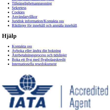
Tillgänglighetsanpassning
Sekretess
Cookies
Användarvillkor
Juridisk information/Kontakta oss
Riktlinjer för innehåll och anmäla innehåll
Hjälp
Kontakta oss
Avboka eller ändra din bokning
Återbetalningsprocess och tidslinjer
Boka ett flyg med flygbolagskredit
Internationella resedokument