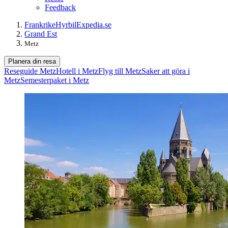
Feedback
Frankrike
Hyrbil
Expedia.se
Grand Est
Metz
Planera din resa
Reseguide Metz
Hotell i Metz
Flyg till Metz
Saker att göra i
Metz
Semesterpaket i Metz