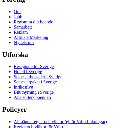
Om
Jobb
Registrera ditt boende
Samarbete
Reklam
Affiliate Marketing
Nyhetsrum
Utforska
Reseguide för Sverige
Hotell i Sverige
Semesterbostäder i Sverige
Semesterpaket i Sverige
Inrikesflyg
Biluthyrning i Sverige
Alla sorters boenden
Policyer
Allmänna regler och villkor (ej för Vrbo-bokningar)
Regler och villkor för Vrbo