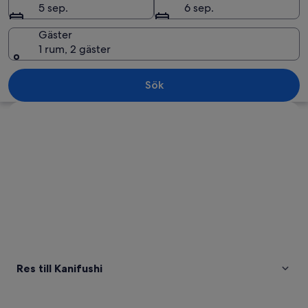
5 sep.
6 sep.
Gäster
1 rum, 2 gäster
En vy från ovan av ett långt, upplyst
Sök
Utforska karta
Res till Kanifushi