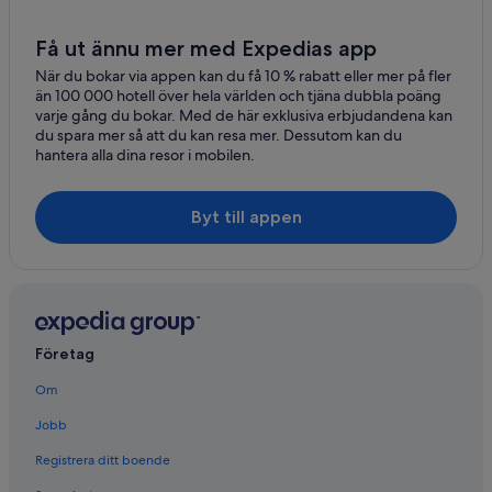
Kendhoo
Få ut ännu mer med Expedias app
Kamadhoo
När du bokar via appen kan du få 10 % rabatt eller mer på fler
än 100 000 hotell över hela världen och tjäna dubbla poäng
Vakkaru
varje gång du bokar. Med de här exklusiva erbjudandena kan
du spara mer så att du kan resa mer. Dessutom kan du
Fonimagoodhoo
hantera alla dina resor i mobilen.
Aarah
Byt till appen
Huruvalhi
Hirundhoo
Hithaadhoo
Meedhoo
Företag
Kihaadhoo
Om
Jobb
Veyofushi Finolhu
Registrera ditt boende