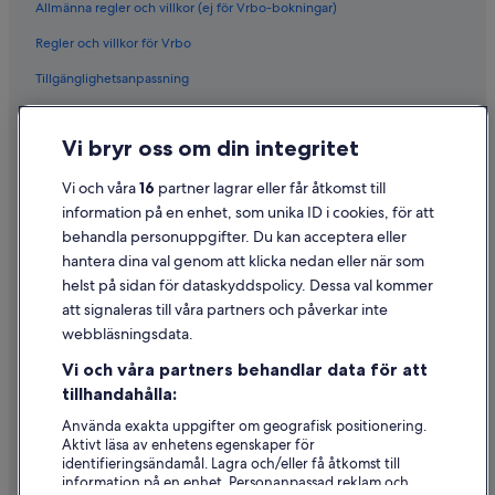
Allmänna regler och villkor (ej för Vrbo-bokningar)
Regler och villkor för Vrbo
Tillgänglighetsanpassning
Sekretess
Vi bryr oss om din integritet
Cookies
Användarvillkor
Vi och våra
16
partner lagrar eller får åtkomst till
information på en enhet, som unika ID i cookies, för att
Juridisk information/Kontakta oss
behandla personuppgifter. Du kan acceptera eller
Riktlinjer för innehåll och anmäla innehåll
hantera dina val genom att klicka nedan eller när som
helst på sidan för dataskyddspolicy. Dessa val kommer
att signaleras till våra partners och påverkar inte
Hjälp
webbläsningsdata.
Kontakta oss
Vi och våra partners behandlar data för att
Avboka eller ändra din bokning
tillhandahålla:
Återbetalningsprocess och tidslinjer
Använda exakta uppgifter om geografisk positionering.
Aktivt läsa av enhetens egenskaper för
Boka ett flyg med flygbolagskredit
identifieringsändamål. Lagra och/eller få åtkomst till
information på en enhet. Personanpassad reklam och
Internationella resedokument