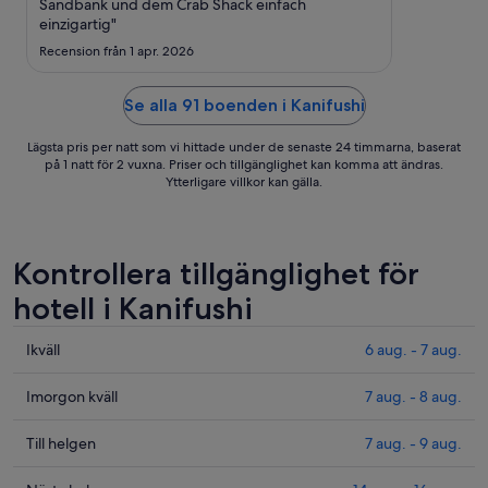
9
Sandbank und dem Crab Shack einfach
einzigartig"
aug.
Recension från 1 apr. 2026
Se alla 91 boenden i Kanifushi
Lägsta pris per natt som vi hittade under de senaste 24 timmarna, baserat
på 1 natt för 2 vuxna. Priser och tillgänglighet kan komma att ändras.
Ytterligare villkor kan gälla.
Kontrollera tillgänglighet för
hotell i Kanifushi
Kolla
Ikväll
6 aug. - 7 aug.
priserna
i
Kolla
Imorgon kväll
7 aug. - 8 aug.
Kanifushi
priserna
för
i
Kolla
Till helgen
7 aug. - 9 aug.
ikväll,
Kanifushi
priserna
6