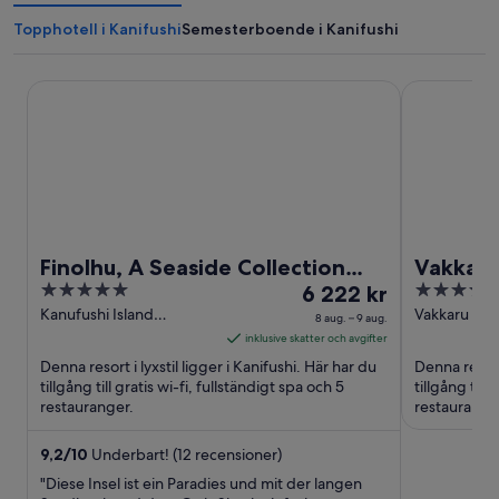
Topphotell i Kanifushi
Semesterboende i Kanifushi
Finolhu, A Seaside Collection Resort, a Member of Design
Vakkaru Mal
Finolhu, A Seaside Collection
Vakkaru
5
Priset
5
Resort, a Member of Design
6 222 kr
out
är
out
Kanufushi Island
Vakkaru Isl
Hotels
8 aug. – 9 aug.
Kanifushi
Baa Atoll
of
6 222 kr
of
inklusive skatter och avgifter
5
per
5
Denna resort i lyxstil ligger i Kanifushi. Här har du
Denna resort 
natt
tillgång till gratis wi-fi, fullständigt spa och 5
tillgång till
restauranger.
mellan
restaurange
8
aug.
9,2
/
10
Underbart! (12 recensioner)
och
"Diese Insel ist ein Paradies und mit der langen