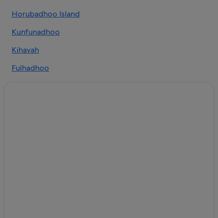
Horubadhoo Island
Kunfunadhoo
Kihavah
Fulhadhoo
Thulhaadhoo
Finolhas Island
Dharavandhoo
Maalhos
Furaveri
Milaidhoo Island
Kudarikilu
Eydhafushi