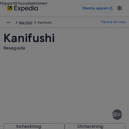
Hoppa till huvudsektionen
Hämta appen
Planera din resa
Baa Atoll
Kanifushi
Kanifushi
Reseguide
Bilder
av
Kanifushi
21
Incheckning
Utcheckning