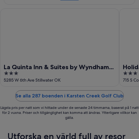
aug.
La Quinta Inn & Suites by Wyndham Stillwater-University Area
Holiday I
La Quinta Inn & Suites by Wyndham
Holid
3
3
Stillwater-University Area
West
out
out
5285 W 6th Ave Stillwater OK
715 S Co
of
of
5
5
Se alla 287 boenden i Karsten Creek Golf Club
Lägsta pris per natt som vi hittade under de senaste 24 timmarna, baserat på 1 natt
för 2 vuxna. Priser och tillgänglighet kan komma att ändras. Ytterligare villkor kan
gälla.
Utforska en värld full av resor