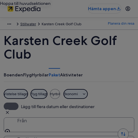
Hoppa till huvudsektionen
Hämta appen
Planera din resa
Stillwater
Karsten Creek Golf Club
Karsten Creek Golf
Club
Boenden
Flyg
Hyrbilar
Paket
Aktiviteter
Vistelse tillagd
Flyg tillagt
Hyrbil
Ekonomi
Lägg till flera datum eller destinationer
Från