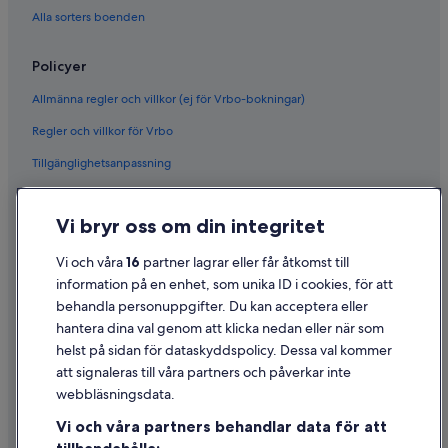
Alla sorters boenden
Policyer
Allmänna regler och villkor (ej för Vrbo-bokningar)
Regler och villkor för Vrbo
Tillgänglighetsanpassning
Sekretess
Vi bryr oss om din integritet
Cookies
Användarvillkor
Vi och våra
16
partner lagrar eller får åtkomst till
information på en enhet, som unika ID i cookies, för att
Juridisk information/Kontakta oss
behandla personuppgifter. Du kan acceptera eller
Riktlinjer för innehåll och anmäla innehåll
hantera dina val genom att klicka nedan eller när som
helst på sidan för dataskyddspolicy. Dessa val kommer
Hjälp
att signaleras till våra partners och påverkar inte
webbläsningsdata.
Kontakta oss
Vi och våra partners behandlar data för att
Avboka eller ändra din bokning