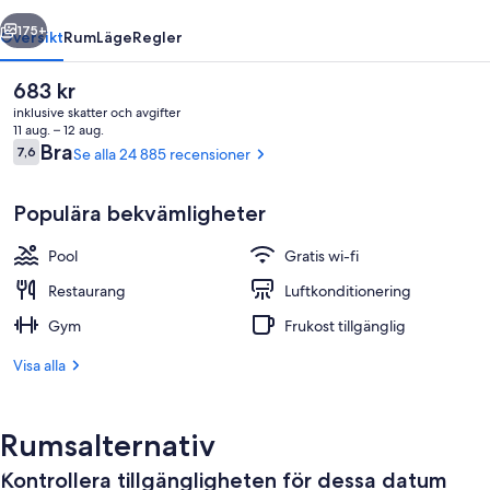
Tower
regående
Nästa
175+
Översikt
Rum
Läge
Regler
Det
683 kr
nuvarande
inklusive skatter och avgifter
priset
11 aug. – 12 aug.
är
Recensioner
Bra
7,6
Se alla 24 885 recensioner
7,6 av 10,
683 kr
Populära bekvämligheter
Pool
Gratis wi-fi
Exteriör
Restaurang
Luftkonditionering
Gym
Frukost tillgänglig
Visa alla
Rumsalternativ
Kontrollera tillgängligheten för dessa datum