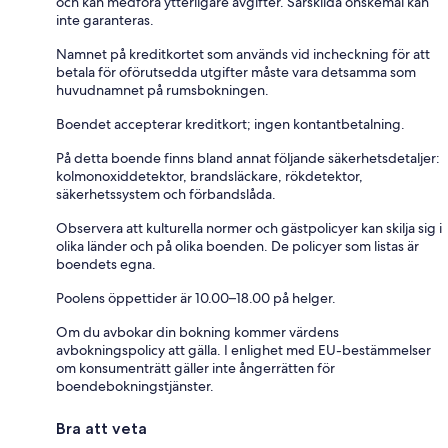
och kan medföra ytterligare avgifter. Särskilda önskemål kan
inte garanteras.
Namnet på kreditkortet som används vid incheckning för att
betala för oförutsedda utgifter måste vara detsamma som
huvudnamnet på rumsbokningen.
Boendet accepterar kreditkort; ingen kontantbetalning.
På detta boende finns bland annat följande säkerhetsdetaljer:
kolmonoxiddetektor, brandsläckare, rökdetektor,
säkerhetssystem och förbandslåda.
Observera att kulturella normer och gästpolicyer kan skilja sig i
olika länder och på olika boenden. De policyer som listas är
boendets egna.
Poolens öppettider är 10.00–18.00 på helger.
Om du avbokar din bokning kommer värdens
avbokningspolicy att gälla. I enlighet med EU-bestämmelser
om konsumenträtt gäller inte ångerrätten för
boendebokningstjänster.
Bra att veta