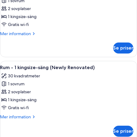
1 sovrum
för
Classic
2 sovplatser
Grand
1 kingsize-säng
Suite
Gratis wi-fi
Mer
Mer information
information
om
Se priser
Classic
Grand
Suite
Öppna
Ett hotellrum med en stor säng, ett sk
4
Rum - 1 kingsize-säng (Newly Renovated)
alla
30 kvadratmeter
foton
1 sovrum
för
Rum
2 sovplatser
-
1 kingsize-säng
1
Gratis wi-fi
kingsize-
Mer
Mer information
säng
information
(Newly
om
Se priser
Rum
Renovated)