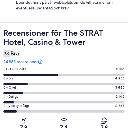
boendet finns på vår webbplats om du vill läsa mer om
eventuella undantag och krav.
Recensioner
Recensioner för The STRAT
Hotel, Casino & Tower
Bra
7,6
24 885 recensioner
10
10 - Fantastiskt
11 158
-
8
8 - Bra
4 933
Fantastiskt
-
i
6
6 - Okej
3 885
Bra
betyg.
-
i
4
4 - Dåligt
2 142
11158
Okej
betyg.
-
av
i
2
2 - Väldigt dåligt
2 767
4933
Dåligt
24885
betyg.
-
av
i
recensioner
3885
Väldigt
24885
betyg.
av
dåligt
recensioner
2142
7,8
7,4
7,8