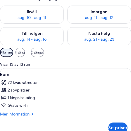
Kontrollera tillgängligheten för ikväll aug. 10 - aug. 11
Kontrollera tillgängligheten fö
Ikväll
Imorgon
aug. 10 - aug. 11
aug. 11 - aug. 12
Kontrollera tillgängligheten för den här helgen aug. 14 - aug. 
Kontrollera tillgängligheten fö
Till helgen
Nästa helg
aug. 14 - aug. 16
aug. 21 - aug. 23
Tillgängliga
Alla rum
1 säng
2 sängar
filter
för
Visar 13 av 13 rum
rum
Öppna
Ett hotellrum med en säng, ett skrivbo
4
Rum
alla
72 kvadratmeter
foton
2 sovplatser
för
Rum
1 kingsize-säng
Gratis wi-fi
Mer
Mer information
information
om
Se priser
Rum