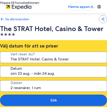
Hoppa till huvudsektionen
Hämta appen
Se alla boenden
The STRAT Hotel, Casino & Tower
4.0-
stjärnigt
boende
Välj datum för att se priser
Vart reser du?
Datum
Gäster
Sök