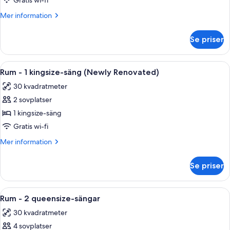
Gratis wi-fi
1
Mer
Mer information
kingsize-
information
säng
om
Se priser
Rum
-
1
Öppna
Ett hotellrum med en stor säng, ett skr
7
kingsize-
Rum - 1 kingsize-säng (Newly Renovated)
alla
säng
30 kvadratmeter
foton
2 sovplatser
för
Rum
1 kingsize-säng
-
Gratis wi-fi
1
Mer
Mer information
kingsize-
information
säng
om
Se priser
Rum
(Newly
-
Renovated)
1
Öppna
Ett hotellrum med två sängar, ett skri
6
kingsize-
Rum - 2 queensize-sängar
alla
säng
30 kvadratmeter
(Newly
foton
Renovated)
4 sovplatser
för