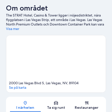
Om området
The STRAT Hotel, Casino & Tower ligger i nöjesdistriktet, nära
flygplatsen i Las Vegas Strip, ett område i Las Vegas. Las Vegas
North Premium Outlets och Downtown Container Park kan vara
värda ett besök om du har shopping på programmet, och den
Visa mer
som föredrar att se områdets turistattraktioner kan besöka
Stratosphere Thrill Rides och High Roller. Sugen på en utekväll?
Då ska du testa Atomic Golf. Ägna lite tid åt att utforska
aktiviteterna i området och prova på golf. Gäster uppskattar
denna resort för närheten till kollektivtrafik: det tar bara 9
minuter att promenera till Sahara Las Vegas Monorail Station.
Gå
till vår reseguide för Las Vegas
Se fler resorter i Las Vegas
2000 Las Vegas Blvd S, Las Vegas, NV, 89104
Se på karta
Karta
I närheten
Ta sig runt
Restauranger