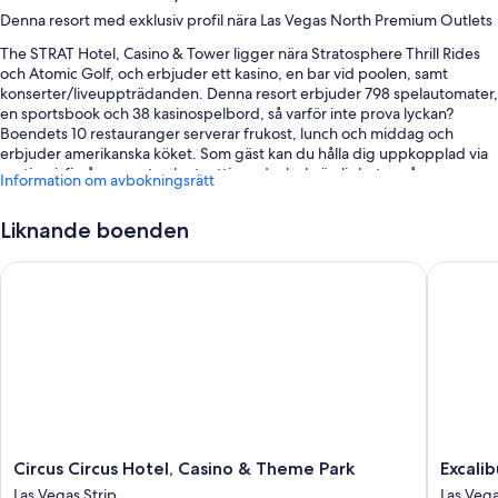
Denna resort med exklusiv profil nära Las Vegas North Premium Outlets
The STRAT Hotel, Casino & Tower ligger nära Stratosphere Thrill Rides
och Atomic Golf, och erbjuder ett kasino, en bar vid poolen, samt
konserter/liveuppträdanden. Denna resort erbjuder 798 spelautomater,
en sportsbook och 38 kasinospelbord, så varför inte prova lyckan?
Boendets 10 restauranger serverar frukost, lunch och middag och
erbjuder amerikanska köket. Som gäst kan du hålla dig uppkopplad via
gratis wi-fi på rummet och utnyttja andra bekvämligheter, såsom
Information om avbokningsrätt
shopping på plats och 2 kaféer.
Här följer några ytterligare förmåner:
Liknande boenden
En säsongsöppen utomhuspool samt cabanor (tilläggsavgift) och
Circus Circus Hotel, Casino & Theme Park
Excalibu
solstolar
Limousine- och taxibokning, frukost enligt egen beställning
(tilläggsavgift) och parkeringsservice (tilläggsavgift)
Snabb utcheckning, bröllopstjänster och en dygnet runt-öppen
reception
Hjälp med bokning av biljetter och guidade turer, en presentbutik
och en bankomat/banktjänster
Gästrecensionerna ger toppbetyg för restaurangerna
Circus
Excalibu
Circus Circus Hotel, Casino & Theme Park
Excali
Circus
Hotel
Las Vegas Strip
Las Vega