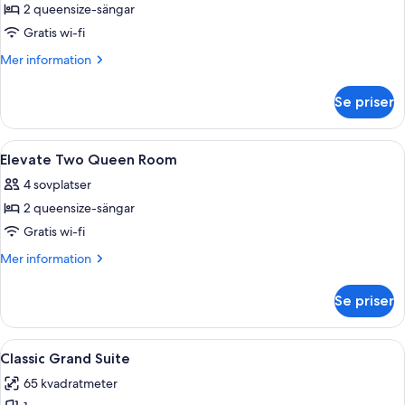
2 queensize-sängar
för
Select
Gratis wi-fi
Two
Mer
Mer information
Queen
information
om
Room
Se priser
Select
Two
Queen
Öppna
Sängtillbehör av högsta kvalitet, skr
4
Room
Elevate Two Queen Room
alla
4 sovplatser
foton
2 queensize-sängar
för
Elevate
Gratis wi-fi
Two
Mer
Mer information
Queen
information
om
Room
Se priser
Elevate
Two
Queen
Öppna
En snyggt bäddad säng med en mörk sä
5
Room
Classic Grand Suite
alla
65 kvadratmeter
foton