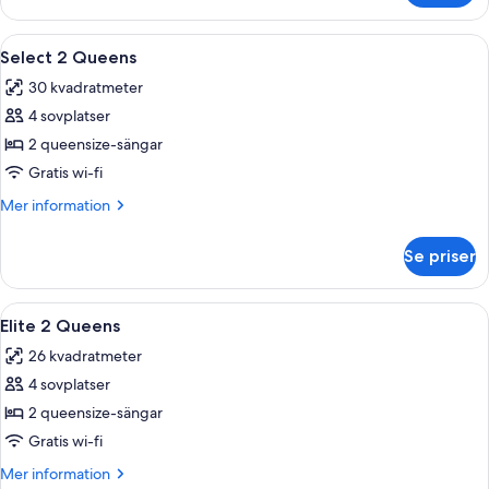
Öppna
Ett hotellrum med två sängar, ett skri
4
Select 2 Queens
alla
30 kvadratmeter
foton
4 sovplatser
för
Select
2 queensize-sängar
2
Gratis wi-fi
Queens
Mer
Mer information
information
om
Se priser
Select
2
Queens
Öppna
Ett hotellrum med två sängar, en tv o
5
Elite 2 Queens
alla
26 kvadratmeter
foton
4 sovplatser
för
Elite
2 queensize-sängar
2
Gratis wi-fi
Queens
Mer
Mer information