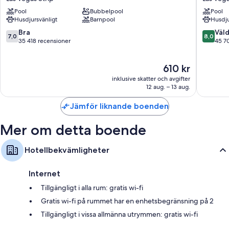
Om rummen
Hotel,
&
Pool
Bubbelpool
Pool
Casino
Casino
Samtliga 2427 rum hos The STRAT Hotel, Casino & Tower har förmåner
Husdjursvänligt
Barnpool
Husdju
&
Las
som sängtillbehör av högsta kvalitet och luftkonditionering, samt
Theme
Vegas
7.0
8.0
Bra
Väld
ytterligare bekvämligheter såsom gratis wi-fi I recensionerna från gäster
7,0
8,0
Park
Strip
av
av
35 418 recensioner
45 7
får de rena och bekväma rummen på boendet positiv kritik.
Las
10,
10,
Vegas
Dessutom hittar du följande bekvämligheter i samtliga rum:
Bra,
Väldigt
Priset
610 kr
Strip
35 418 recensioner
bra,
Återvinning och LED-lampor
är
45 703 
inklusive skatter och avgifter
610 kr
12 aug. – 13 aug.
Miljövänliga toalettartiklar och hårtorkar
Plasma-tv med kabelkanaler
Jämför liknande boenden
Uppvärmning, städning och skrivbord
Mer om detta boende
Hotellbekvämligheter
Internet
Tillgängligt i alla rum: gratis wi-fi
Gratis wi-fi på rummet har en enhetsbegränsning på 2
Tillgängligt i vissa allmänna utrymmen: gratis wi-fi