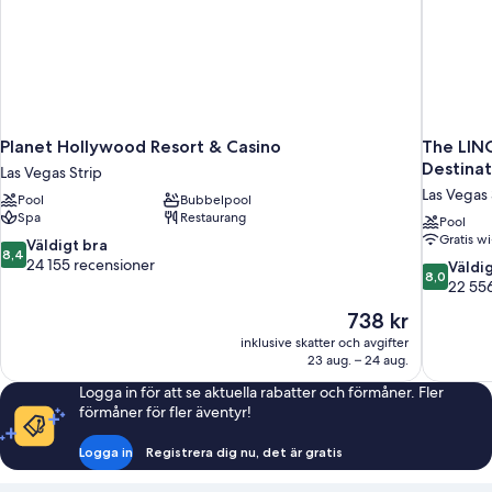
Planet Hollywood Resort & Casino
The LIN
Destinat
Las Vegas Strip
Las Vegas 
Pool
Bubbelpool
Spa
Restaurang
Pool
Gratis wi
8.4
Väldigt bra
8,4
av
24 155 recensioner
8.0
Väldi
8,0
10,
av
22 556
Väldigt
10,
Priset
738 kr
bra,
Väldigt
är
24 155 recensioner
inklusive skatter och avgifter
bra,
738 kr
23 aug. – 24 aug.
22 556 re
Logga in för att se aktuella rabatter och förmåner. Fler
förmåner för fler äventyr!
Logga in
Registrera dig nu, det är gratis