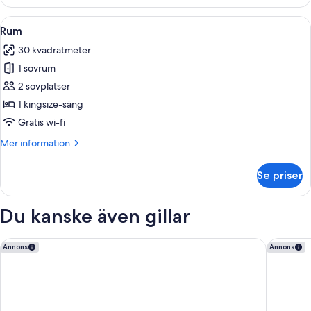
-
1
Öppna
Rum | Sängtillbehör av högsta kvalite
5
kingsize-
Rum
alla
säng
30 kvadratmeter
(Newly
foton
Renovated)
1 sovrum
för
Rum
2 sovplatser
1 kingsize-säng
Gratis wi-fi
Mer
Mer information
information
om
Se priser
Rum
Du kanske även gillar
Planet Hollywood Resort & Casino
The LINQ
Annons
Annons