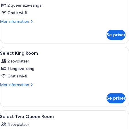
Rum
2 queensize-sängar
-
Gratis wi-fi
2
Mer
Mer information
queensize-
information
sängar
om
Se priser
Rum
-
2
Öppna
Ett hotellrum med en säng, ett skrivbor
3
queensize-
Select King Room
alla
sängar
2 sovplatser
foton
1 kingsize-säng
för
Select
Gratis wi-fi
King
Mer
Mer information
Room
information
om
Se priser
Select
King
Room
Öppna
Ett hotellrum med en säng, ett skrivbo
3
Select Two Queen Room
alla
4 sovplatser
foton