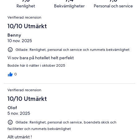
24885
i
av
Renlighet
Bekvämligheter
Personal och service
recensioner
betyg.
24885
Recensioner
2767
Verifierad recension
recensioner
av
10/10 Utmärkt
24885
recensioner
Benny
10 nov. 2025
Gillade: Renlighet, personal och service och rummets bekvämlighet
Vi sov bara på hotellet helt perfekt
Bodde här 6 nätter i oktober 2025
0
Verifierad recension
10/10 Utmärkt
Olof
5 nov. 2025
Gillade: Renlighet, personal och service, boendets skick och
faciliteter och rummets bekvämlighet
Allt utmärkt !