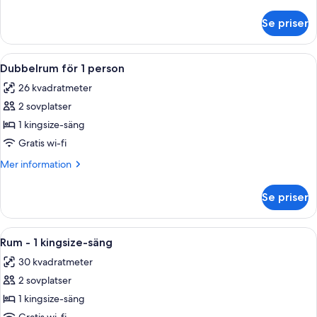
information
om
Se priser
Elite
2
Queens
Öppna
Ett hotellrum med en stor säng, ett sk
4
Dubbelrum för 1 person
alla
26 kvadratmeter
foton
2 sovplatser
för
Dubbelrum
1 kingsize-säng
för
Gratis wi-fi
1
Mer
Mer information
person
information
om
Se priser
Dubbelrum
för
1
Öppna
Ett hotellrum med en säng, ett skrivbor
4
person
Rum - 1 kingsize-säng
alla
30 kvadratmeter
foton
2 sovplatser
för
Rum
1 kingsize-säng
-