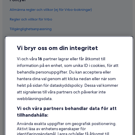
Allmänna regler och villkor (ej för Vrbo-bokningar)
Regler och villkor för Vrbo
Tillgänglighetsanpassning
Sekretess
Vi bryr oss om din integritet
Cookies
Användarvillkor
Vi och våra
16
partner lagrar eller får åtkomst till
information på en enhet, som unika ID i cookies, för att
Juridisk information/Kontakta oss
behandla personuppgifter. Du kan acceptera eller
Riktlinjer för innehåll och anmäla innehåll
hantera dina val genom att klicka nedan eller när som
helst på sidan för dataskyddspolicy. Dessa val kommer
Hjälp
att signaleras till våra partners och påverkar inte
webbläsningsdata.
Kontakta oss
Vi och våra partners behandlar data för att
Avboka eller ändra din bokning
tillhandahålla:
Återbetalningsprocess och tidslinjer
Använda exakta uppgifter om geografisk positionering.
Aktivt läsa av enhetens egenskaper för
Boka ett flyg med flygbolagskredit
identifieringsändamål. Lagra och/eller få åtkomst till