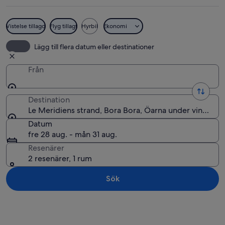
Vistelse tillagd
Flyg tillagt
Hyrbil
Ekonomi
Lyxiga bungalows som står på pålar öv
Lägg till flera datum eller destinationer
Från
Destination
Le Meridiens strand, Bora Bora, Öarna under vinden, 
Datum
fre 28 aug. - mån 31 aug.
Resenärer
2 resenärer, 1 rum
Sök
Utforska karta