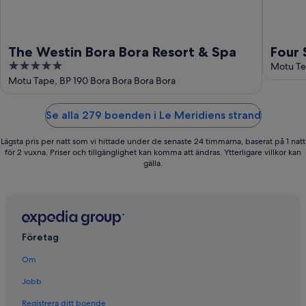
The Westin Bora Bora Resort & Spa
Four 
5
Motu Te
out
Motu Tape, BP 190 Bora Bora Bora Bora
of
5
Se alla 279 boenden i Le Meridiens strand
Lägsta pris per natt som vi hittade under de senaste 24 timmarna, baserat på 1 natt
för 2 vuxna. Priser och tillgänglighet kan komma att ändras. Ytterligare villkor kan
gälla.
Företag
Om
Jobb
Registrera ditt boende