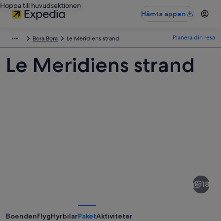
Hoppa till huvudsektionen
Hämta appen
Planera din resa
Bora Bora
Le Meridiens strand
Le Meridiens strand
Bilder
av
Le
18
Meridiens
strand
Boenden
Flyg
Hyrbilar
Paket
Aktiviteter