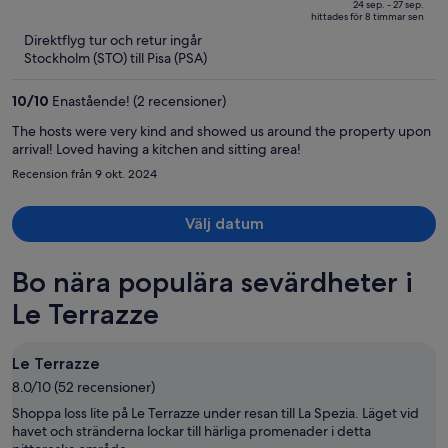
och
of
24 sep. - 27 sep.
hittades för 8 timmar sen
är
5
Direktflyg tur och retur ingår
nu
Stockholm (STO) till Pisa (PSA)
5 812 kr
per
10
/
10
Enastående! (2 recensioner)
person
The hosts were very kind and showed us around the property upon
arrival! Loved having a kitchen and sitting area!
Recension från 9 okt. 2024
Välj datum
Bo nära populära sevärdheter i
Le Terrazze
Le Terrazze
8.0/10 (52 recensioner)
Shoppa loss lite på Le Terrazze under resan till La Spezia. Läget vid
havet och stränderna lockar till härliga promenader i detta