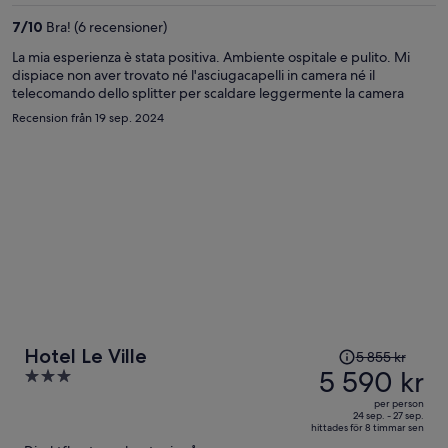
per
7
/
10
Bra! (6 recensioner)
person
La mia esperienza è stata positiva. Ambiente ospitale e pulito. Mi
dispiace non aver trovato né l'asciugacapelli in camera né il
telecomando dello splitter per scaldare leggermente la camera
Recension från 19 sep. 2024
Priset
Hotel Le Ville
5 855 kr
var
5 590 kr
3
5 855 kr
out
per person
och
of
24 sep. - 27 sep.
hittades för 8 timmar sen
är
5