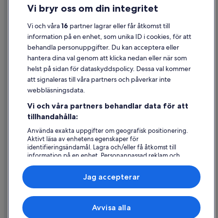
Vi bryr oss om din integritet
Cookies
Användarvillkor
Vi och våra
16
partner lagrar eller får åtkomst till
information på en enhet, som unika ID i cookies, för att
Juridisk information/Kontakta oss
behandla personuppgifter. Du kan acceptera eller
Riktlinjer för innehåll och anmäla innehåll
hantera dina val genom att klicka nedan eller när som
helst på sidan för dataskyddspolicy. Dessa val kommer
Hjälp
att signaleras till våra partners och påverkar inte
webbläsningsdata.
Kontakta oss
Vi och våra partners behandlar data för att
Avboka eller ändra din bokning
tillhandahålla:
Återbetalningsprocess och tidslinjer
Använda exakta uppgifter om geografisk positionering.
Aktivt läsa av enhetens egenskaper för
Boka ett flyg med flygbolagskredit
identifieringsändamål. Lagra och/eller få åtkomst till
information på en enhet. Personanpassad reklam och
Internationella resedokument
innehåll, reklam- och innehållsmätning, forskning
angående målgrupp och tjänsteutveckling.
Jag accepterar
Lista över partner (leverantörer)
Expedia, Inc ansvarar inte för innehållet på externa webbsidor.
Avvisa alla
© 2026 Expedia, Inc., ett företag i Expedia Group. Med ensamrätt.