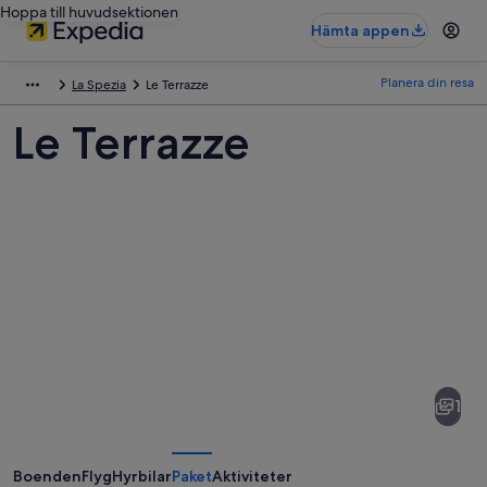
Hoppa till huvudsektionen
Hämta appen
Planera din resa
La Spezia
Le Terrazze
Le Terrazze
Bilder
av
Le
1
Terrazze
Boenden
Flyg
Hyrbilar
Paket
Aktiviteter