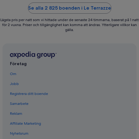
5
5
Se alla 2 825 boenden i Le Terrazze
Lägsta pris per natt som vi hittade under de senaste 24 timmarna, baserat på 1 natt
för 2 vuxna. Priser och tillgänglighet kan komma att ändras. Ytterligare villkor kan
gälla.
Företag
Om
Jobb
Registrera ditt boende
Samarbete
Reklam
Affiliate Marketing
Nyhetsrum