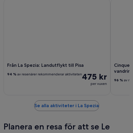
Från La Spezia: Landutflykt till Pisa
Cinque Ter
Från La Spezia: Landutflykt till Pisa
Cinque T
vandring 
475 kr
94 %
av resenärer rekommenderar aktiviteten
96 %
av re
per vuxen
Se alla aktiviteter i La Spezia
Planera en resa för att se Le