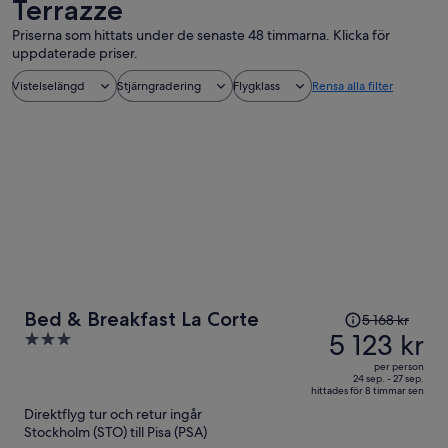
Terrazze
Priserna som hittats under de senaste 48 timmarna. Klicka för
uppdaterade priser.
Vistelselängd
Stjärngradering
Flygklass
Rensa alla filter
Priset
Bed & Breakfast La Corte
5 168 kr
var
5 123 kr
3
5 168 kr
out
per person
och
of
24 sep. - 27 sep.
hittades för 8 timmar sen
är
5
Direktflyg tur och retur ingår
nu
Stockholm (STO) till Pisa (PSA)
5 123 kr