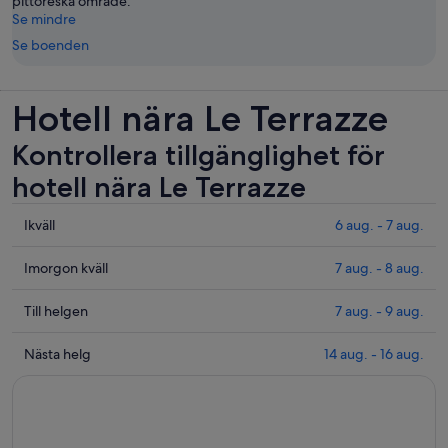
pittoreska område.
Se mindre
Se boenden
Hotell nära Le Terrazze
Kontrollera tillgänglighet för
hotell nära Le Terrazze
Se
Ikväll
6 aug. - 7 aug.
priser
nära
Se
Imorgon kväll
7 aug. - 8 aug.
Le
priser
Terrazze
nära
Se
Till helgen
7 aug. - 9 aug.
för
Le
priser
ikväll
Terrazze
nära
Se
Nästa helg
14 aug. - 16 aug.
6
inför
Le
priser
aug.
imorgon
Terrazze
nära
-
kväll
inför
Le
7
7
helgen
Terrazze