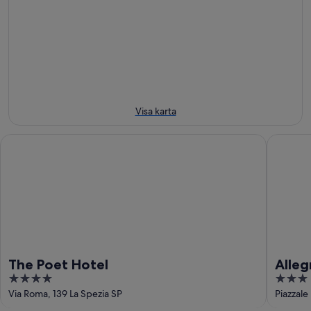
aug.
aug.
7
för
-
aug.
nästa
8
-
helg
aug.
9
14
aug.
aug.
-
16
aug.
Visa karta
The Poet Hotel
AllegroIt
The Poet Hotel
Alleg
4
3
out
out
Via Roma, 139 La Spezia SP
Piazzale
of
of