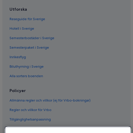
Utforska
Reseguide för Sverige
Hotell i Sverige
Semesterbostäder i Sverige
Semesterpaket i Sverige
Inrikesflyg
Biluthyrning i Sverige
Alla sorters boenden
Policyer
Allmänna regler och villkor (ej för Vrbo-bokningar)
Regler och villkor för Vrbo
Tillgänglighetsanpassning
Sekretess