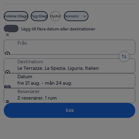
Vistelse tillagd
Flyg tillagt
Hyrbil
Ekonomi
En avslappnad lounge vid stranden med 
Lägg till flera datum eller destinationer
Från
Destination
Le Terrazze, La Spezia, Liguria, Italien
Datum
fre 21 aug. - mån 24 aug.
Resenärer
2 resenärer, 1 rum
Sök
Utforska karta