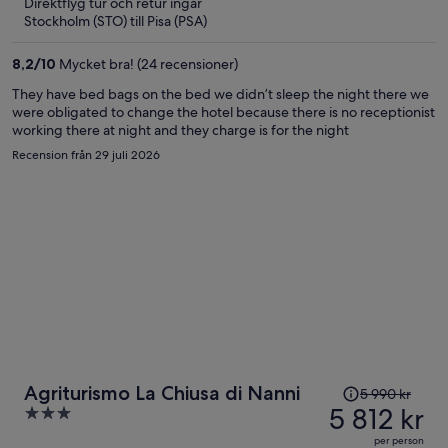
Direktflyg tur och retur ingår
nu
Stockholm (STO) till Pisa (PSA)
5 590 kr
per
8,2
/
10
Mycket bra! (24 recensioner)
person
They have bed bags on the bed we didn’t sleep the night there we
were obligated to change the hotel because there is no receptionist
working there at night and they charge is for the night
Recension från 29 juli 2026
Priset
Agriturismo La Chiusa di Nanni
5 990 kr
var
5 812 kr
3
5 990 kr
out
per person