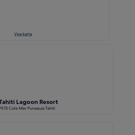
Visa karta
hiti Lagoon Resort
Tahiti Lagoon Resort
PK15 Cote Mer Punaauia Tahiti
lla Vaiava - private infinity pool on the beach