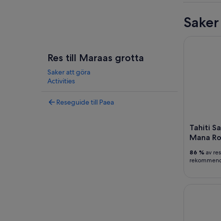
Saker
Tahiti Saf
Res till Maraas grotta
Saker att göra
Activities
Reseguide till Paea
Tahiti S
Mana R
86 %
av re
rekommende
4x4 Safari