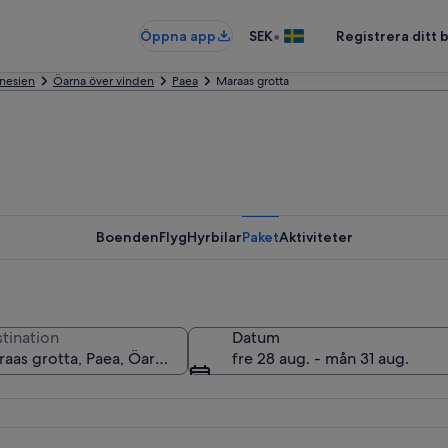
•
Öppna app
SEK
Registrera ditt
ynesien
Öarna över vinden
Paea
Maraas grotta
Boenden
Flyg
Hyrbilar
Paket
Aktiviteter
tination
Datum
fre 28 aug. - mån 31 aug.