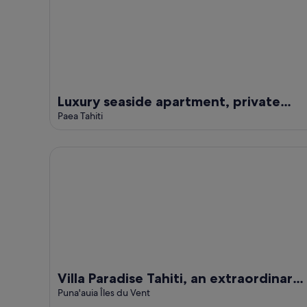
Luxury seaside apartment, private
access to beach and lagoon, pool
Paea Tahiti
Villa Paradise Tahiti, an extraordinary view with a po
Villa Paradise Tahiti, an extraordinary
view with a pool and jacuzzi & free ca
Puna'auia Îles du Vent