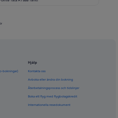
out
of
5
ör
Hjälp
bo-bokningar)
Kontakta oss
Avboka eller ändra din bokning
Återbetalningsprocess och tidslinjer
Boka ett flyg med flygbolagskredit
Internationella resedokument