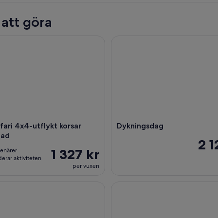
 att göra
ari 4x4-utflykt korsar Mana Road
Dykningsdag
afari 4x4-utflykt korsar
Dykningsdag
oad
2 1
1 327 kr
senärer
rar aktiviteten
per vuxen
 HEREAKIMANU-utflykt i HJÄRTAT av Tahiti
Halvdagstur till Tahiti Circle Is