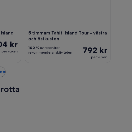
 Island
5 timmars Tahiti Island Tour - västra
och östkusten
04 kr
792 kr
100 %
av resenärer
per vuxen
rekommenderar aktiviteten
per vuxen
aea
rotta