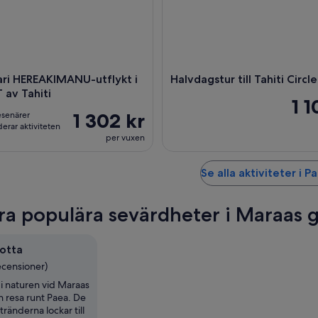
ari HEREAKIMANU-utflykt i
Halvdagstur till Tahiti Circle
 av Tahiti
1 1
1 302 kr
esenärer
rar aktiviteten
per vuxen
Se alla aktiviteter i P
ra populära sevärdheter i Maraas g
otta
ecensioner)
i naturen vid Maraas
n resa runt Paea. De
tränderna lockar till