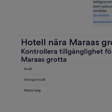
härliga pro
även njuta a
området.
Se mindre
Se boende
Hotell nära Maraas gr
Kontrollera tillgänglighet fö
Maraas grotta
Se
Ikväll
priser
nära
Se
Imorgon kväll
Maraas
priser
grotta
nära
Se
Nästa helg
för
Maraas
priser
ikväll
grotta
nära
8
inför
Maraas
aug.
imorgon
grotta