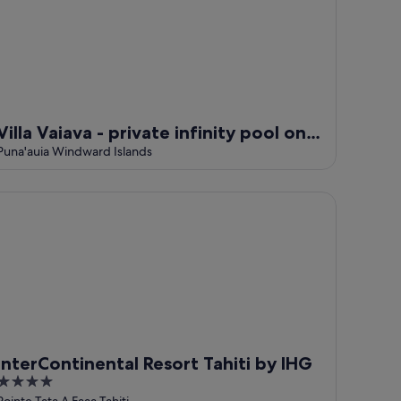
Villa Vaiava - private infinity pool on
the beach
Puna'auia Windward Islands
terContinental Resort Tahiti by IHG
InterContinental Resort Tahiti by IHG
4
Pointe Tata A Faaa Tahiti