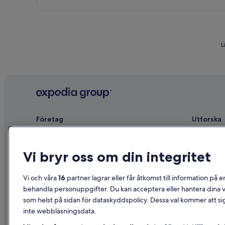
L
Företag
Utforska
Om
Reseguide f
Jobb
Hotell i Sve
Vi bryr oss om din integritet
Registrera ditt boende
Semesterbos
Vi och våra
16
partner lagrar eller får åtkomst till information på e
Samarbete
Semesterpak
behandla personuppgifter. Du kan acceptera eller hantera dina va
som helst på sidan för dataskyddspolicy. Dessa val kommer att sig
Reklam
Inrikesflyg
inte webbläsningsdata.
Affiliate Marketing
Biluthyrning