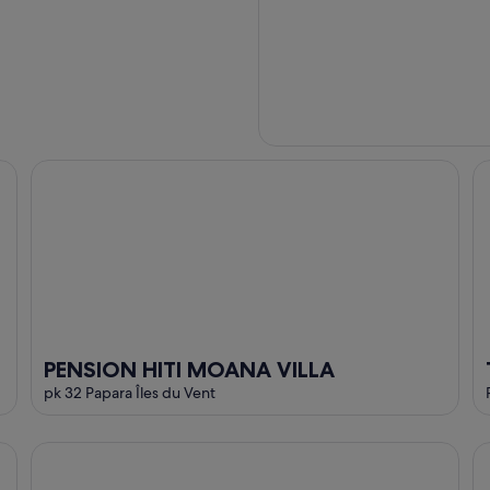
PENSION HITI MOANA VILLA
Ta
PENSION HITI MOANA VILLA
pk 32 Papara Îles du Vent
and lagoon, pool
Pension Te Miti - Hostel
Vi