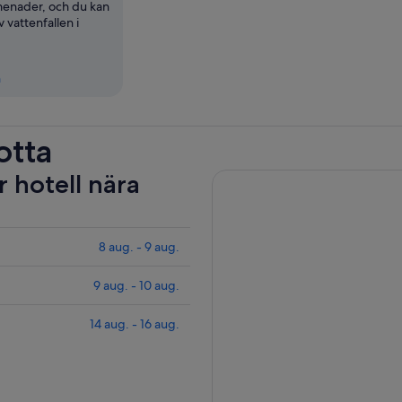
menader, och du kan
v vattenfallen i
n
otta
r hotell nära
8 aug. - 9 aug.
9 aug. - 10 aug.
14 aug. - 16 aug.