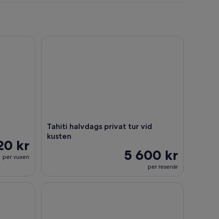
Tahiti halvdags privat tur vid kusten
Tahiti halvdags privat tur vid
kusten
20 kr
5 600 kr
per vuxen
per resenär
land
5 timmars Tahiti Island Tour - västra och östkusten