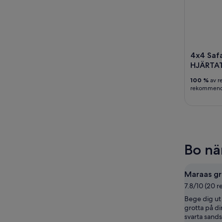
4x4 Saf
HJÄRTAT
100 %
av r
rekommende
Bo nä
Maraas gr
7.8/10 (20 r
Bege dig ut 
grotta på di
svarta sands