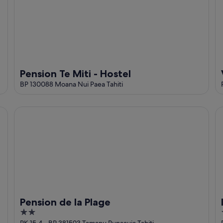
Pension Te Miti - Hostel
BP 130088 Moana Nui Paea Tahiti
ol and jacuzzi & free car
Pension de la Plage
In
Pension de la Plage
2
r
PK 15.4 - BP 381593 Tamanu Punaauia Tahiti