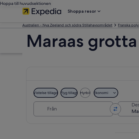
Hoppa till huvudsektionen
Shoppa resor
Australien - Nya Zeeland och södra Stillahavsområdet
Franska pol
Maraas grotta
Vistelse tillagd
Flyg tillagt
Hyrbil
Ekonomi
Från
Des
Utforska karta