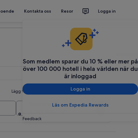
 boende
Kontakta oss
Resor
Logga in
Planera din resa
Som medlem sparar du 10 % eller mer på
över 100 000 hotell i hela världen när du
är inloggad
Logga in
Lägg till flera datum eller destinationer
Resenärer
Läs om Expedia Rewards
Sök
2 resenärer, 1 rum
Feedback