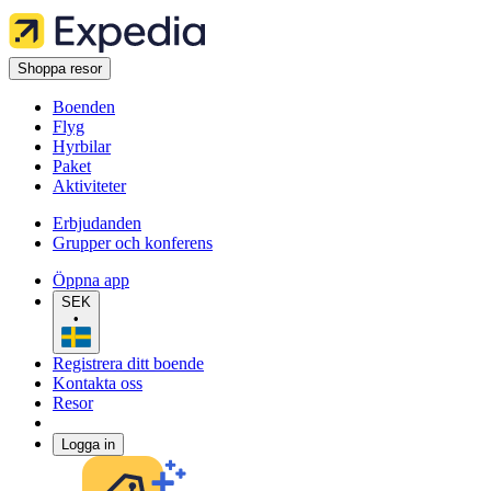
Shoppa resor
Boenden
Flyg
Hyrbilar
Paket
Aktiviteter
Erbjudanden
Grupper och konferens
Öppna app
SEK
•
Registrera ditt boende
Kontakta oss
Resor
Logga in