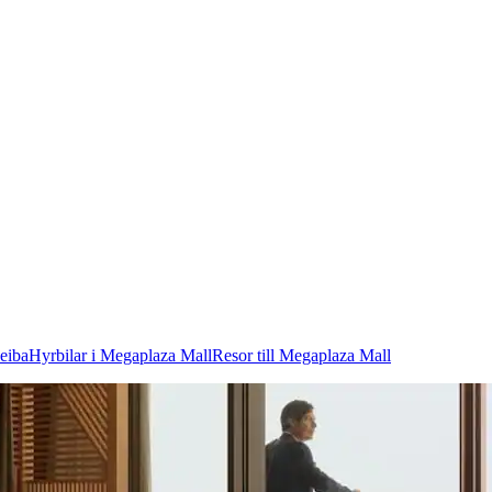
Ceiba
Hyrbilar i Megaplaza Mall
Resor till Megaplaza Mall