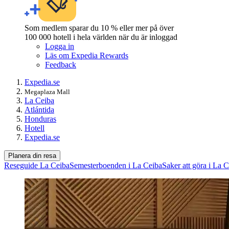
Som medlem sparar du 10 % eller mer på över
100 000 hotell i hela världen när du är inloggad
Logga in
Läs om Expedia Rewards
Feedback
Expedia.se
Megaplaza Mall
La Ceiba
Atlántida
Honduras
Hotell
Expedia.se
Planera din resa
Reseguide La Ceiba
Semesterboenden i La Ceiba
Saker att göra i La 