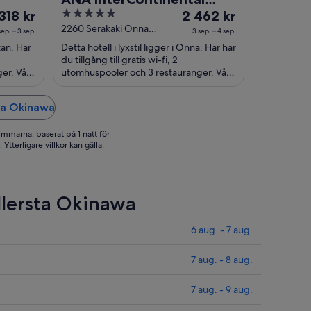
set
5
Priset
318 kr
Manza Beach Resort by
2 462 kr
out
är
2260 Serakaki Onna
IHG
sep. – 3 sep.
3 sep. – 4 sep.
Okinawa
18 kr
of
2 462 kr
itan. Här
Detta hotell i lyxstil ligger i Onna. Här har
r
5
per
du tillgång till gratis wi-fi, 2
tt
natt
ger. Våra
utomhuspooler och 3 restauranger. Våra
gäster brukar tala väl om den
llan
mellan
hjälpsamma ...
3
sta Okinawa
p.
sep.
h
och
immarna, baserat på 1 natt för
4
Ytterligare villkor kan gälla.
p.
sep.
ellersta Okinawa
6 aug. - 7 aug.
7 aug. - 8 aug.
7 aug. - 9 aug.