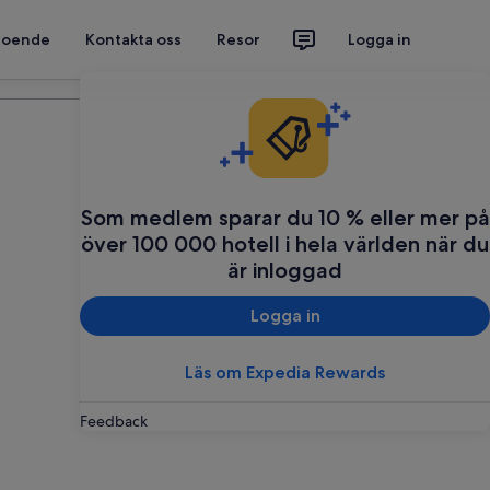
 boende
Kontakta oss
Resor
Logga in
Planera din resa
Som medlem sparar du 10 % eller mer på
över 100 000 hotell i hela världen när du
är inloggad
Logga in
Läs om Expedia Rewards
Feedback