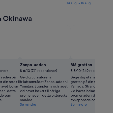
14 aug. - 16 aug.
ta Okinawa
Zanpa-udden
Blå grottan
oner)
8.6/10 (741 recensioner)
8.8/10 (549 recensioner)
 i solen på
Ge dig ut i naturen i
Bege dig ut i naturen vid B
din resa till
friluftsområdet Zanpa-udden i
grottan på din resa runt
havet lockar
Yomitan. Stränderna och läget
Yamada. Stränderna och lä
der i detta
vid havet lockar till härliga
vid havet lockar till härliga
åde som
promenader i detta pittoreska
promenader i detta
na
område.
avslappnade område.
Se mindre
Se mindre