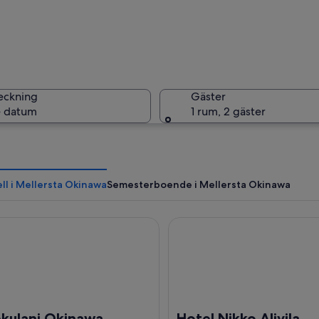
Ett kustl
eckning
Gäster
 datum
1 rum, 2 gäster
En staty 
ll i Mellersta Okinawa
Semesterboende i Mellersta Okinawa
lani Okinawa
Hotel Nikko Alivila
tallklart, turkosfärgat vatten, en sandstrand och markanta klippformationer
ekulani Okinawa
Hotel Nikko Alivila