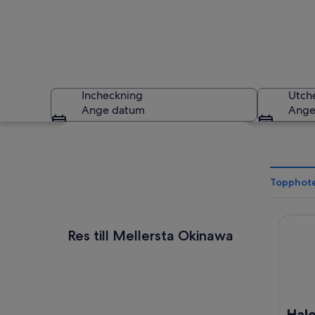
Incheckning
Utch
Ange datum
Ange
Utforska karta
Topphote
Haleku
En strand med kris
Res till Mellersta Okinawa
Hal