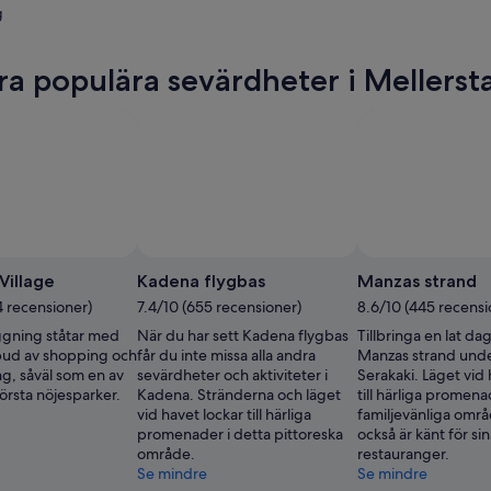
g
a
ra populära sevärdheter i Mellers
a
Village
Kadena flygbas
Manzas strand
4 recensioner)
7.4/10 (655 recensioner)
8.6/10 (445 recensi
gning ståtar med
När du har sett Kadena flygbas
Tillbringa en lat dag
tbud av shopping och
får du inte missa alla andra
Manzas strand under 
g, såväl som en av
sevärdheter och aktiviteter i
Serakaki. Läget vid 
örsta nöjesparker.
Kadena. Stränderna och läget
till härliga promena
vid havet lockar till härliga
familjevänliga omr
promenader i detta pittoreska
också är känt för si
område.
restauranger.
Se mindre
Se mindre