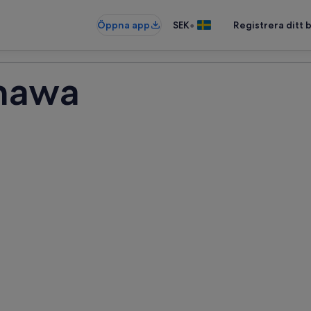
•
Öppna app
SEK
Registrera ditt
inawa