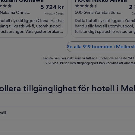
Priset
4.5
Pri
5 724 kr
2 
är
out
är
1 Nakama Onna
600 Gima Yomitan Son
4 sep. – 5 sep.
2 
wa Prefecture
Yomitan Okinawa-ken
5 724 kr
of
2 3
otell i lyxstil ligger i Onna. Här har
Detta hotell i lyxstil ligger i Yom
per
5
pe
lgång till gratis wi-fi, utomhuspool
har du tillgång till utomhuspool,
natt
na
restauranger. Våra gäster brukar
fullständigt spa och 5 restauran
äl om den hjälpsamma personalen
gäster brukar tala väl om den
mellan
me
hjälpsamma ...
4
2
Se alla 919 boenden i Meller
sep.
se
och
oc
Lägsta pris per natt som vi hittade under de senaste 24 t
5
3
2 vuxna. Priser och tillgänglighet kan komma att ändras. 
sep.
se
llera tillgänglighet för hotell i M
väll
a
a