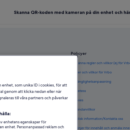
Skanna QR-koden med kameran på din enhet och hä
Policyer
ör Sverige
Allmänna regler och villkor (ej för Vr
rige
Regler och villkor för Vrbo
täder i Sverige
Tillgänglighetsanpassning
n enhet, som unika ID i cookies, för att
et i Sverige
Sekretess
l genom att klicka nedan eller när
naleras till våra partners och påverkar
Cookies
 i Sverige
Användarvillkor
ålla:
s boenden
Juridisk information/Kontakta oss
 av enhetens egenskaper för
på en enhet. Personanpassad reklam och
Riktlinjer för innehåll och anmäla inne