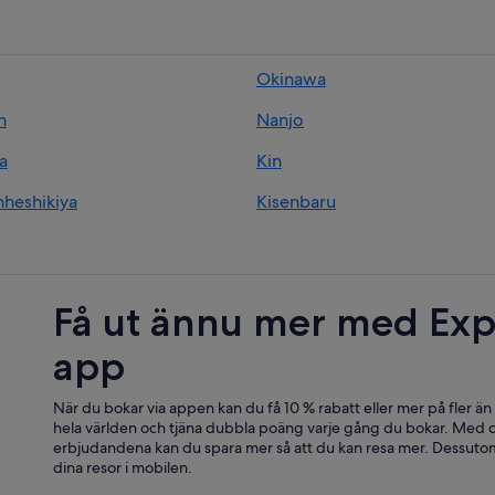
Okinawa
n
Nanjo
a
Kin
nheshikiya
Kisenbaru
Få ut ännu mer med Exp
app
När du bokar via appen kan du få 10 % rabatt eller mer på fler än
hela världen och tjäna dubbla poäng varje gång du bokar. Med d
erbjudandena kan du spara mer så att du kan resa mer. Dessutom
dina resor i mobilen.