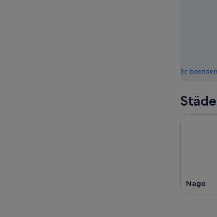
Se boende
Städe
Nago