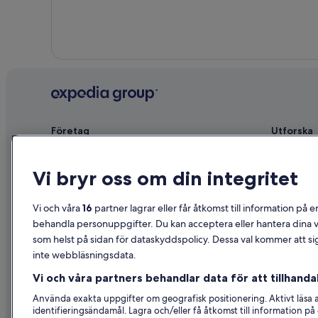
Företag
Utforska
Om
Reseguide f
Vi bryr oss om din integritet
Jobb
Hotell i Sve
Registrera ditt boende
Semesterbos
Vi och våra
16
partner lagrar eller får åtkomst till information på e
Samarbete
Semesterpak
behandla personuppgifter. Du kan acceptera eller hantera dina va
som helst på sidan för dataskyddspolicy. Dessa val kommer att sig
Reklam
Inrikesflyg
inte webbläsningsdata.
Affiliate Marketing
Biluthyrning
Vi och våra partners behandlar data för att tillhandah
Nyhetsrum
Alla sorter
Använda exakta uppgifter om geografisk positionering. Aktivt läsa
identifieringsändamål. Lagra och/eller få åtkomst till information 