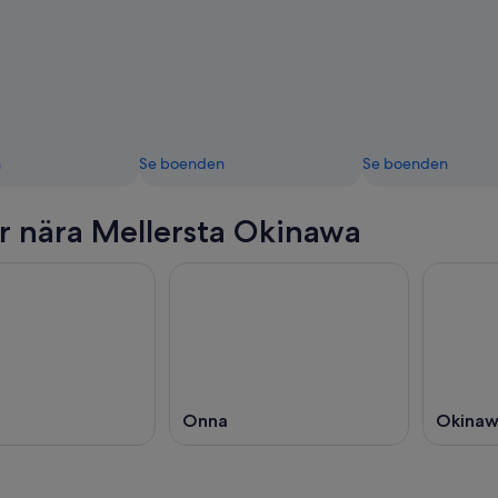
n
Se boenden
Se boenden
r nära Mellersta Okinawa
Onna
Okina