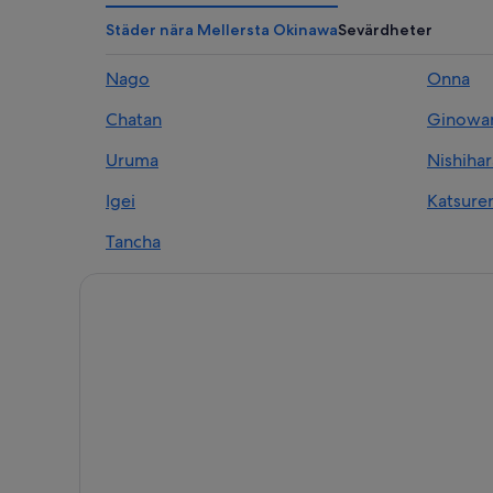
Städer nära Mellersta Okinawa
Sevärdheter
Nago
Onna
Chatan
Ginowa
Uruma
Nishihar
Igei
Katsure
Tancha