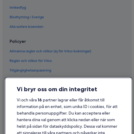
Inrikesflyg
Biluthyrning i Sverige
Alla sorters boenden
Policyer
Allmänna regler och villkor (ej för Vrbo-bokningar)
Regler och villkor för Vrbo
Tillgänglighetsanpassning
Sekretess
Vi bryr oss om din integritet
Cookies
Användarvillkor
Vi och våra
16
partner lagrar eller får åtkomst till
information på en enhet, som unika ID i cookies, för att
Juridisk information/Kontakta oss
behandla personuppgifter. Du kan acceptera eller
Riktlinjer för innehåll och anmäla innehåll
hantera dina val genom att klicka nedan eller när som
helst på sidan för dataskyddspolicy. Dessa val kommer
att signaleras till våra partners och påverkar inte
Hjälp