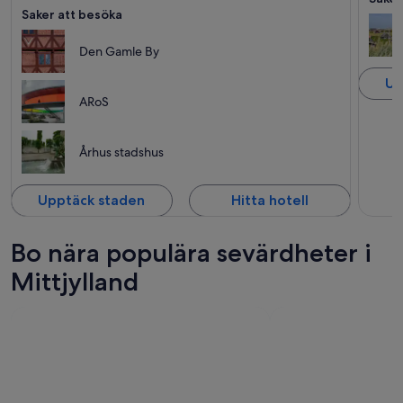
Saker att besöka
Den Gamle By
Up
ARoS
Århus stadshus
Upptäck staden
Hitta hotell
Bo nära populära sevärdheter i
Mittjylland