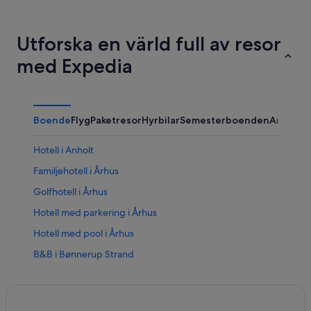
Utforska en värld full av resor
med Expedia
Boende
Flyg
Paketresor
Hyrbilar
Semesterboenden
Annat
Hotell i Anholt
Familjehotell i Århus
Golfhotell i Århus
Hotell med parkering i Århus
Hotell med pool i Århus
B&B i Bønnerup Strand
Hotell i Fur
4-Stjärniga hotell i Ikast