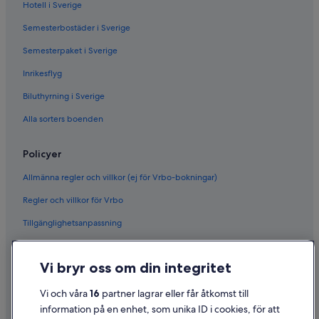
Hotell i Sverige
Semesterbostäder i Sverige
Semesterpaket i Sverige
Inrikesflyg
Biluthyrning i Sverige
Alla sorters boenden
Policyer
Allmänna regler och villkor (ej för Vrbo-bokningar)
Regler och villkor för Vrbo
Tillgänglighetsanpassning
Sekretess
Vi bryr oss om din integritet
Cookies
Användarvillkor
Vi och våra
16
partner lagrar eller får åtkomst till
information på en enhet, som unika ID i cookies, för att
Juridisk information/Kontakta oss