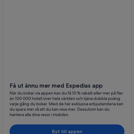
4-Stjärniga hotell i Skive
Hotell på Best Western i Holstebro
Hotell på Independent i Ikast
Scandic Hotels i Ikast
Hotell i Kolind
Stugor i Kysing
B&B i Lyngby
Hotell i Mejeriby
Danske Hoteller i Ronde
3-Stjärniga hotell i Allingåbro
Få ut ännu mer med Expedias app
3-Stjärniga hotell i Ry
När du bokar via appen kan du få 10 % rabatt eller mer på fler
än 100 000 hotell över hela världen och tjäna dubbla poäng
B&B i Vildbjerg
varje gång du bokar. Med de här exklusiva erbjudandena kan
du spara mer så att du kan resa mer. Dessutom kan du
hantera alla dina resor i mobilen.
Byt till appen