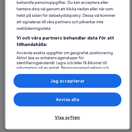
behandla personuppgifter. Du kan acceptera eller
Riktlinjer för innehåll och anmäla innehåll
hantera dina val genom att klicka nedan eller när som
helst på sidan för dataskyddspolicy. Dessa val kommer
att signaleras till våra partners och påverkar inte
Hjälp
webbläsningsdata.
Kontakta oss
Vi och våra partners behandlar data för att
Avboka eller ändra din bokning
tillhandahålla:
Återbetalningsprocess och tidslinjer
Använda exakta uppgifter om geografisk positionering.
Aktivt läsa av enhetens egenskaper för
Boka ett flyg med flygbolagskredit
identifieringsändamål. Lagra och/eller få åtkomst till
information på en enhet. Personanpassad reklam och
Internationella resedokument
innehåll, reklam- och innehållsmätning, forskning
angående målgrupp och tjänsteutveckling.
Jag accepterar
Lista över partner (leverantörer)
Expedia, Inc ansvarar inte för innehållet på externa webbsidor.
Avvisa alla
© 2026 Expedia, Inc., ett företag i Expedia Group. Med ensamrätt.
Expedia och Expedias logotyp är varumärken eller registrerade
varumärken som tillhör Expedia, Inc.
Visa syften