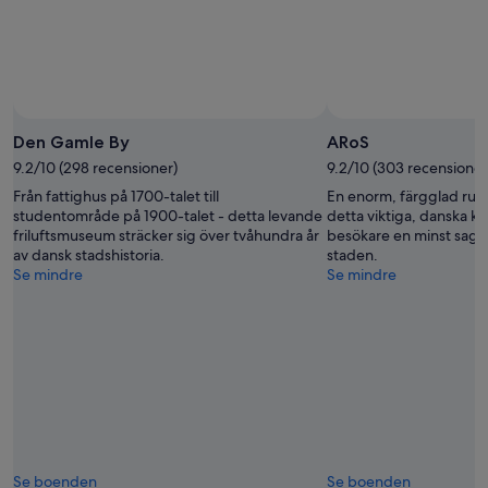
Den Gamle By
ARoS
9.2/10 (298 recensioner)
9.2/10 (303 recensioner
Från fattighus på 1700-talet till
En enorm, färgglad run
studentområde på 1900-talet - detta levande
detta viktiga, danska 
friluftsmuseum sträcker sig över tvåhundra år
besökare en minst sagt 
av dansk stadshistoria.
staden.
Se mindre
Se mindre
Se boenden
Se boenden