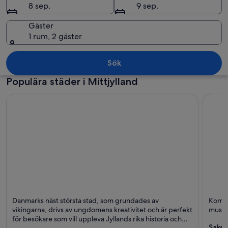
8 sep.
9 sep.
Gäster
1 rum, 2 gäster
Ett offentligt torg med en fontän, b
Sök
Populära städer i Mittjylland
Århus
Ringko
Danmarks näst största stad, som grundades av
Kom i
Museer, Levande
Trevli
vikingarna, drivs av ungdomens kreativitet och är perfekt
musee
musik och Teatrar
för besökare som vill uppleva Jyllands rika historia och
Saker
kultur.