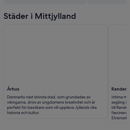
Städer i Mittjylland
Århus
Randers
Danmarks näst största stad, som grundades av
Intima möt
vikingarna, drivs av ungdomens kreativitet och är
segling i f
perfekt för besökare som vill uppleva Jyllands rika
till Rande
historia och kultur.
fascinera
Elvisnostal