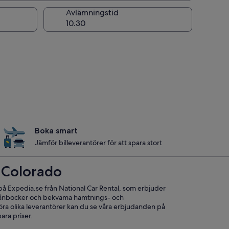
ng
Avlämningstid
Boka smart
Jämför billeverantörer för att spara stort
i Colorado
på Expedia.se från National Car Rental, som erbjuder
a plånböcker och bekväma hämtnings- och
öra olika leverantörer kan du se våra erbjudanden på
bara priser.