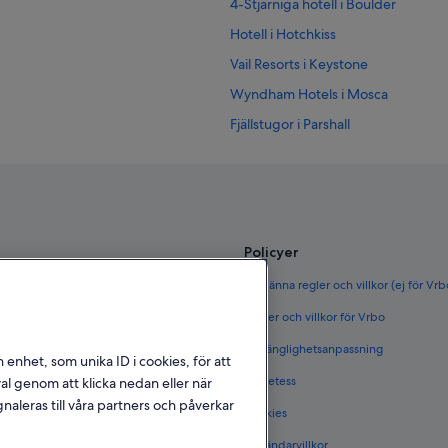
4-Stjärniga hotell i Boulder
Hotell i Hotchkiss
Vail Resorts i Keystone
Wyndham Hotels i Mosca
Fjällstugor i Parshall
Privata semesterbostäder i South F
3-Stjärniga hotell i Ouray
Kasinohotell i Victor
Hotell i Victor
Policyer
ör Sverige
Allmänna regler och villkor (ej för Vr
rige
Regler och villkor för Vrbo
täder i Sverige
Tillgänglighetsanpassning
n enhet, som unika ID i cookies, för att
et i Sverige
Sekretess
l genom att klicka nedan eller när
naleras till våra partners och påverkar
Cookies
 i Sverige
Användarvillkor