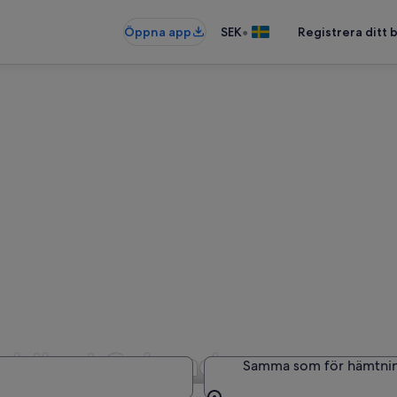
•
Öppna app
SEK
Registrera ditt
rbilar i Colorado
Samma som för hämtni