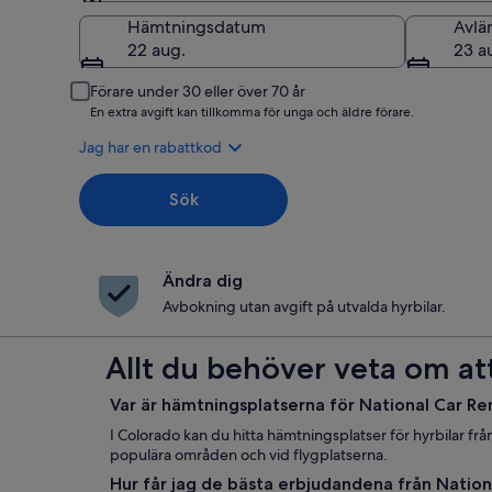
Hämtning
Hämtningsdatum
Avlä
22 aug.
23 a
Förare under 30 eller över 70 år
En extra avgift kan tillkomma för unga och äldre förare.
Jag har en rabattkod
Sök
Ändra dig
Avbokning utan avgift på utvalda hyrbilar.
Allt du behöver veta om att
Var är hämtningsplatserna för National Car Re
I Colorado kan du hitta hämtningsplatser för hyrbilar från
populära områden och vid flygplatserna.
Hur får jag de bästa erbjudandena från Nation