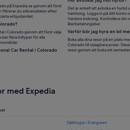
Hur avbokar jag min hyrbil?
orado på Expedia.se genom att först
Det är enkelt att avboka en hyrbil 
filtrerar du sökresultaten efter
hämtning. Logga in på ditt konto o
t bästa erbjudandet.
Hantera bokning. Kontrollera din r
Colorado?
återbetalningsbar.
Varför bör jag hyra en bil m
al i Colorado genom att först välja
sar flera biltyper för alla
Boka alla dina resor på en plats med
onomibilar.
Colorado till oslagbara priser. Des
ional Car Rental i Colorado
resor genom att boka ett semester
sor med Expedia
nat
Fjällstugor i Evergreen