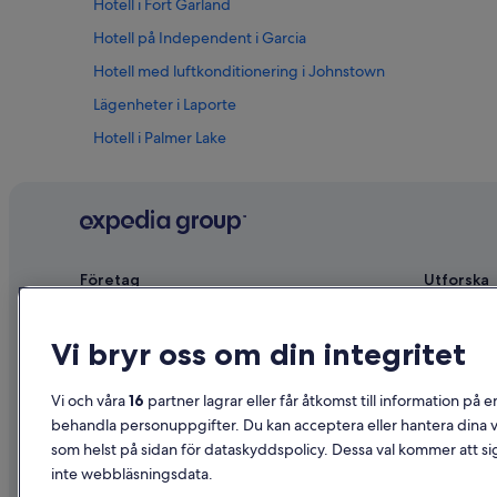
Hotell i Fort Garland
Hotell på Independent i Garcia
Hotell med luftkonditionering i Johnstown
Lägenheter i Laporte
Hotell i Palmer Lake
Hotell på La Quinta Inn & Suites i Pueblo
3-Stjärniga hotell i Drake
3-Stjärniga hotell i Silverthorne
Lyxhotell i Victor
Företag
Utforska
Om
Reseguide f
Vi bryr oss om din integritet
Jobb
Hotell i Sve
Registrera ditt boende
Semesterbos
Vi och våra
16
partner lagrar eller får åtkomst till information på e
Samarbete
Semesterpak
behandla personuppgifter. Du kan acceptera eller hantera dina va
som helst på sidan för dataskyddspolicy. Dessa val kommer att sig
Reklam
Inrikesflyg
inte webbläsningsdata.
Affiliate Marketing
Biluthyrning