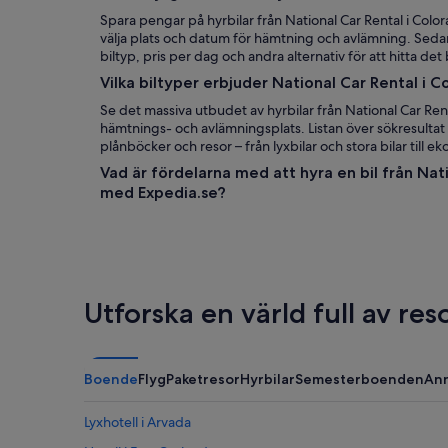
Spara pengar på hyrbilar från National Car Rental i Col
välja plats och datum för hämtning och avlämning. Sedan 
biltyp, pris per dag och andra alternativ för att hitta de
Vilka biltyper erbjuder National Car Rental i 
Se det massiva utbudet av hyrbilar från National Car Rent
hämtnings- och avlämningsplats. Listan över sökresultat vi
plånböcker och resor – från lyxbilar och stora bilar till ek
Vad är fördelarna med att hyra en bil från Nat
med Expedia.se?
Utforska en värld full av re
Boende
Flyg
Paketresor
Hyrbilar
Semesterboenden
An
Lyxhotell i Arvada