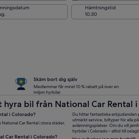
Samma som för hämtni
mningsdatum
Hämtningstid
ug.
Skäm bort dig själv
Medlemmar får minst 10 % rabatt på över en
miljon hyrbilar.
 hyra bil från National Car Rental 
ntal i Colorado?
Du hittar fantastiska erbjudanden 
utmärkt service, biltyper för all
 National Car Rental i stora städer,
avlämningsplatser. Om du vill jämf
hyrbilar i Colorado – alltid till oslag
al Car Rental i Colorado?