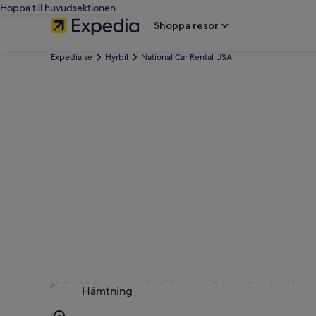
Hoppa till huvudsektionen
Shoppa resor
Expedia.se
Hyrbil
National Car Rental USA
National Car Rental-hy
Hämtning