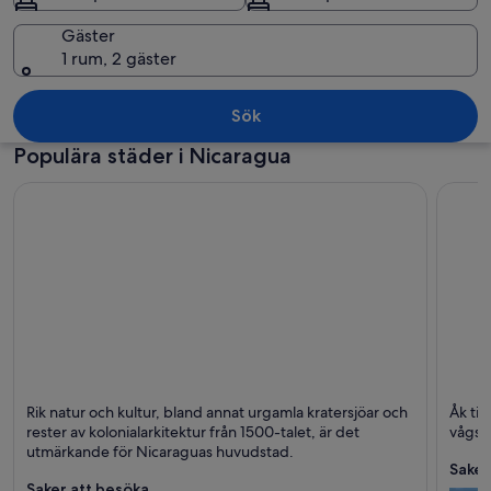
Gäster
1 rum, 2 gäster
En strand med två gula solstolar, kristal
Sök
Populära städer i Nicaragua
Managua (med
San Ju
Rik natur och kultur, bland annat urgamla kratersjöar och
Åk til
omnejd)
Turer, Vulkan och
Stränd
rester av kolonialarkitektur från 1500-talet, är det
vågsur
Underhållning
Avkopp
utmärkande för Nicaraguas huvudstad.
Barer
Saker
Saker att besöka