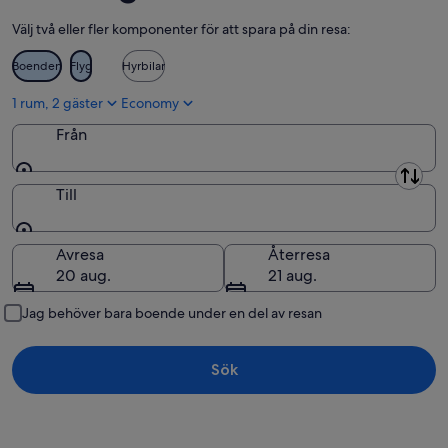
Madriz
Välj två eller fler komponenter för att spara på din resa:
Managua, department
Boenden
Flyg
Hyrbilar
Masaya, department
1 rum, 2 gäster
Economy
Matagalpa (departement)
Från
Región Autónoma de la Costa Caribe Norte
Från
Nueva Segovia
Till
Rio San Juan
Till
Avresa
Återresa
Rivas (departement)
20 aug.
21 aug.
Región Autónoma del Atlántico Sur
Jag behöver bara boende under en del av resan
Sök