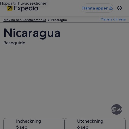
Hoppa till huvudsektionen
Hämta appen
Planera din resa
Mexiko och Centralamerika
Nicaragua
Nicaragua
Reseguide
Bilder
av
Nicaragua
50
Incheckning
Utcheckning
5 sep.
6 sep.