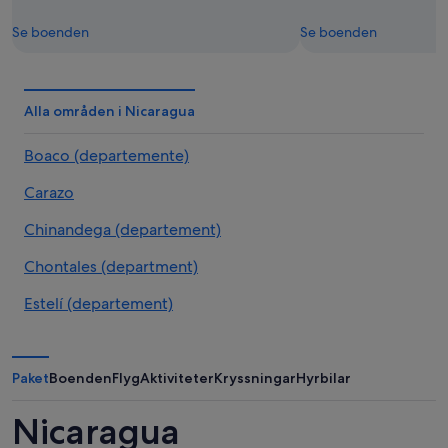
Se boenden
Se boenden
Alla områden i Nicaragua
Boaco (departemente)
Carazo
Chinandega (departement)
Chontales (department)
Estelí (departement)
Granada, department
Jinotega (departemente)
Paket
Boenden
Flyg
Aktiviteter
Kryssningar
Hyrbilar
Departamento de León
Nicaragua