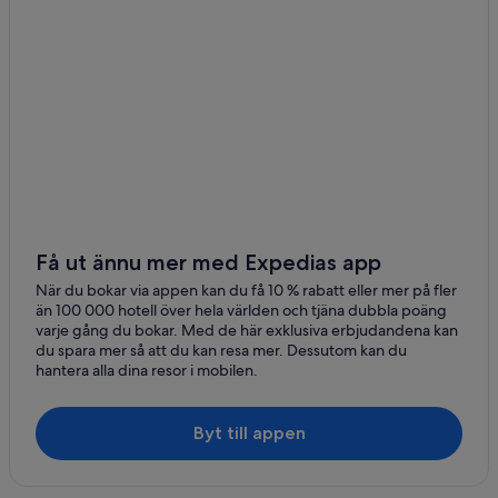
Vandrarhem i San Juan del Sur
Sportstugor i Tola
Få ut ännu mer med Expedias app
När du bokar via appen kan du få 10 % rabatt eller mer på fler
än 100 000 hotell över hela världen och tjäna dubbla poäng
varje gång du bokar. Med de här exklusiva erbjudandena kan
du spara mer så att du kan resa mer. Dessutom kan du
hantera alla dina resor i mobilen.
Byt till appen