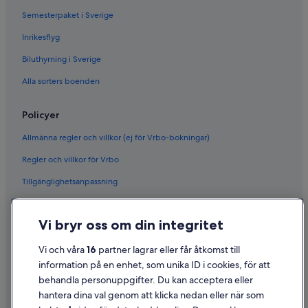
Semesterpaket i Sverige
Inrikesflyg
Biluthyrning i Sverige
Alla sorters boenden
Policyer
Allmänna regler och villkor (ej för Vrbo-bokningar)
Regler och villkor för Vrbo
Tillgänglighetsanpassning
Sekretess
Vi bryr oss om din integritet
Cookies
Användarvillkor
Vi och våra
16
partner lagrar eller får åtkomst till
information på en enhet, som unika ID i cookies, för att
Juridisk information/Kontakta oss
behandla personuppgifter. Du kan acceptera eller
Riktlinjer för innehåll och anmäla innehåll
hantera dina val genom att klicka nedan eller när som