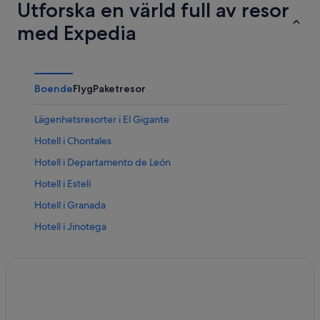
Utforska en värld full av resor
med Expedia
Boende
Flyg
Paketresor
Lägenhetsresorter i El Gigante
Hotell i Chontales
Hotell i Departamento de León
Hotell i Estelí
Hotell i Granada
Hotell i Jinotega
Hotell i Madriz
Hotell i Región Autónoma de la Costa Caribe Norte
Hotell i Región Autónoma del Atlántico Sur
Hotell i Rio San Juan