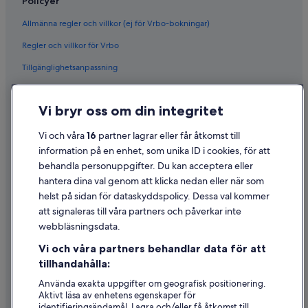
Policyer
Allmänna regler och villkor (ej för Vrbo-bokningar)
Regler och villkor för Vrbo
Tillgänglighetsanpassning
Sekretess
Vi bryr oss om din integritet
Cookies
Användarvillkor
Vi och våra
16
partner lagrar eller får åtkomst till
information på en enhet, som unika ID i cookies, för att
Juridisk information/Kontakta oss
behandla personuppgifter. Du kan acceptera eller
Riktlinjer för innehåll och anmäla innehåll
hantera dina val genom att klicka nedan eller när som
helst på sidan för dataskyddspolicy. Dessa val kommer
Hjälp
att signaleras till våra partners och påverkar inte
webbläsningsdata.
Kontakta oss
Vi och våra partners behandlar data för att
Avboka eller ändra din bokning
tillhandahålla:
Återbetalningsprocess och tidslinjer
Använda exakta uppgifter om geografisk positionering.
Aktivt läsa av enhetens egenskaper för
Boka ett flyg med flygbolagskredit
identifieringsändamål. Lagra och/eller få åtkomst till