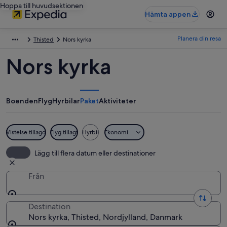
Hoppa till huvudsektionen
Hämta appen
Planera din resa
Thisted
Nors kyrka
Nors kyrka
Boenden
Flyg
Hyrbilar
Paket
Aktiviteter
Vistelse tillagd
Flyg tillagt
Hyrbil
Ekonomi
Lägg till flera datum eller destinationer
Från
Destination
Nors kyrka, Thisted, Nordjylland, Danmark