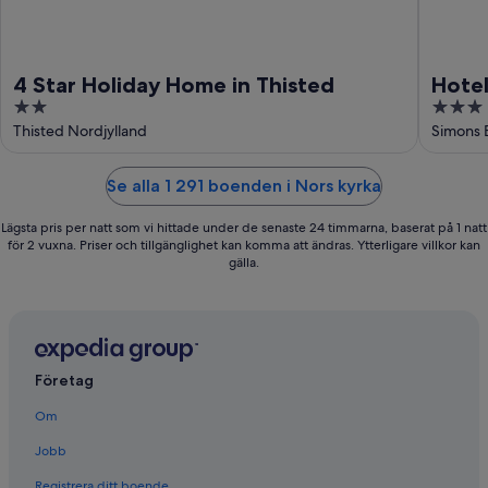
4 Star Holiday Home in Thisted
Hotel
2
3
out
out
Thisted Nordjylland
Simons 
of
of
5
5
Se alla 1 291 boenden i Nors kyrka
Lägsta pris per natt som vi hittade under de senaste 24 timmarna, baserat på 1 natt
för 2 vuxna. Priser och tillgänglighet kan komma att ändras. Ytterligare villkor kan
gälla.
Företag
Om
Jobb
Registrera ditt boende