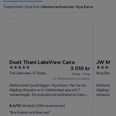
Topphotell i Nya Kairo
Semesterboende i Nya Kairo
Dusit Thani LakeView Cairo
JW Marriott
Dusit Thani LakeView Cairo
JW Marr
5
Priset
5
3 010 kr
out
är
out
The Lakeview, El Tesseen
Ring Road-M
10 aug. – 11 aug.
Street New Cairo
New Cairo
of
3 010 kr
of
inklusive skatter och avgifter
5
per
5
Detta hotell i lyxstil ligger i Nya Kairo. Här har du
Detta hotell 
natt
tillgång till gratis wi-fi, fullständigt spa och 7
tillgång till 
restauranger. De populära sevärdheterna Cairo
mellan
restauranger
Festival ...
hjälpsamma 
10
aug.
8,6
/
10
Utmärkt! (336 recensioner)
och
"Bra frukost och fina rum"