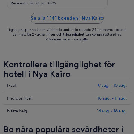
11
Recension från 22 jan. 2026
aug.
Se alla 1 141 boenden i Nya Kairo
Lägsta pris per natt som vi hittade under de senaste 24 timmarna, baserat
på 1 natt för 2 vuxna. Priser och tillgänglighet kan komma att ändras.
Ytterligare villkor kan gälla.
Kontrollera tillgänglighet för
hotell i Nya Kairo
Kolla
Ikväll
9 aug. - 10 aug.
priserna
i
Kolla
Imorgon kväll
10 aug. - 11 aug.
Nya
priserna
Kairo
i
Kolla
Nästa helg
14 aug. - 16 aug.
för
Nya
priserna
ikväll,
Kairo
i
Bo nära populära sevärdheter i
9
för
Nya