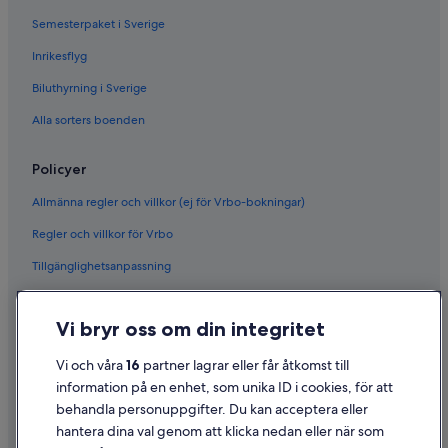
Semesterpaket i Sverige
Inrikesflyg
Biluthyrning i Sverige
Alla sorters boenden
Policyer
Allmänna regler och villkor (ej för Vrbo-bokningar)
Regler och villkor för Vrbo
Tillgänglighetsanpassning
Sekretess
Vi bryr oss om din integritet
Cookies
Användarvillkor
Vi och våra
16
partner lagrar eller får åtkomst till
information på en enhet, som unika ID i cookies, för att
Juridisk information/Kontakta oss
behandla personuppgifter. Du kan acceptera eller
Riktlinjer för innehåll och anmäla innehåll
hantera dina val genom att klicka nedan eller när som