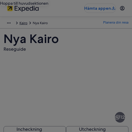
Hoppa till huvudsektionen
Hämta appen
Planera din resa
Kairo
Nya Kairo
Nya Kairo
Reseguide
Bilder
av
Nya
12
Kairo
Incheckning
Utcheckning