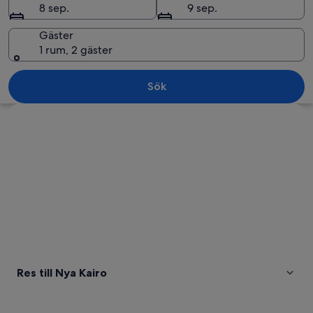
8 sep.
9 sep.
Gäster
1 rum, 2 gäster
En stadsbild med en framträdande mo
Sök
Utforska karta
Res till Nya Kairo