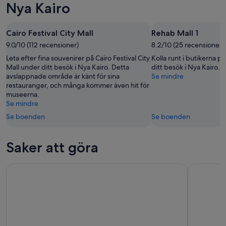
aug.
imorgon
Kairo
Nya Kairo
-
natt,
inför
10
10
nästa
Cairo Festival City Mall
Rehab Mall 1
aug.
aug.
helg,
9.0/10 (112 recensioner)
-
8.2/10 (25 recensioner)
14
11
aug.
Leta efter fina souvenirer på Cairo Festival City
Kolla runt i butikerna p
aug.
-
Mall under ditt besök i Nya Kairo. Detta
ditt besök i Nya Kairo.
avslappnade område är känt för sina
Se mindre
16
restauranger, och många kommer även hit för
aug.
museerna.
Se mindre
Se boenden
Se boenden
Saker att göra
4-timmars privat rundtur till islamiska moskén och koptiska K
Giza Pyram