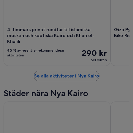
4-timmars privat rundtur till islamiska
Giza Py
moskén och koptiska Kairo och Khan el-
Bike Ride
Khalili
290 kr
90 %
av resenärer rekommenderar
aktiviteten
per vuxen
Se alla aktiviteter i Nya Kairo
Städer nära Nya Kairo