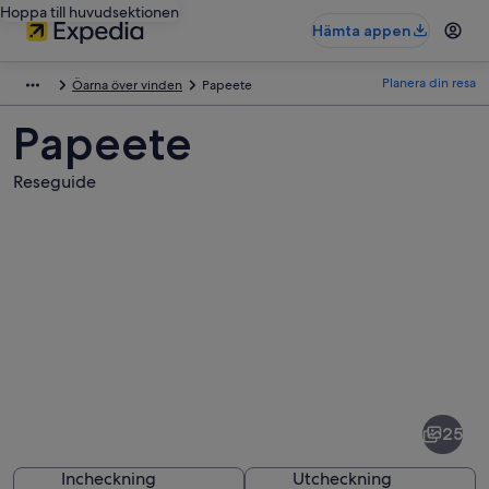
Hoppa till huvudsektionen
Hämta appen
Planera din resa
Öarna över vinden
Papeete
Papeete
Reseguide
Bilder
av
Papeete
25
Incheckning
Utcheckning