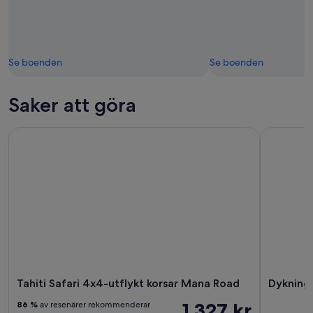
Se boenden
Se boenden
Saker att göra
Tahiti Safari 4x4-utflykt korsar Mana Road
Dykningsd
Tahiti Safari 4x4-utflykt korsar Mana Road
Dykning
1 327 kr
86 %
av resenärer rekommenderar