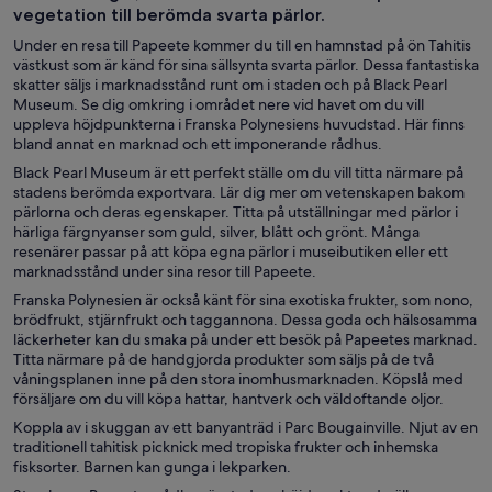
vegetation till berömda svarta pärlor.
Under en resa till Papeete kommer du till en hamnstad på ön Tahitis
västkust som är känd för sina sällsynta svarta pärlor. Dessa fantastiska
skatter säljs i marknadsstånd runt om i staden och på Black Pearl
Museum. Se dig omkring i området nere vid havet om du vill
uppleva höjdpunkterna i Franska Polynesiens huvudstad. Här finns
bland annat en marknad och ett imponerande rådhus.
Black Pearl Museum är ett perfekt ställe om du vill titta närmare på
stadens berömda exportvara. Lär dig mer om vetenskapen bakom
pärlorna och deras egenskaper. Titta på utställningar med pärlor i
härliga färgnyanser som guld, silver, blått och grönt. Många
resenärer passar på att köpa egna pärlor i museibutiken eller ett
marknadsstånd under sina resor till Papeete.
Franska Polynesien är också känt för sina exotiska frukter, som nono,
brödfrukt, stjärnfrukt och taggannona. Dessa goda och hälsosamma
läckerheter kan du smaka på under ett besök på Papeetes marknad.
Titta närmare på de handgjorda produkter som säljs på de två
våningsplanen inne på den stora inomhusmarknaden. Köpslå med
försäljare om du vill köpa hattar, hantverk och väldoftande oljor.
Koppla av i skuggan av ett banyanträd i Parc Bougainville. Njut av en
traditionell tahitisk picknick med tropiska frukter och inhemska
fisksorter. Barnen kan gunga i lekparken.