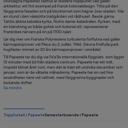
Storslagna Papeetes rådhus är stadens höjdpunkt vad gäller
arkitektur, ett fint exempel på fransk kolonialdesign. Titta på den
färggranna fasaden och på klocktornet som hägrar över staden. Vila
en stund i den välskötta trädgården vid rådhuset. Besök gärna
Tahitis äldsta katolska kyrka, Notre dame-katedralen. Kyrkan, med
en blandning av både gotisk och kolonial stil, representerar
Frankrikes närvaro på ön på 1700-talet.
Lär dig mer om Franska Polynesiens turbulenta förflutna vad gäller
kärnvapenprover vid Place du 2 Juillet, 1966. Denna fridfulla park
hugfäster minnet av 30 års kärnvapenprover i området.
Till Papeete tar du dig via Fa'a'ās internationella flygplats, som ligger
15 minuter med bil från stadens centrum. Papeete har ett milt,
tropiskt klimat året runt, men det är bäst att undvika december och
januari, som är de våtaste månaderna. Papeete har en rad fina
sevärdheter nere vid vattnet, med färggranna byggnader och
lockande dofter.
Se mindre
Topphotell i Papeete
Semesterboende i Papeete