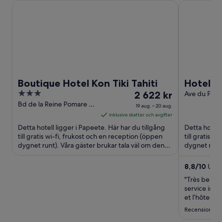
Boutique Hotel Kon Tiki Tahiti
Hotel Reva T
Boutique Hotel Kon Tiki Tahiti
Hotel Re
3
Priset
2 622 kr
Ave du Princ
Papeete W
out
är
Bd de la Reine Pomare IV
19 aug. – 20 aug.
Islands
Papeete Îles du Vent
of
2 622 kr
inklusive skatter och avgifter
5
per
Detta hotell ligger i Papeete. Här har du tillgång
Detta hotell
natt
till gratis wi-fi, frukost och en reception (öppen
till gratis w
dygnet runt). Våra gäster brukar tala väl om den
mellan
dygnet runt
hjälpsamma ...
Papeete ...
19
aug.
8,8
/
10
Utmär
och
"Très bel hô
20
service imp
aug.
et l’hôtesse
Recension frå