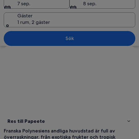
7 sep.
8 sep.
Gäster
1 rum, 2 gäster
En kustvy med ett klart, blått hav, ett
Sök
Utforska karta
Res till Papeete
Franska Polynesiens andliga huvudstad är full av
överraskningar, från exotiska frukter och tropisk