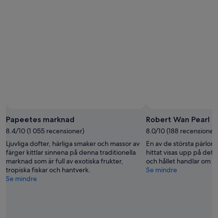
aug.
aug.
helg,
-
14
10
aug.
aug.
-
16
aug.
Papeetes marknad
Robert Wan Pearl 
8.4/10 (1 055 recensioner)
8.0/10 (188 recensioner)
Ljuvliga dofter, härliga smaker och massor av
En av de största pärlor
färger kittlar sinnena på denna traditionella
hittat visas upp på det
marknad som är full av exotiska frukter,
och hållet handlar om d
tropiska fiskar och hantverk.
Se mindre
Se mindre