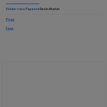
Städer nära Papeete
Sevärdheter
Pirae
Faaa