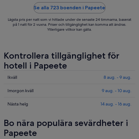
Se alla 723 boenden i Papeete
Lägsta pris per natt som vi hittade under de senaste 24 timmarna, baserat
på 1 natt för 2 vuxna. Priser och tillgänglighet kan komma att ändras.
Ytterligare villkor kan gälla.
Kontrollera tillgänglighet för
hotell i Papeete
Kolla
Ikväll
8 aug. - 9 aug.
priserna
i
Kolla
Imorgon kväll
9 aug. - 10 aug.
Papeete
priserna
för
i
Kolla
Nästa helg
14 aug. - 16 aug.
ikväll,
Papeete
priserna
8
för
i
Bo nära populära sevärdheter i
aug.
imorgon
Papeete
-
natt,
inför
Papeete
9
9
nästa