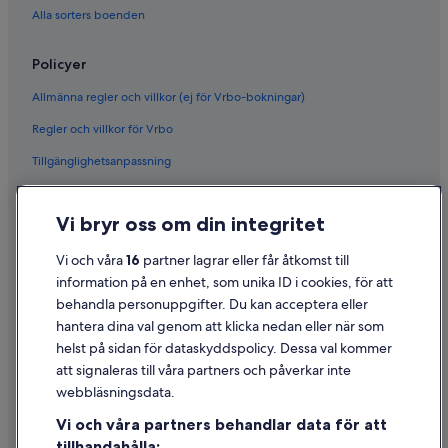
Alla sorters boenden
Policyer
Allmänna regler och villkor (ej för Vrbo-bokningar)
Regler och villkor för Vrbo
Tillgänglighetsanpassning
Sekretess
Vi bryr oss om din integritet
Cookies
Användarvillkor
Vi och våra
16
partner lagrar eller får åtkomst till
information på en enhet, som unika ID i cookies, för att
Juridisk information/Kontakta oss
behandla personuppgifter. Du kan acceptera eller
Riktlinjer för innehåll och anmäla innehåll
hantera dina val genom att klicka nedan eller när som
helst på sidan för dataskyddspolicy. Dessa val kommer
Hjälp
att signaleras till våra partners och påverkar inte
webbläsningsdata.
Kontakta oss
Vi och våra partners behandlar data för att
Avboka eller ändra din bokning
tillhandahålla: