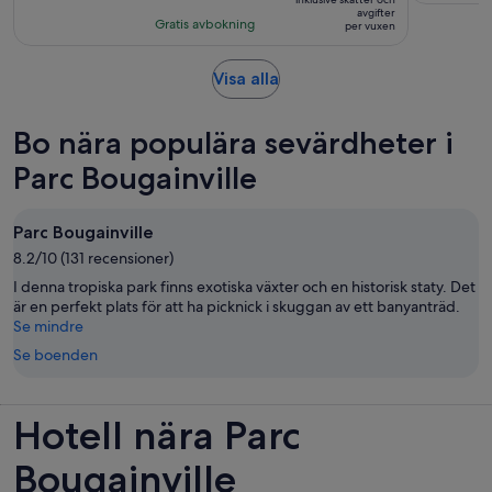
8
2 412 kr
avgifter
med
timmar
Gratis avbokning
per vuxen
per
22
vuxen
recensioner
Öppnas
Visa alla
i
ny
Bo nära populära sevärdheter i
flik
Parc Bougainville
Parc Bougainville
8.2/10 (131 recensioner)
I denna tropiska park finns exotiska växter och en historisk staty. Det
är en perfekt plats för att ha picknick i skuggan av ett banyanträd.
Se mindre
Se boenden
Hotell nära Parc
Bougainville