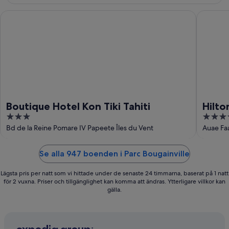
Boutique Hotel Kon Tiki Tahiti
Hilton Ho
Boutique Hotel Kon Tiki Tahiti
Hilto
3
4
out
out
Bd de la Reine Pomare IV Papeete Îles du Vent
Auae Fa
of
of
5
5
Se alla 947 boenden i Parc Bougainville
Lägsta pris per natt som vi hittade under de senaste 24 timmarna, baserat på 1 natt
för 2 vuxna. Priser och tillgänglighet kan komma att ändras. Ytterligare villkor kan
gälla.