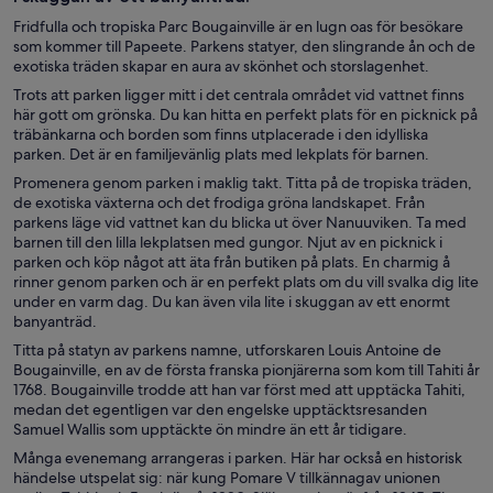
Fridfulla och tropiska Parc Bougainville är en lugn oas för besökare
som kommer till Papeete. Parkens statyer, den slingrande ån och de
exotiska träden skapar en aura av skönhet och storslagenhet.
Trots att parken ligger mitt i det centrala området vid vattnet finns
här gott om grönska. Du kan hitta en perfekt plats för en picknick på
träbänkarna och borden som finns utplacerade i den idylliska
parken. Det är en familjevänlig plats med lekplats för barnen.
Promenera genom parken i maklig takt. Titta på de tropiska träden,
de exotiska växterna och det frodiga gröna landskapet. Från
parkens läge vid vattnet kan du blicka ut över Nanuuviken. Ta med
barnen till den lilla lekplatsen med gungor. Njut av en picknick i
parken och köp något att äta från butiken på plats. En charmig å
rinner genom parken och är en perfekt plats om du vill svalka dig lite
under en varm dag. Du kan även vila lite i skuggan av ett enormt
banyanträd.
Titta på statyn av parkens namne, utforskaren Louis Antoine de
Bougainville, en av de första franska pionjärerna som kom till Tahiti år
1768. Bougainville trodde att han var först med att upptäcka Tahiti,
medan det egentligen var den engelske upptäcktsresanden
Samuel Wallis som upptäckte ön mindre än ett år tidigare.
Många evenemang arrangeras i parken. Här har också en historisk
händelse utspelat sig: när kung Pomare V tillkännagav unionen