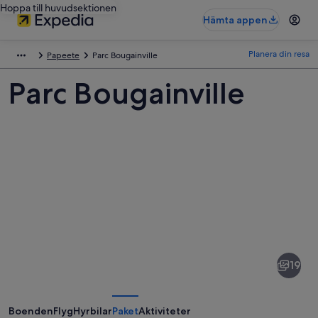
Hoppa till huvudsektionen
Hämta appen
Planera din resa
Papeete
Parc Bougainville
Parc Bougainville
Bilder
av
Parc
19
Bougainville
Boenden
Flyg
Hyrbilar
Paket
Aktiviteter