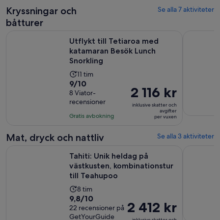
recension
Kryssningar och
Se alla 7 aktiviteter
båtturer
Öpp
Utflykt till Tetiaroa med katamaran Besök Lunch Snorkling
Privat hal
Utflykt till Tetiaroa med
katamaran Besök Lunch
Snorkling
Aktivitetens
11 tim
9.0
9/10
längd
Priset
2 116 kr
av
8 Viator-
är
är
recensioner
10
11
inklusive skatter och
2 116 kr
avgifter
med
timmar
Gratis avbokning
per vuxen
per
8
vuxen
recensioner
Mat, dryck och nattliv
Se alla 3 aktiviteter
Tahiti: Unik heldag på västkusten, kombinationstur till Teah
Roulotte F
Tahiti: Unik heldag på
västkusten, kombinationstur
till Teahupoo
Aktivitetens
8 tim
9.8
9,8/10
längd
Priset
2 412 kr
av
22 recensioner på
är
är
GetYourGuide
10
inklusive skatter och