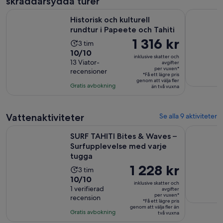
skräddarsydda turer
Öppnas i n
Historisk och kulturell rundtur i Papeete och Tahiti
Tahiti 4x4
Historisk och kulturell
rundtur i Papeete och Tahiti
Priset
1 316 kr
Aktivitetens
3 tim
är
10.0
10/10
längd
inklusive skatter och
1 316 kr
av
13 Viator-
är
avgifter
per vuxen*
recensioner
per
10
3
*Få ett lägre pris
vuxen*
genom att välja fler
med
timmar
Gratis avbokning
än två vuxna
13
recensioner
Vattenaktiviteter
Se alla 9 aktiviteter
SURF TAHITI Bites & Waves – Surfupplevelse med varje tugg
Snorkling 
SURF TAHITI Bites & Waves –
Surfupplevelse med varje
tugga
Priset
1 228 kr
Aktivitetens
3 tim
är
10.0
10/10
längd
inklusive skatter och
1 228 kr
av
1 verifierad
är
avgifter
per vuxen*
recension
per
10
3
*Få ett lägre pris
vuxen*
genom att välja fler än
med
timmar
Gratis avbokning
två vuxna
1