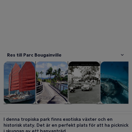
Res till Parc Bougainville
Öppnas i ny flik
Öppnas i ny fl
Öppnas i ny 
Turer och dagsutflykter
Privata och skräddarsydda turer
Historia och kultur
Vattenaktivitet
Turer och
Privata och
Historia och
Vattenaktivitet
dagsutflykter
skräddarsydda
kultur
I denna tropiska park finns exotiska växter och en
turer
historisk staty. Det är en perfekt plats för att ha picknick
i skuggan av ett banyanträd.