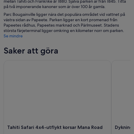
mellan Tahiti och Frankrike år 1880. Själva parken är från 1845. Titta
på två imponerande kanoner som är över 100 år gamla.
Parc Bougainville ligger nära det populära området vid vattnet på
västra sidan av Papeete. Parken ligger en kort promenad från
Papeetes rådhus, Papeetes marknad och Pärlmuseet. Stadens
största färjeterminal ligger omkring en kilometer norr om parken.
Se mindre
Saker att göra
Tahiti Safari 4x4-utflykt korsar Mana Road
Dykningsd
Tahiti Safari 4x4-utflykt korsar Mana Road
Dykning