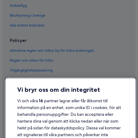
Inrikesflyg
Biluthyrning i Sverige
Alla sorters boenden
Policyer
Allmänna regler och villkor (ej för Vrbo-bokningar)
Regler och villkor för Vrbo
Tillgänglighetsanpassning
Sekretess
Vi bryr oss om din integritet
Cookies
Användarvillkor
Vi och våra
16
partner lagrar eller får åtkomst till
information på en enhet, som unika ID i cookies, för att
Juridisk information/Kontakta oss
behandla personuppgifter. Du kan acceptera eller
Riktlinjer för innehåll och anmäla innehåll
hantera dina val genom att klicka nedan eller när som
helst på sidan för dataskyddspolicy. Dessa val kommer
att signaleras till våra partners och påverkar inte
Hjälp