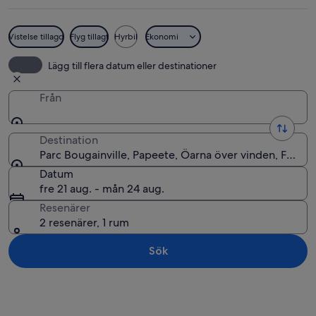
Vistelse tillagd
Flyg tillagt
Hyrbil
Ekonomi
En park med en asfalterad gångväg, b
Lägg till flera datum eller destinationer
Från
Destination
Parc Bougainville, Papeete, Öarna över vinden, Fransk
Datum
fre 21 aug. - mån 24 aug.
Resenärer
2 resenärer, 1 rum
Sök
Utforska karta