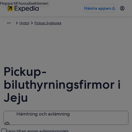
Hoppa till huvudsektionen
Hämta appen
Hyrbil
Pickup Sydkorea
Pickup-
biluthyrningsfirmor i
Jeju
Hämtning och avlämning
Hämtning och avlämning
Lägg till en annan avlämningsplats