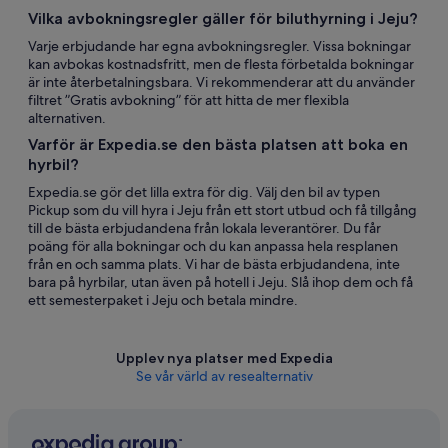
Vilka avbokningsregler gäller för biluthyrning i Jeju?
Varje erbjudande har egna avbokningsregler. Vissa bokningar
kan avbokas kostnadsfritt, men de flesta förbetalda bokningar
är inte återbetalningsbara. Vi rekommenderar att du använder
filtret ”Gratis avbokning” för att hitta de mer flexibla
alternativen.
Varför är Expedia.se den bästa platsen att boka en
hyrbil?
Expedia.se gör det lilla extra för dig. Välj den bil av typen
Pickup som du vill hyra i Jeju från ett stort utbud och få tillgång
till de bästa erbjudandena från lokala leverantörer. Du får
poäng för alla bokningar och du kan anpassa hela resplanen
från en och samma plats. Vi har de bästa erbjudandena, inte
bara på hyrbilar, utan även på hotell i Jeju. Slå ihop dem och få
ett semesterpaket i Jeju och betala mindre.
Upplev nya platser med Expedia
Se vår värld av resealternativ