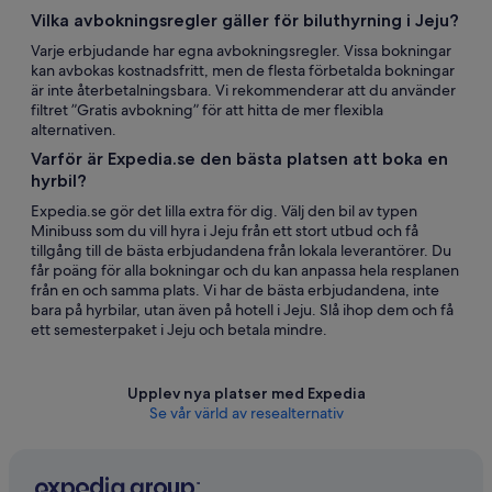
Vilka avbokningsregler gäller för biluthyrning i Jeju?
Varje erbjudande har egna avbokningsregler. Vissa bokningar
kan avbokas kostnadsfritt, men de flesta förbetalda bokningar
är inte återbetalningsbara. Vi rekommenderar att du använder
filtret ”Gratis avbokning” för att hitta de mer flexibla
alternativen.
Varför är Expedia.se den bästa platsen att boka en
hyrbil?
Expedia.se gör det lilla extra för dig. Välj den bil av typen
Minibuss som du vill hyra i Jeju från ett stort utbud och få
tillgång till de bästa erbjudandena från lokala leverantörer. Du
får poäng för alla bokningar och du kan anpassa hela resplanen
från en och samma plats. Vi har de bästa erbjudandena, inte
bara på hyrbilar, utan även på hotell i Jeju. Slå ihop dem och få
ett semesterpaket i Jeju och betala mindre.
Upplev nya platser med Expedia
Se vår värld av resealternativ