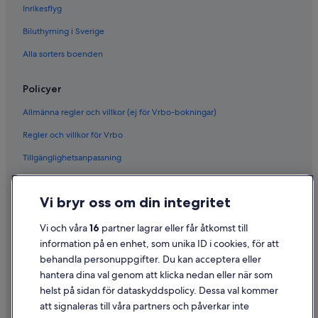
Inrikesflyg
Biluthyrning i Sverige
Alla sorters boenden
Policyer
Allmänna regler och villkor (ej för Vrbo-bokningar)
Regler och villkor för Vrbo
Tillgänglighetsanpassning
Sekretess
Vi bryr oss om din integritet
Cookies
Användarvillkor
Vi och våra
16
partner lagrar eller får åtkomst till
information på en enhet, som unika ID i cookies, för att
Juridisk information/Kontakta oss
behandla personuppgifter. Du kan acceptera eller
Riktlinjer för innehåll och anmäla innehåll
hantera dina val genom att klicka nedan eller när som
helst på sidan för dataskyddspolicy. Dessa val kommer
att signaleras till våra partners och påverkar inte
Hjälp