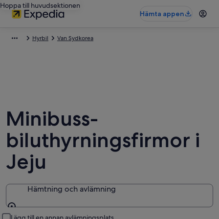
Hoppa till huvudsektionen
Hämta appen
Hyrbil
Van Sydkorea
Minibuss-
biluthyrningsfirmor i
Jeju
Hämtning och avlämning
Hämtning och avlämning
Lägg till en annan avlämningsplats