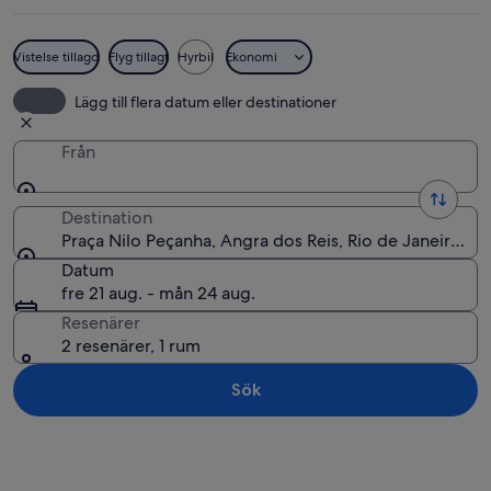
Vistelse tillagd
Flyg tillagt
Hyrbil
Ekonomi
En kullerstensgata kantad av färgglad
Lägg till flera datum eller destinationer
Från
Destination
Praça Nilo Peçanha, Angra dos Reis, Rio de Janeiro (stat
Datum
fre 21 aug. - mån 24 aug.
Resenärer
2 resenärer, 1 rum
Sök
Utforska karta