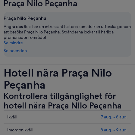
Praça Nilo Peçanha
Praça Nilo Peçanha
Angra dos Reis har en intressant historia som du kan utforska genom
att besöka Praça Nilo Peçanha. Stränderna lockar till härliga
promenader i området.
Se mindre
Se boenden
Hotell nära Praça Nilo
Peçanha
Kontrollera tillgänglighet för
hotell nära Praça Nilo Peçanha
Se
Ikväll
7 aug. - 8 aug.
priser
nära
Se
Imorgon kväll
8 aug. - 9 aug.