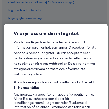
Allmänna regler och villkor (ej för Vrbo-bokningar)
Regler och villkor för Vrbo
Tillgänglighetsanpassning
Sekretess
Vi bryr oss om din integritet
Cookies
Användarvillkor
Vi och våra
16
partner lagrar eller får åtkomst till
information på en enhet, som unika ID i cookies, för att
Juridisk information/Kontakta oss
behandla personuppgifter. Du kan acceptera eller
Riktlinjer för innehåll och anmäla innehåll
hantera dina val genom att klicka nedan eller när som
helst på sidan för dataskyddspolicy. Dessa val kommer
Hjälp
att signaleras till våra partners och påverkar inte
webbläsningsdata.
Kontakta oss
Vi och våra partners behandlar data för att
Avboka eller ändra din bokning
tillhandahålla:
Återbetalningsprocess och tidslinjer
Använda exakta uppgifter om geografisk positionering.
Aktivt läsa av enhetens egenskaper för
Boka ett flyg med flygbolagskredit
identifieringsändamål. Lagra och/eller få åtkomst till
information på en enhet. Personanpassad reklam och
Internationella resedokument