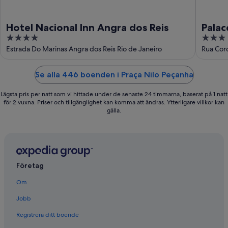
Hotel Nacional Inn Angra dos Reis
Palac
4
3
out
out
Estrada Do Marinas Angra dos Reis Rio de Janeiro
Rua Coro
of
of
5
5
Se alla 446 boenden i Praça Nilo Peçanha
Lägsta pris per natt som vi hittade under de senaste 24 timmarna, baserat på 1 natt
för 2 vuxna. Priser och tillgänglighet kan komma att ändras. Ytterligare villkor kan
gälla.
Företag
Om
Jobb
Registrera ditt boende