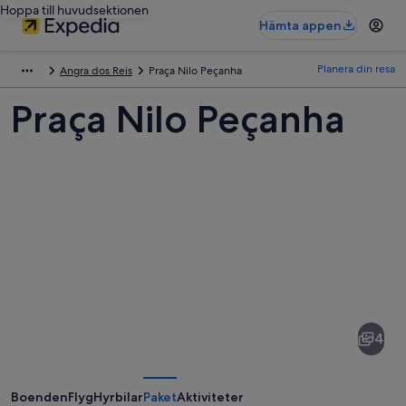
Hoppa till huvudsektionen
Hämta appen
Planera din resa
Angra dos Reis
Praça Nilo Peçanha
Praça Nilo Peçanha
Bilder
av
Praça
4
Nilo
Peçanha
Boenden
Flyg
Hyrbilar
Paket
Aktiviteter