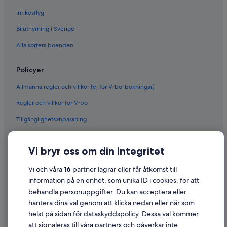
Inrikesflyg
Biluthyrning i Sverige
Alla sorters boenden
Policyer
Allmänna regler och villkor (ej för Vrbo-bokningar)
Regler och villkor för Vrbo
Tillgänglighetsanpassning
Sekretess
Vi bryr oss om din integritet
Cookies
Användarvillkor
Vi och våra
16
partner lagrar eller får åtkomst till
information på en enhet, som unika ID i cookies, för att
Juridisk information/Kontakta oss
behandla personuppgifter. Du kan acceptera eller
Riktlinjer för innehåll och anmäla innehåll
hantera dina val genom att klicka nedan eller när som
helst på sidan för dataskyddspolicy. Dessa val kommer
att signaleras till våra partners och påverkar inte
Hjälp