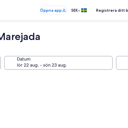
•
Öppna app
SEK
Registrera ditt
 Marejada
Datum