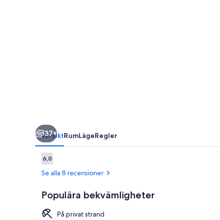
37+
Översikt
Rum
Läge
Regler
Recensioner
6,0
6,0 av 10,
Se alla 8 recensioner
Populära bekvämligheter
På privat strand