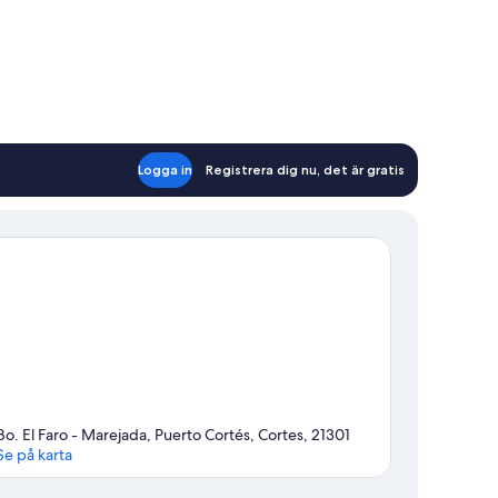
Logga in
Registrera dig nu, det är gratis
Bo. El Faro - Marejada, Puerto Cortés, Cortes, 21301
Se på karta