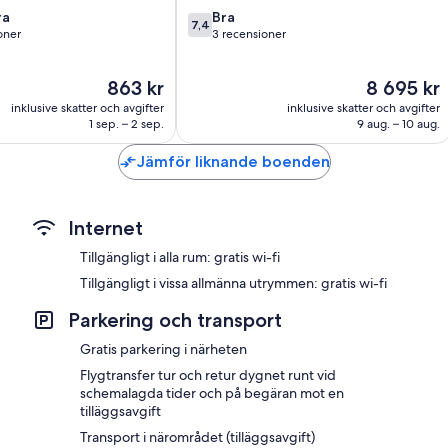
7.4
ra
Bra
7,4
av
oner
3 recensioner
10,
Bra,
Priset
Priset
863 kr
8 695 kr
3 recensioner
är
är
er
inklusive skatter och avgifter
inklusive skatter och avgifter
863 kr
8 695 kr
1 sep. – 2 sep.
9 aug. – 10 aug.
Jämför liknande boenden
Internet
Tillgängligt i alla rum: gratis wi-fi
Tillgängligt i vissa allmänna utrymmen: gratis wi-fi
Parkering och transport
Gratis parkering i närheten
Flygtransfer tur och retur dygnet runt vid
schemalagda tider och på begäran mot en
tilläggsavgift
Transport i närområdet (tilläggsavgift)