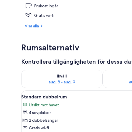
Frukost ingår
Boendets fasa
Gratis wi-fi
Visa alla
Rumsalternativ
Kontrollera tillgängligheten för dessa d
Kontrollera tillgängligheten för ikväll aug. 8 - aug. 9
Kontrollera ti
Ikväll
aug. 8 - aug. 9
a
Öppna
Ett rum med ett matbord, två sto
4
Standard dubbelrum
alla
Utsikt mot havet
foton
4 sovplatser
för
Standard
2 dubbelsängar
dubbelrum
Gratis wi-fi