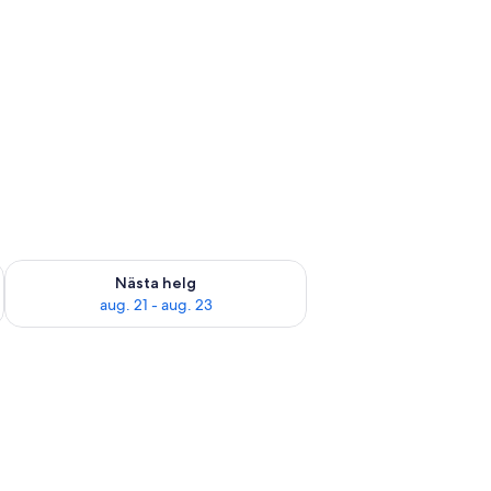
är helgen aug. 14 - aug. 16
Kontrollera tillgängligheten för nästa helg aug. 21 - aug. 23
Nästa helg
aug. 21 - aug. 23