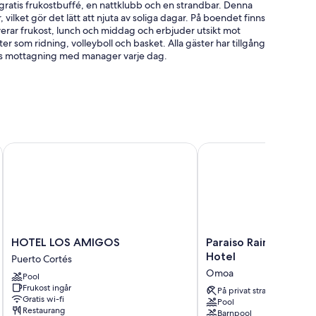
ratis frukostbuffé, en nattklubb och en strandbar. Denna
 vilket gör det lätt att njuta av soliga dagar. På boendet finns
verar frukost, lunch och middag och erbjuder utsikt mot
er som ridning, volleyboll och basket. Alla gäster har tillgång
atis mottagning med manager varje dag.
ommer) och snabb utcheckning
HOTEL LOS AMIGOS
Paraiso Rainforest and
m luftkonditionering, samt extra detaljer såsom gratis wi-fi
HOTEL
Paraiso
HOTEL LOS AMIGOS
Paraiso Rainforest a
LOS
Rainforest
Hotel
Puerto Cortés
AMIGOS
and
Omoa
Pool
Puerto
Beach
Frukost ingår
Cortés
Hotel
På privat strand
Gratis wi-fi
Pool
Omoa
Restaurang
Barnpool