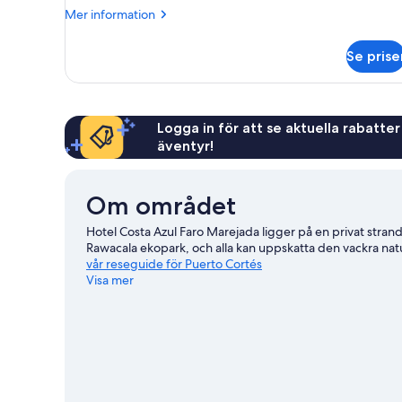
Mer
Mer information
information
om
Se prise
Standard
dubbelrum
Logga in för att se aktuella rabatter
äventyr!
Om området
Hotel Costa Azul Faro Marejada ligger på en privat strand 
Rawacala ekopark, och alla kan uppskatta den vackra nat
vår reseguide för Puerto Cortés
Visa mer
Se fler resorter i Puerto Cortés