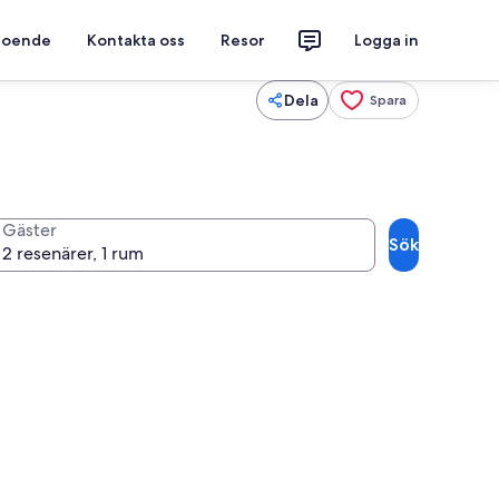
 boende
Kontakta oss
Resor
Logga in
Dela
Spara
Gäster
Sök