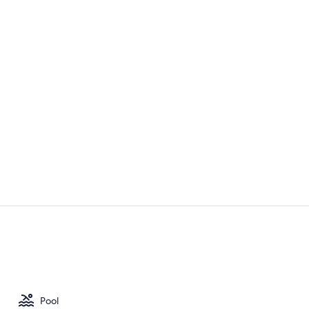
Frukost, lun
Entréinterör
Pool