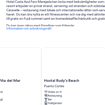
Hotel Costa Azul Faro Marejada kan locka med bekvämligheter som g
resort erbjuder en privat strand, servering vid stranden och solstolar,
Caravelle – restaurang med lokala och internationella rätter som ser
havet. Du kan dra nytta av ett fitnesscenter och roa dig med aktivitet
till gratis wi-fi på rummet samt en livsmedelsaffär/närbutik och gr
Du kan även räkna med förmåner som följande:
Information om avbokningsrätt
En barnpool samt solstolar
Gratis vanlig parkering och parkering efter utcheckning
En utomhustennisbana, flygtransfer tur och retur (avgift tillk
ña del Mar
Hostal Rudy's Beach
Grillar, bröllopstjänster och en dator
Om rummen
Samtliga rum är individuellt inredda, och erbjuder bekvämligheter so
och värdeförvaringsskåp.
Du hittar även följande bekvämligheter i samtliga rum:
Hostal
Viña del Mar
Hostal Rudy's Beach
Rudy's
Puerto Cortés
Badrum med duschar och hårtorkar
Beach
and
Gratis wi-fi
32-tums tv med premiumkanaler
Puerto
Restaurang
Cortés
Privata trädgårdar, daglig städning och skrivbord
igt
Bar
Tvättjänster