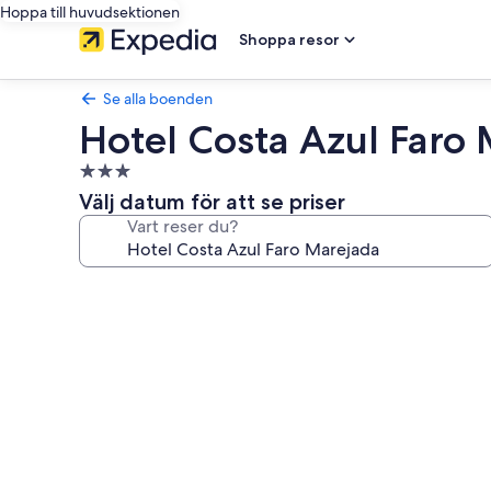
Hoppa till huvudsektionen
Shoppa resor
Se alla boenden
Hotel Costa Azul Faro
3.0-
stjärnigt
Välj datum för att se priser
boende
Vart reser du?
Fotogalleri
för
Hotel
Costa
Azul
Faro
Marejada