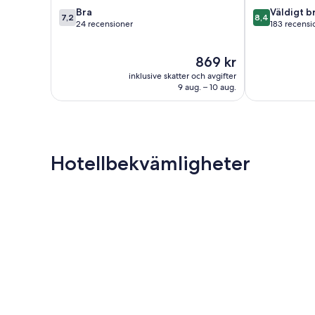
7.2
8.4
Bra
Väldigt b
7,2
8,4
av
av
24 recensioner
183 recensi
10,
10,
Bra,
Väldigt
Priset
869 kr
24 recensioner
bra,
är
183 recension
inklusive skatter och avgifter
869 kr
9 aug. – 10 aug.
Hotellbekvämligheter