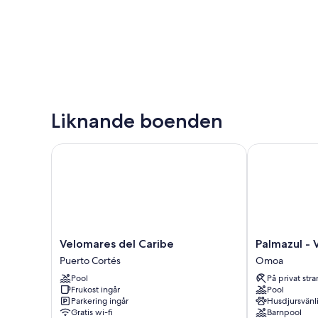
Liknande boenden
Velomares del Caribe
Palmazul - Vi
Velomares
Palmazul
Velomares del Caribe
Palmazul - 
del
-
Puerto Cortés
Omoa
Caribe
Viña
Pool
På privat str
Puerto
del
Frukost ingår
Pool
Cortés
Mar
Parkering ingår
Husdjursvänl
Omoa
Gratis wi-fi
Barnpool