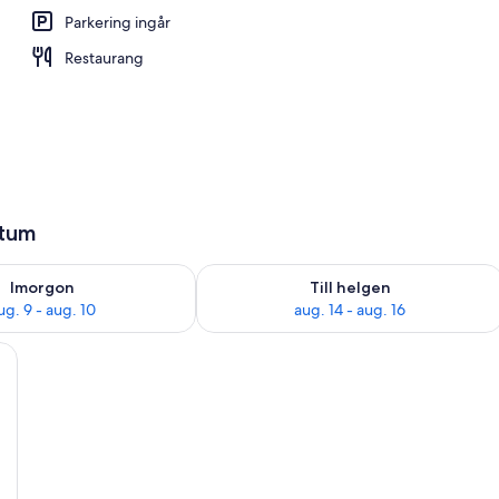
Parkering ingår
d - kväll/natt
Restaurang
atum
llgängligheten för imorgon aug. 9 - aug. 10
Kontrollera tillgängligheten för den h
Imorgon
Till helgen
ug. 9 - aug. 10
aug. 14 - aug. 16
lar, ett litet bord och ett skåp.