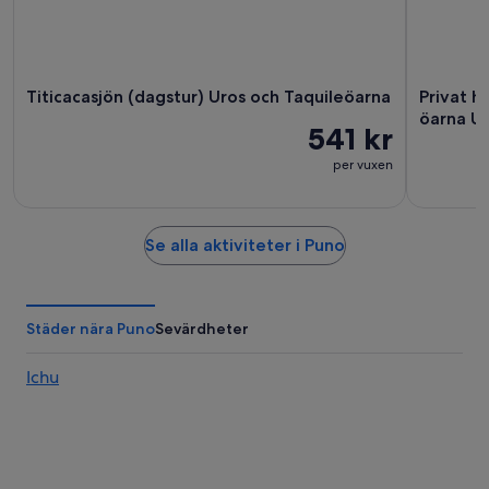
Titicacasjön (dagstur) Uros och Taquileöarna
Privat h
öarna U
541 kr
per vuxen
Se alla aktiviteter i Puno
Städer nära Puno
Sevärdheter
Ichu