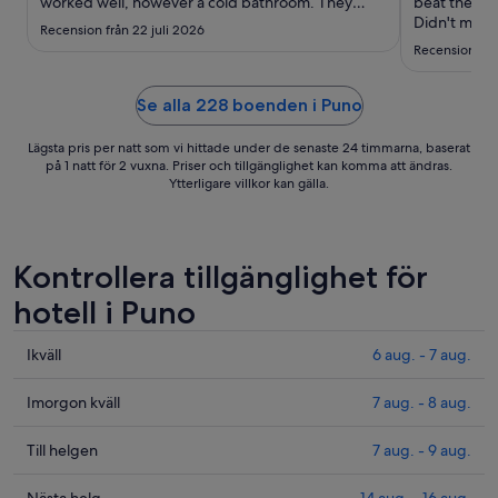
9
worked well, however a cold bathroom. They
beat the wak
could really improve the breakfast, since
Didn't mind 
aug.
Recension från 22 juli 2026
scrambled eggs were cold and juice was not
taxis showed
Recension från
drinkable. We had trouble charging our phones in
the room since only one outlet ..."
Se alla 228 boenden i Puno
Lägsta pris per natt som vi hittade under de senaste 24 timmarna, baserat
på 1 natt för 2 vuxna. Priser och tillgänglighet kan komma att ändras.
Ytterligare villkor kan gälla.
Kontrollera tillgänglighet för
hotell i Puno
Kolla
Ikväll
6 aug. - 7 aug.
priserna
i
Kolla
Imorgon kväll
7 aug. - 8 aug.
Puno
priserna
för
i
Kolla
Till helgen
7 aug. - 9 aug.
ikväll,
Puno
priserna
6
för
i
Nästa helg
14 aug. - 16 aug.