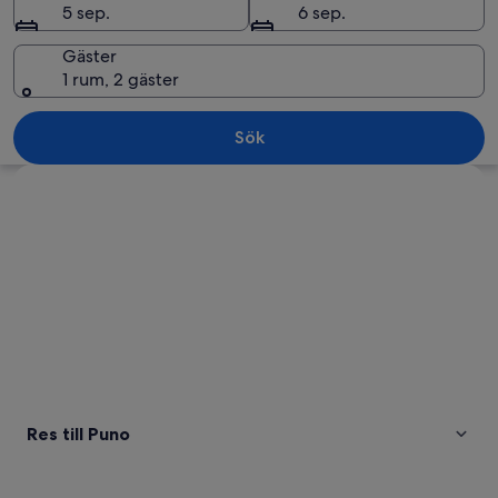
5 sep.
6 sep.
Gäster
1 rum, 2 gäster
En kuststad med en stor vattenyta, b
Sök
Utforska karta
Res till Puno