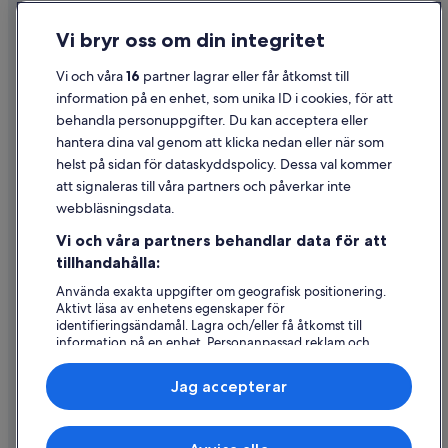
Sekretess
Vi bryr oss om din integritet
Cookies
Användarvillkor
Vi och våra
16
partner lagrar eller får åtkomst till
information på en enhet, som unika ID i cookies, för att
Juridisk information/Kontakta oss
behandla personuppgifter. Du kan acceptera eller
Riktlinjer för innehåll och anmäla innehåll
hantera dina val genom att klicka nedan eller när som
helst på sidan för dataskyddspolicy. Dessa val kommer
att signaleras till våra partners och påverkar inte
Hjälp
webbläsningsdata.
Kontakta oss
Vi och våra partners behandlar data för att
Avboka eller ändra din bokning
tillhandahålla:
Återbetalningsprocess och tidslinjer
Använda exakta uppgifter om geografisk positionering.
Aktivt läsa av enhetens egenskaper för
Boka ett flyg med flygbolagskredit
identifieringsändamål. Lagra och/eller få åtkomst till
information på en enhet. Personanpassad reklam och
Internationella resedokument
innehåll, reklam- och innehållsmätning, forskning
angående målgrupp och tjänsteutveckling.
Jag accepterar
Lista över partner (leverantörer)
Expedia, Inc ansvarar inte för innehållet på externa webbsidor.