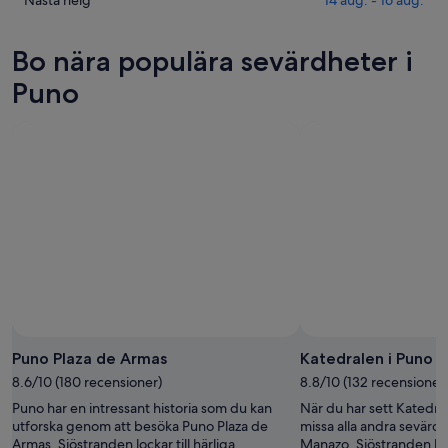
Kolla
aug.
imorgon
Puno
priserna
-
natt,
inför
i
Bo nära populära sevärdheter i
7
7
helgen,
Puno
aug.
aug.
7
inför
Puno
-
aug.
nästa
8
-
helg,
aug.
9
14
aug.
aug.
-
16
aug.
Puno Plaza de Armas
Katedralen i Puno
8.6/10 (180 recensioner)
8.8/10 (132 recensioner
Puno har en intressant historia som du kan
När du har sett Katedral
utforska genom att besöka Puno Plaza de
missa alla andra sevärdh
Armas. Sjöstranden lockar till härliga
Manazo. Sjöstranden lock