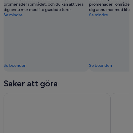
promenader i området, och du kan aktivera
promenader i området, 
dig ännu mer med lite guidade turer.
dig ännu mer med lite g
Se mindre
Se mindre
Se boenden
Se boenden
Saker att göra
Titicacasjön (dagstur) Uros och Taquileöarna
Privat halv