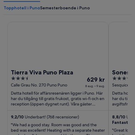
Topphotell i Puno
Semesterboende i Puno
Tierra Viva Puno Plaza
Sonesta Posa
Tierra Viva Puno Plaza
Sonesta
3.5
Priset
4
629 kr
Titicaca
out
är
out
Calle Grau No. 270 Puno Puno
Sesquicente
8 aug. – 9 aug.
of
629 kr
of
Detta hotell för affärsresenären ligger i Puno. Här
Detta hotell
5
per
5
har du tillgång till gratis frukost, gratis wi-fi och en
har du tillgå
natt
reception (öppen dygnet runt). Våra gäster
avgiftsfri p
brukar ...
...
mellan
8
9,2
/
10
Underbart! (768 recensioner)
8,8
/
10
Utmä
Fantastic 
aug.
"We had a good stay. Room was good and the
och
bed was excellent! Heating with a separate heater
"Great locat