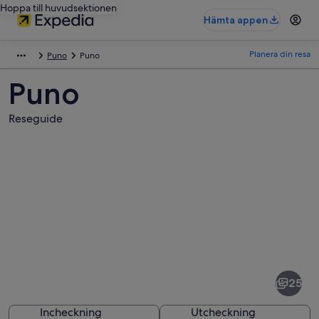
Hoppa till huvudsektionen
Hämta appen
Planera din resa
Puno
Puno
Puno
Reseguide
Bilder
av
Puno
25
Incheckning
Utcheckning