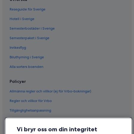
Reseguide för Sverige
Hotell i Sverige
Semesterbostäder i Sverige
Semesterpaket i Sverige
Inrikesflyg
Biluthyrning i Sverige
Alla sorters boenden
Policyer
Allmänna regler och villkor (ej för Vrbo-bokningar)
Regler och villkor för Vrbo
Tillgänglighetsanpassning
Sekretess
Vi bryr oss om din integritet
Cookies