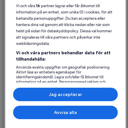
Användarvillkor
Vi och våra
16
partner lagrar eller får åtkomst till
information på en enhet, som unika ID i cookies, för att
Juridisk information/Kontakta oss
behandla personuppgifter. Du kan acceptera eller
Riktlinjer för innehåll och anmäla innehåll
hantera dina val genom att klicka nedan eller när som
helst på sidan för dataskyddspolicy. Dessa val kommer
att signaleras till våra partners och påverkar inte
Hjälp
webbläsningsdata.
Kontakta oss
Vi och våra partners behandlar data för att
Avboka eller ändra din bokning
tillhandahålla:
Återbetalningsprocess och tidslinjer
Använda exakta uppgifter om geografisk positionering.
Aktivt läsa av enhetens egenskaper för
Boka ett flyg med flygbolagskredit
identifieringsändamål. Lagra och/eller få åtkomst till
information på en enhet. Personanpassad reklam och
Internationella resedokument
innehåll, reklam- och innehållsmätning, forskning
angående målgrupp och tjänsteutveckling.
Jag accepterar
Lista över partner (leverantörer)
Expedia, Inc ansvarar inte för innehållet på externa webbsidor.
Avvisa alla
© 2026 Expedia, Inc., ett företag i Expedia Group. Med ensamrätt.
Expedia och Expedias logotyp är varumärken eller registrerade
varumärken som tillhör Expedia, Inc.