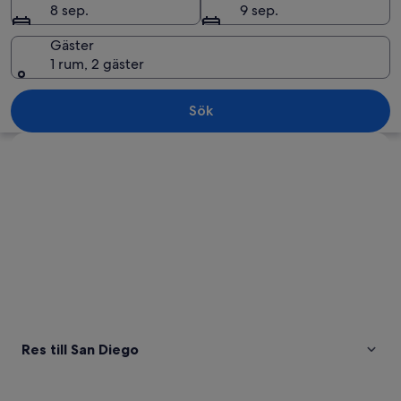
8 sep.
9 sep.
Gäster
1 rum, 2 gäster
En strand med palmer och havet.
Sök
Utforska karta
Res till San Diego