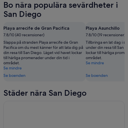
Bo nära populära sevärdheter i
9
för
San
aug.
imorgon
Diego
San Diego
-
natt,
inför
10
10
nästa
Playa arrecife de Gran Pacifica
Playa Asunchillo
aug.
aug.
helg,
7.8/10 (40 recensioner)
-
7.8/10 (19 recensioner)
14
11
aug.
Slappa på stranden Playa arrecife de Gran
Tillbringa en lat dag i s
aug.
-
Pacifica om du mest känner för att lata dig på
under din resa till San 
din resa till San Diego. Läget vid havet lockar
lockar till härliga prome
16
till härliga promenader under din tid i
området.
aug.
området.
Se mindre
Se mindre
Se boenden
Se boenden
Städer nära San Diego