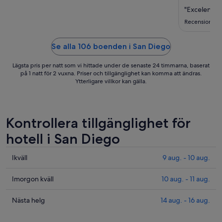
11
"Excelente 
aug.
Recension frå
Se alla 106 boenden i San Diego
Lägsta pris per natt som vi hittade under de senaste 24 timmarna, baserat
på 1 natt för 2 vuxna. Priser och tillgänglighet kan komma att ändras.
Ytterligare villkor kan gälla.
Kontrollera tillgänglighet för
hotell i San Diego
Kolla
Ikväll
9 aug. - 10 aug.
priserna
i
Kolla
Imorgon kväll
10 aug. - 11 aug.
San
priserna
Diego
i
Kolla
Nästa helg
14 aug. - 16 aug.
för
San
priserna
ikväll,
Diego
i