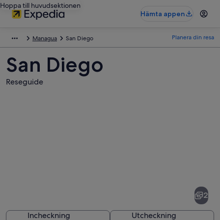
Hoppa till huvudsektionen
Hämta appen
Planera din resa
Managua
San Diego
San Diego
Reseguide
Bilder
av
San
2
Diego
Incheckning
Utcheckning