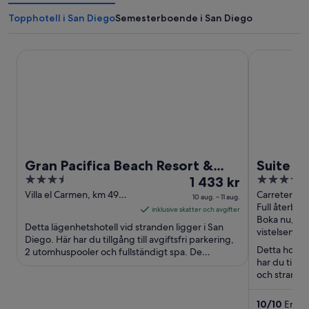
Topphotell i San Diego
Semesterboende i San Diego
Gran Pacifica Beach Resort & Homes
Suite San Ma
Gran Pacifica Beach Resort &
Suite S
3.5
Priset
3.5
Homes
1 433 kr
Pacifica
out
är
out
Villa el Carmen, km 49
Carretera V
10 aug. – 11 aug.
road to Masachapa Villa
49, 11 KM Wes
Full återbet
of
1 433 kr
of
inklusive skatter och avgifter
El Carmen
Carmen Ma
Boka nu, bet
5
per
5
Detta lägenhetshotell vid stranden ligger i San
vistelsen
natt
Diego. Här har du tillgång till avgiftsfri parkering,
Detta hotell
2 utomhuspooler och fullständigt spa. De
mellan
har du tillgå
populära sevärdheterna ...
10
och strand.
aug.
arrecife ...
och
10
/
10
Enast