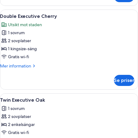
Irregular
Öppna
Ett modernt hotellrum med en stor säng
4
Double Executive Cherry
alla
Utsikt mot staden
foton
1 sovrum
för
Double
2 sovplatser
Executive
1 kingsize-säng
Cherry
Gratis wi-fi
Mer
Mer information
information
om
Se priser
Double
Executive
Cherry
Öppna
Ett modernt sovrum med en säng, ett s
5
Twin Executive Oak
alla
1 sovrum
foton
2 sovplatser
för
Twin
2 enkelsängar
Executive
Gratis wi-fi