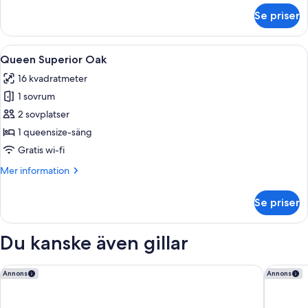
om
Se priser
QUEEN
PENTHOUSE
Öppna
Ett modernt hotellrum med en säng, en 
5
Queen Superior Oak
alla
16 kvadratmeter
foton
1 sovrum
för
Queen
2 sovplatser
Superior
1 queensize-säng
Oak
Gratis wi-fi
Mer
Mer information
information
om
Se priser
Queen
Superior
Oak
Du kanske även gillar
Radisson Blu Royal Viking Hotel, Stockholm
Best Wes
Annons
Annons