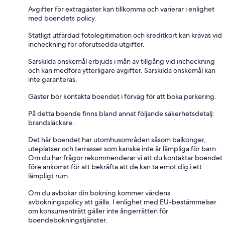
Avgifter för extragäster kan tillkomma och varierar i enlighet
med boendets policy.
Statligt utfärdad fotolegitimation och kreditkort kan krävas vid
incheckning för oförutsedda utgifter.
Särskilda önskemål erbjuds i mån av tillgång vid incheckning
och kan medföra ytterligare avgifter. Särskilda önskemål kan
inte garanteras.
Gäster bör kontakta boendet i förväg för att boka parkering.
På detta boende finns bland annat följande säkerhetsdetalj:
brandsläckare.
Det här boendet har utomhusområden såsom balkonger,
uteplatser och terrasser som kanske inte är lämpliga för barn.
Om du har frågor rekommenderar vi att du kontaktar boendet
före ankomst för att bekräfta att de kan ta emot dig i ett
lämpligt rum.
Om du avbokar din bokning kommer värdens
avbokningspolicy att gälla. I enlighet med EU-bestämmelser
om konsumenträtt gäller inte ångerrätten för
boendebokningstjänster.