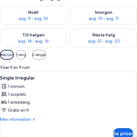
Kontrollera tillgängligheten för ikväll aug. 9 - aug. 10
Kontrollera tillgängligheten fö
Ikväll
Imorgon
aug. 9 - aug. 10
aug. 10 - aug. 11
Kontrollera tillgängligheten för den här helgen aug. 14 - aug. 
Kontrollera tillgängligheten fö
Till helgen
Nästa helg
aug. 14 - aug. 16
aug. 21 - aug. 23
Tillgängliga
Alla rum
1 säng
2 sängar
filter
för
Visar 9 av 9 rum
rum
Öppna
Ett hotellrum med en säng, ett skrivbor
5
Single Irregular
alla
1 sovrum
foton
1 sovplats
för
Single
1 enkelsäng
Irregular
Gratis wi-fi
Mer
Mer information
information
om
Se priser
Single