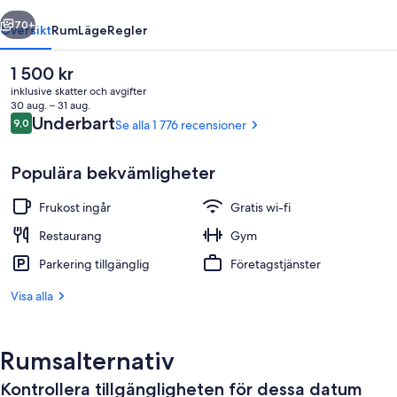
regående
Nästa
70+
Översikt
Rum
Läge
Regler
Det
1 500 kr
nuvarande
inklusive skatter och avgifter
priset
30 aug. – 31 aug.
är
Recensioner
Underbart
9,0
Se alla 1 776 recensioner
9,0 av 10,
1 500 kr
Populära bekvämligheter
Frukost ingår
Gratis wi-fi
Interiör
Restaurang
Gym
Parkering tillgänglig
Företagstjänster
Visa alla
Rumsalternativ
Kontrollera tillgängligheten för dessa datum