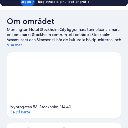
Logga in
Registrera dig nu, det är gratis
Om området
Mornington Hotel Stockholm City ligger nära tunnelbanan, nära
en temapark i Stockholm centrum, ett område i Stockholm.
Vasamuseet och Skansen tillhör de kulturella höjdpunkterna, och
bland områdets populära turistattraktioner hittar du ABBA The
Visa mer
Museum och Gröna Lund. Sugen på ett evenemang eller en
match? Kolla upp vad som är på gång på Strawberry Arena eller
3Arena. Ägna lite tid åt att utforska aktiviteterna i området och
prova på skidåkning.
Gå till vår reseguide för Stockholm
Nybrogatan 53, Stockholm, 114 40
Se på karta
Karta