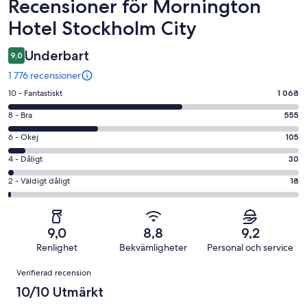
Recensioner
Recensioner för Mornington
Hotel Stockholm City
Underbart
9,0
1 776 recensioner
10
10 - Fantastiskt
1 068
-
8
8 - Bra
555
Fantastiskt
-
i
6
6 - Okej
105
Bra
betyg.
-
i
4
4 - Dåligt
30
1068
Okej
betyg.
-
av
i
2
2 - Väldigt dåligt
18
555
Dåligt
1776
betyg.
-
av
i
recensioner
105
Väldigt
1776
betyg.
av
dåligt
recensioner
30
9,0
8,8
9,2
1776
i
av
Renlighet
Bekvämligheter
Personal och service
recensioner
betyg.
1776
Recensioner
18
Verifierad recension
recensioner
av
10/10 Utmärkt
1776