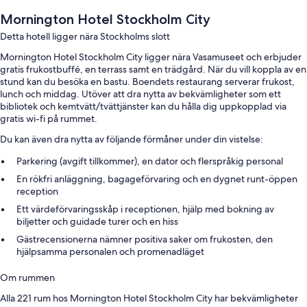
Mornington Hotel Stockholm City
Detta hotell ligger nära Stockholms slott
Mornington Hotel Stockholm City ligger nära Vasamuseet och erbjuder
gratis frukostbuffé, en terrass samt en trädgård. När du vill koppla av en
stund kan du besöka en bastu. Boendets restaurang serverar frukost,
lunch och middag. Utöver att dra nytta av bekvämligheter som ett
bibliotek och kemtvätt/tvättjänster kan du hålla dig uppkopplad via
gratis wi-fi på rummet.
Du kan även dra nytta av följande förmåner under din vistelse:
Parkering (avgift tillkommer), en dator och flerspråkig personal
En rökfri anläggning, bagageförvaring och en dygnet runt-öppen
reception
Ett värdeförvaringsskåp i receptionen, hjälp med bokning av
biljetter och guidade turer och en hiss
Gästrecensionerna nämner positiva saker om frukosten, den
hjälpsamma personalen och promenadläget
Om rummen
Alla 221 rum hos Mornington Hotel Stockholm City har bekvämligheter