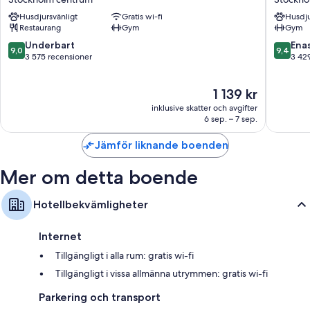
Jarl
Stockho
Husdjursvänligt
Gratis wi-fi
Husdju
Stockholm
centrum
Restaurang
Gym
Gym
centrum
9.0
9.4
Underbart
Ena
9,0
9,4
av
av
3 575 recensioner
3 42
10,
10,
Underbart,
Enaståe
Priset
1 139 kr
3 575 recensioner
3 429 re
är
inklusive skatter och avgifter
1 139 kr
6 sep. – 7 sep.
Jämför liknande boenden
Mer om detta boende
Hotellbekvämligheter
Internet
Tillgängligt i alla rum: gratis wi-fi
Tillgängligt i vissa allmänna utrymmen: gratis wi-fi
Parkering och transport