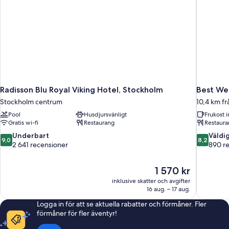
Radisson Blu Royal Viking Hotel, Stockholm
Best We
Stockholm centrum
10,4 km f
Pool
Husdjursvänligt
Frukost i
Gratis wi-fi
Restaurang
Restaura
9.0
8.2
Underbart
Väldi
9,0
8,2
av
av
2 641 recensioner
890 r
10,
10,
Underbart,
Väldigt
Priset
1 570 kr
2 641 recensioner
bra,
är
890 recen
inklusive skatter och avgifter
1 570 kr
16 aug. – 17 aug.
Logga in för att se aktuella rabatter och förmåner. Fler
förmåner för fler äventyr!