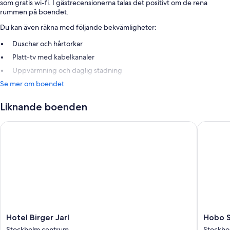
som gratis wi-fi. I gästrecensionerna talas det positivt om de rena
rummen på boendet.
Du kan även räkna med följande bekvämligheter:
Duschar och hårtorkar
Platt-tv med kabelkanaler
Uppvärmning och daglig städning
Se mer om boendet
Liknande boenden
Hotel Birger Jarl
Hobo St
Hotel
Hobo
Hotel Birger Jarl
Hobo 
Birger
Stockho
Stockholm centrum
Stockho