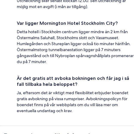
Utcheckning sker senast klockan 12.00. Sen utcheckning är
möjlig mot en avgift (i mån av tillgång).
Var ligger Mornington Hotel Stockholm City?
Detta hotell i Stockholm centrum ligger mindre än 2 km från
Östermalms Saluhall, Stockholms slott och Vasamuseet.
Humlegården och Stureplan ligger också tio minuter härifrån.
Östermalmstorg tunnelbanestation ligger på 7 minuters
gångavstånd och till Nybroplan spårvagnshållplats promenerar
du på 7 minuter.
Är det gratis att avboka bokningen och får jag i så
fall tillbaka hela beloppet?
Ja, eftersom det är viktigt med flexibilitet erbjuder boendet
gratis avbokning på vissa rumspriser. Avbokningspolicyn för
boendet finns på vår webbplats om du vill läsa mer om
eventuella undantag och krav.