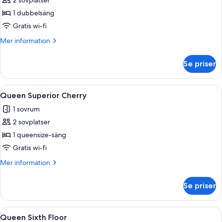
Double
2 sovplatser
Executive
1 dubbelsäng
Gratis wi-fi
Mer
Mer information
information
om
Se priser
Double
Executive
Öppna
Ett modernt hotellrum med en stor säng
4
Queen Superior Cherry
alla
1 sovrum
foton
2 sovplatser
för
Queen
1 queensize-säng
Superior
Gratis wi-fi
Cherry
Mer
Mer information
information
om
Se priser
Queen
Superior
Cherry
Öppna
Ett hotellrum med en säng, ett skrivbo
4
Queen Sixth Floor