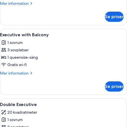
Oak
Mer
Mer information
information
om
Se priser
Twin
Executive
Oak
Öppna
Ett sovrum med en säng, sängbord, ett
5
Executive with Balcony
alla
1 sovrum
foton
3 sovplatser
för
Executive
1 queensize-säng
with
Gratis wi-fi
Balcony
Mer
Mer information
information
om
Se priser
Executive
with
Balcony
Öppna
Ett modernt vardagsrum med en soffa,
4
Double Executive
alla
20 kvadratmeter
foton
1 sovrum
för