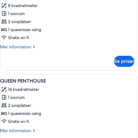
alla
8 kvadratmeter
foton
1 sovrum
för
Queen
2 sovplatser
Sixth
1 queensize-säng
Floor
Gratis wi-fi
Mer
Mer information
information
om
Se priser
Queen
Sixth
Floor
Öppna
Ett välordnat hotellrum med en stor sä
5
QUEEN PENTHOUSE
alla
16 kvadratmeter
foton
1 sovrum
för
QUEEN
2 sovplatser
PENTHOUSE
1 queensize-säng
Gratis wi-fi
Mer
Mer information
information