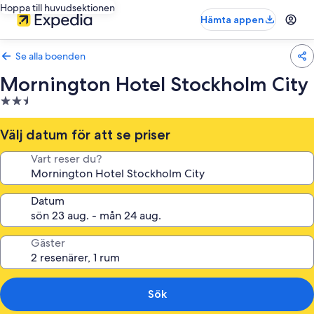
Hoppa till huvudsektionen
Hämta appen
Se alla boenden
Mornington Hotel Stockholm City
2.5-
stjärnigt
boende
Välj datum för att se priser
Vart reser du?
Datum
Gäster
Sök