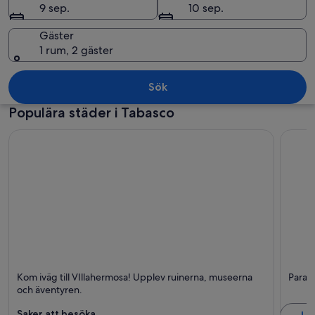
9 sep.
10 sep.
Gäster
1 rum, 2 gäster
Ett torg med ett stort öppet område
Sök
Populära städer i Tabasco
VIllahermosa
Parais
Kom iväg till VIllahermosa! Upplev ruinerna, museerna
Parai
Shopping, Museer och Historisk
Trevli
och äventyren.
Saker att besöka