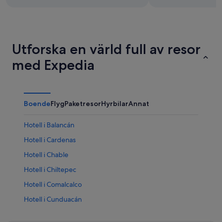
Utforska en värld full av resor
med Expedia
Boende
Flyg
Paketresor
Hyrbilar
Annat
Hotell i Balancán
Hotell i Cardenas
Hotell i Chable
Hotell i Chiltepec
Hotell i Comalcalco
Hotell i Cunduacán
Hotell i El Bellote