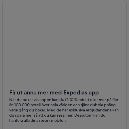
Hotell i Frontera
Hotell i Huimanguillo
Hotell i Jonuta
Hotell i Macuspana
Hotell i Miramar
Hotell i Paraiso
Hotell i Parrilla
Hotell i Tacotalpa
Hotell i Tapijulapa
Hotell i Teapa
Hotell i Tenosique
Få ut ännu mer med Expedias app
Hotell i VIllahermosa
När du bokar via appen kan du få 10 % rabatt eller mer på fler
än 100 000 hotell över hela världen och tjäna dubbla poäng
varje gång du bokar. Med de här exklusiva erbjudandena kan
du spara mer så att du kan resa mer. Dessutom kan du
hantera alla dina resor i mobilen.