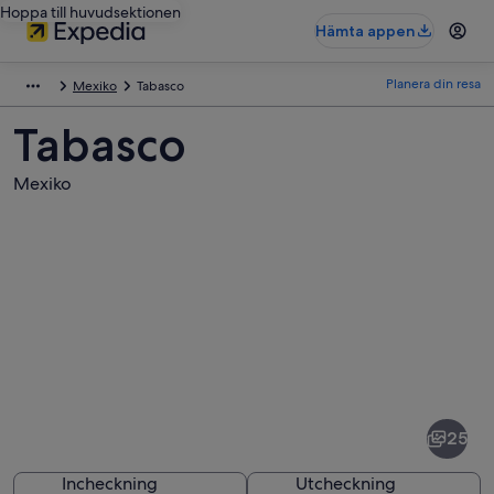
Hoppa till huvudsektionen
Hämta appen
Planera din resa
Mexiko
Tabasco
Tabasco
Mexiko
Bilder
av
Tabasco
25
Incheckning
Utcheckning