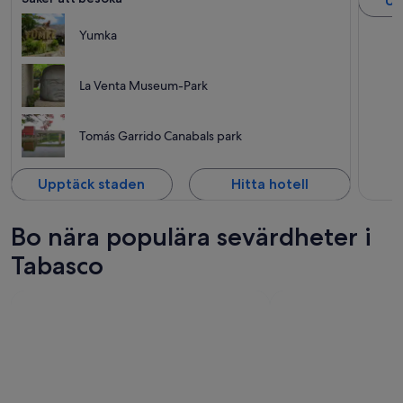
Up
Yumka
La Venta Museum-Park
Tomás Garrido Canabals park
Upptäck staden
Hitta hotell
Bo nära populära sevärdheter i
Tabasco