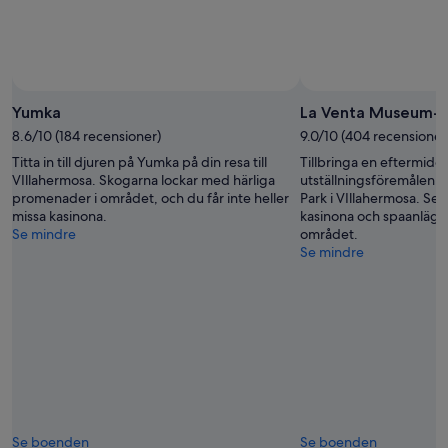
Yumka
La Venta Museum-P
8.6/10 (184 recensioner)
9.0/10 (404 recensioner
Titta in till djuren på Yumka på din resa till
Tillbringa en eftermidd
VIllahermosa. Skogarna lockar med härliga
utställningsföremålen 
promenader i området, och du får inte heller
Park i VIllahermosa. Se t
missa kasinona.
kasinona och spaanläggn
Se mindre
området.
Se mindre
Se boenden
Se boenden