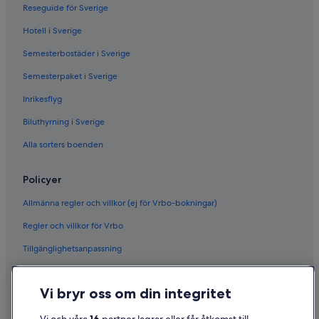
Reseguide för Sverige
Hotell i Sverige
Semesterbostäder i Sverige
Semesterpaket i Sverige
Inrikesflyg
Biluthyrning i Sverige
Alla sorters boenden
Policyer
Allmänna regler och villkor (ej för Vrbo-bokningar)
Regler och villkor för Vrbo
Tillgänglighetsanpassning
Sekretess
Vi bryr oss om din integritet
Cookies
Användarvillkor