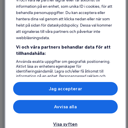
Vi och våra
16
partner lagrar eller får åtkomst till
information på en enhet, som unika ID i cookies, för att
Juridisk information/Kontakta oss
behandla personuppgifter. Du kan acceptera eller
Riktlinjer för innehåll och anmäla innehåll
hantera dina val genom att klicka nedan eller när som
helst på sidan för dataskyddspolicy. Dessa val kommer
Hjälp
att signaleras till våra partners och påverkar inte
webbläsningsdata.
Kontakta oss
Vi och våra partners behandlar data för att
Avboka eller ändra din bokning
tillhandahålla:
Återbetalningsprocess och tidslinjer
Använda exakta uppgifter om geografisk positionering.
Aktivt läsa av enhetens egenskaper för
Boka ett flyg med flygbolagskredit
identifieringsändamål. Lagra och/eller få åtkomst till
information på en enhet. Personanpassad reklam och
Internationella resedokument
innehåll, reklam- och innehållsmätning, forskning
angående målgrupp och tjänsteutveckling.
Jag accepterar
Lista över partner (leverantörer)
Expedia, Inc ansvarar inte för innehållet på externa webbsidor.
Avvisa alla
© 2026 Expedia, Inc., ett företag i Expedia Group. Med ensamrätt.
Expedia och Expedias logotyp är varumärken eller registrerade
varumärken som tillhör Expedia, Inc.
Visa syften