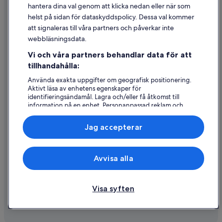
Riktlinjer för innehåll och anmäla innehåll
hantera dina val genom att klicka nedan eller när som
helst på sidan för dataskyddspolicy. Dessa val kommer
Hjälp
att signaleras till våra partners och påverkar inte
webbläsningsdata.
Kontakta oss
Vi och våra partners behandlar data för att
Avboka eller ändra din bokning
tillhandahålla:
Återbetalningsprocess och tidslinjer
Använda exakta uppgifter om geografisk positionering.
Aktivt läsa av enhetens egenskaper för
Boka ett flyg med flygbolagskredit
identifieringsändamål. Lagra och/eller få åtkomst till
information på en enhet. Personanpassad reklam och
Internationella resedokument
innehåll, reklam- och innehållsmätning, forskning
angående målgrupp och tjänsteutveckling.
Jag accepterar
Lista över partner (leverantörer)
Expedia, Inc ansvarar inte för innehållet på externa webbsidor.
Avvisa alla
© 2026 Expedia, Inc., ett företag i Expedia Group. Med ensamrätt.
Expedia och Expedias logotyp är varumärken eller registrerade
varumärken som tillhör Expedia, Inc.
Visa syften