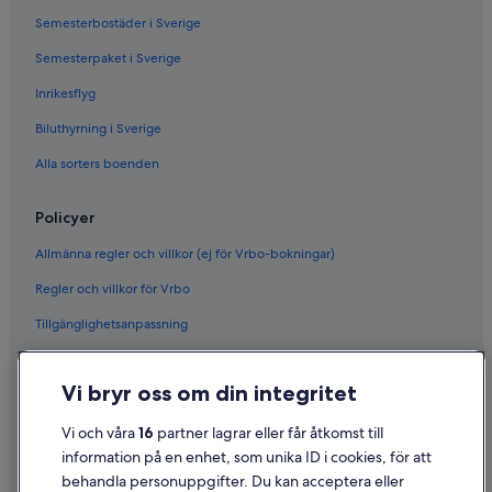
Semesterbostäder i Sverige
Semesterpaket i Sverige
Inrikesflyg
Biluthyrning i Sverige
Alla sorters boenden
Policyer
Allmänna regler och villkor (ej för Vrbo-bokningar)
Regler och villkor för Vrbo
Tillgänglighetsanpassning
Sekretess
Vi bryr oss om din integritet
Cookies
Användarvillkor
Vi och våra
16
partner lagrar eller får åtkomst till
information på en enhet, som unika ID i cookies, för att
Juridisk information/Kontakta oss
behandla personuppgifter. Du kan acceptera eller