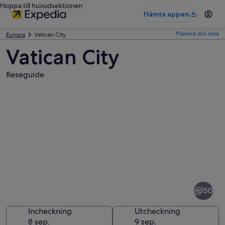
Hoppa till huvudsektionen
Hämta appen
Planera din resa
Europa
Vatican City
Vatican City
Reseguide
Bilder
av
Vatican
50
City
Incheckning
Utcheckning
8 sep.
9 sep.