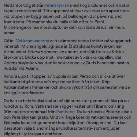
i
Ö
Nedanför torget står
Peterskyrkan
med höga kolonner och en stor
e
p
kupol i renässansstil. Titta upp mot statyer av Jesus och apostlarna
t
p
vid toppen av byggnaden och på balkongen där påven ibland
t
n
framträder. På insidan ska du hålla utkik efter
La Pietà
,
n
a
Michelangelos marmorskulptur av den korsfästa Jesus i sin mors
y
s
armar.
t
i
Ö
Gå in i
Vatikanmuseerna
och se imponerande fresker på väggar och
t
e
p
innertak. Michelangelo ägnade år åt att skapa konstverken här,
f
t
p
bland annat
Yttersta domen
, en enorm, detaljrik fresk av Kristus
ö
t
n
återkomst. Blicka upp mot innertaket av Sixtinska kapellet, där
n
n
a
Adams skapelse
visar den kända scenen av Guds hand som nästan
s
y
s
nuddar vid Adams.
t
t
i
e
Vandra upp till toppen av Cupola di San Pietro och blicka ut över
t
e
r
Ö
Vatikanträdgårdarna och mycket av
Rom
från taket. Köp
f
t
p
Vatikanstatens frimärken och skicka vykort från din semester via de
ö
t
p
knallgula postlådorna.
n
n
n
s
Du kan se hela Vatikanstaten på din semester genom att åka på en
y
a
t
rundtur av Rom. Vatikanstaten ligger väster om Tibern, omkring
t
s
e
Ö
30minuters promenad från
Pantheon
. Du kan besöka Petersplatsen
t
i
r
p
och Peterskyrkan gratis. Undvik långa köer till Vatikanmuseerna och
f
e
p
Sixtinska kapellet genom att köpa biljetter i förväg online. Du kan
ö
t
n
dessutom välja bland många rundtursalternativ som erbjuder
n
t
a
tillgång till ytterligare områden.
s
n