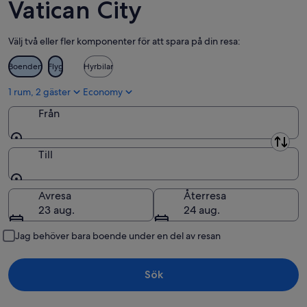
Vatican City
Välj två eller fler komponenter för att spara på din resa:
Boenden
Flyg
Hyrbilar
1 rum, 2 gäster
Economy
Från
Från
Till
Till
Avresa
Återresa
23 aug.
24 aug.
Jag behöver bara boende under en del av resan
Sök