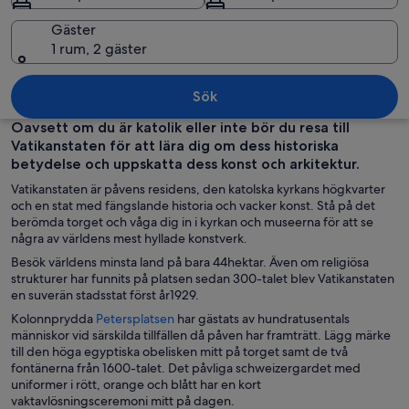
Gäster
1 rum, 2 gäster
Peterskyrkan, Vatikanstaten och den 
Sök
Oavsett om du är katolik eller inte bör du resa till
Vatikanstaten för att lära dig om dess historiska
betydelse och uppskatta dess konst och arkitektur.
Vatikanstaten är påvens residens, den katolska kyrkans högkvarter
och en stat med fängslande historia och vacker konst. Stå på det
berömda torget och våga dig in i kyrkan och museerna för att se
några av världens mest hyllade konstverk.
Besök världens minsta land på bara 44hektar. Även om religiösa
strukturer har funnits på platsen sedan 300-talet blev Vatikanstaten
en suverän stadsstat först år1929.
Ö
Kolonnprydda
Petersplatsen
har gästats av hundratusentals
p
människor vid särskilda tillfällen då påven har framträtt. Lägg märke
p
till den höga egyptiska obelisken mitt på torget samt de två
n
fontänerna från 1600-talet. Det påvliga schweizergardet med
a
uniformer i rött, orange och blått har en kort
s
vaktavlösningsceremoni mitt på dagen.