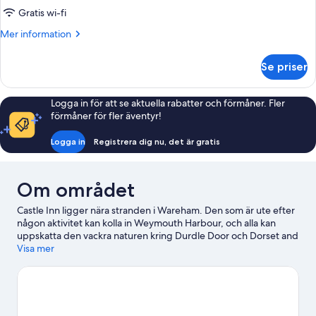
dubbelrum
Gratis wi-fi
Mer
Mer information
information
om
Se priser
Superior
dubbelrum
Logga in för att se aktuella rabatter och förmåner. Fler
förmåner för fler äventyr!
Logga in
Registrera dig nu, det är gratis
Om området
Castle Inn ligger nära stranden i Wareham. Den som är ute efter
någon aktivitet kan kolla in Weymouth Harbour, och alla kan
uppskatta den vackra naturen kring Durdle Door och Dorset and
East Devon Coast. Monkey World Ape Rescue Center (zoo) och
Visa mer
The Blue Pool and Tea House är också värda ett besök.
Gå till vår
reseguide för Wareham
Se fler värdshus i Wareham