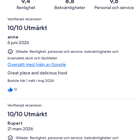
recensioner
9
9,4
8,8
9,6
231
i
av
Renlighet
Bekvämligheter
Personal och service
recensioner
betyg.
231
Recensioner
0
Verifierad recension
recensioner
av
10/10 Utmärkt
231
recensioner
anne
6 juni 2026
Gillade: Renlighet, personal och service, bekvämligheter och
boendets skick och faciliteter
Översätt med hjälp av Google
Great place and delicious food
Bodde här 1 natt i maj 2026
0
Verifierad recension
10/10 Utmärkt
Rupert
21 mars 2026
Gillade: Renlighet, personal och service, bekvämligheter och