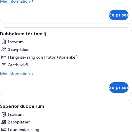
Mer
Mer information
information
om
Se priser
Premium
dubbelrum
Öppna
Ett sovrum med två sängar, en spegel,
6
Dubbelrum för familj
alla
1 sovrum
foton
3 sovplatser
för
Dubbelrum
1 kingsize-säng och 1 futon (stor enkel)
för
Gratis wi-fi
familj
Mer
Mer information
information
om
Se priser
Dubbelrum
för
familj
Öppna
Ett sovrum med en tegelbeklädd öppen
12
Superior dubbelrum
alla
1 sovrum
foton
2 sovplatser
för
Superior
1 queensize-säng