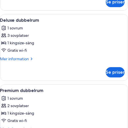
Se priser
Classic
dubbelrum
Öppna
Ett sovrum med en stor säng, ett fön
3
Deluxe dubbelrum
alla
1 sovrum
foton
3 sovplatser
för
Deluxe
1 kingsize-säng
dubbelrum
Gratis wi-fi
Mer
Mer information
information
om
Se priser
Deluxe
dubbelrum
Öppna
Ett välordnat sovrum med en stor sän
1
Premium dubbelrum
alla
1 sovrum
foton
2 sovplatser
för
Premium
1 kingsize-säng
dubbelrum
Gratis wi-fi