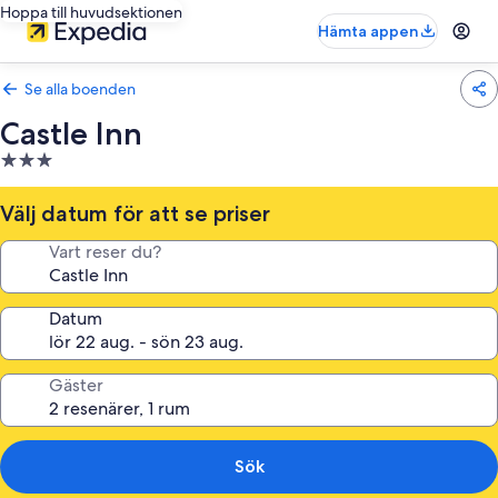
Hoppa till huvudsektionen
Hämta appen
Se alla boenden
Castle Inn
3.0-
stjärnigt
boende
Välj datum för att se priser
Vart reser du?
Datum
Gäster
Sök