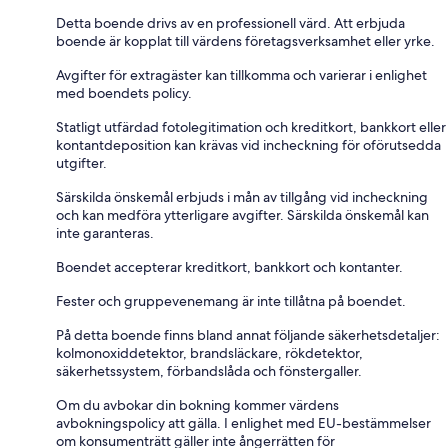
Detta boende drivs av en professionell värd. Att erbjuda
boende är kopplat till värdens företagsverksamhet eller yrke.
Avgifter för extragäster kan tillkomma och varierar i enlighet
med boendets policy.
Statligt utfärdad fotolegitimation och kreditkort, bankkort eller
kontantdeposition kan krävas vid incheckning för oförutsedda
utgifter.
Särskilda önskemål erbjuds i mån av tillgång vid incheckning
och kan medföra ytterligare avgifter. Särskilda önskemål kan
inte garanteras.
Boendet accepterar kreditkort, bankkort och kontanter.
Fester och gruppevenemang är inte tillåtna på boendet.
På detta boende finns bland annat följande säkerhetsdetaljer:
kolmonoxiddetektor, brandsläckare, rökdetektor,
säkerhetssystem, förbandslåda och fönstergaller.
Om du avbokar din bokning kommer värdens
avbokningspolicy att gälla. I enlighet med EU-bestämmelser
om konsumenträtt gäller inte ångerrätten för