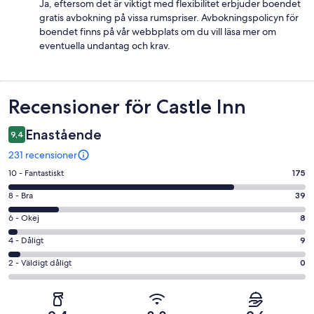
Ja, eftersom det är viktigt med flexibilitet erbjuder boendet
gratis avbokning på vissa rumspriser. Avbokningspolicyn för
boendet finns på vår webbplats om du vill läsa mer om
eventuella undantag och krav.
Recensioner
Recensioner för Castle Inn
Enastående
9,4
231 recensioner
10
10 - Fantastiskt
175
-
8
8 - Bra
39
Fantastiskt
-
i
6
6 - Okej
8
Bra
betyg.
-
i
4
4 - Dåligt
9
175
Okej
betyg.
-
av
i
2
2 - Väldigt dåligt
0
39
Dåligt
231
betyg.
-
av
i
recensioner
8
Väldigt
231
betyg.
av
dåligt