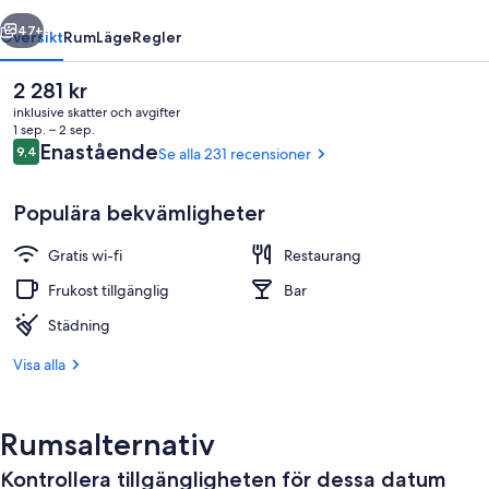
regående
Nästa
47+
Översikt
Rum
Läge
Regler
Det
2 281 kr
nuvarande
inklusive skatter och avgifter
priset
1 sep. – 2 sep.
är
Recensioner
Enastående
9,4
Se alla 231 recensioner
9,4 av 10,
2 281 kr
Populära bekvämligheter
Gratis wi-fi
Restaurang
Boendets fasad
Frukost tillgänglig
Bar
Städning
Visa alla
Rumsalternativ
Kontrollera tillgängligheten för dessa datum