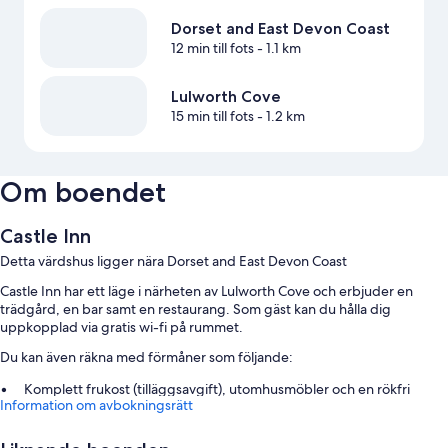
Dorset and East Devon Coast
12 min till fots
- 1.1 km
Lulworth Cove
15 min till fots
- 1.2 km
Om boendet
Castle Inn
Detta värdshus ligger nära Dorset and East Devon Coast
Castle Inn har ett läge i närheten av Lulworth Cove och erbjuder en
trädgård, en bar samt en restaurang. Som gäst kan du hålla dig
uppkopplad via gratis wi-fi på rummet.
Du kan även räkna med förmåner som följande:
Komplett frukost (tilläggsavgift), utomhusmöbler och en rökfri
Information om avbokningsrätt
anläggning
Recensionerna från gäster talar varmt om den hjälpsamma