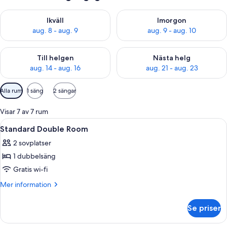
Kontrollera tillgängligheten för ikväll aug. 8 - aug. 9
Kontrollera tillgängligheten f
Ikväll
Imorgon
aug. 8 - aug. 9
aug. 9 - aug. 10
Kontrollera tillgängligheten för den här helgen aug. 14 - aug. 
Kontrollera tillgängligheten fö
Till helgen
Nästa helg
aug. 14 - aug. 16
aug. 21 - aug. 23
Tillgängliga
Alla rum
1 säng
2 sängar
filter
för
Visar 7 av 7 rum
rum
Öppna
Ett hotellrum med en säng, två kudda
4
Standard Double Room
alla
2 sovplatser
foton
1 dubbelsäng
för
Standard
Gratis wi-fi
Double
Mer
Mer information
Room
information
om
Se priser
Standard
Double