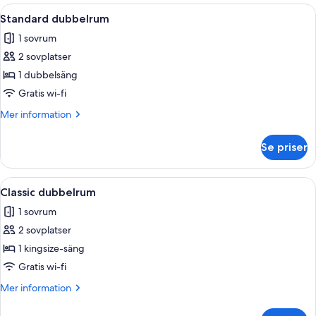
Room
Öppna
Ett hotellrum med en säng, två kudda
4
Standard dubbelrum
alla
1 sovrum
foton
2 sovplatser
för
Standard
1 dubbelsäng
dubbelrum
Gratis wi-fi
Mer
Mer information
information
om
Se priser
Standard
dubbelrum
Öppna
Minibar, skrivbord, strykjärn/strykbräd
14
Classic dubbelrum
alla
1 sovrum
foton
2 sovplatser
för
Classic
1 kingsize-säng
dubbelrum
Gratis wi-fi
Mer
Mer information
information
om