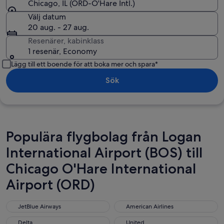
Chicago, IL (ORD-O'Hare Intl.)
Välj datum
20 aug. - 27 aug.
Resenärer, kabinklass
1 resenär, Economy
Lägg till ett boende för att boka mer och spara*
Sök
Populära flygbolag från Logan
International Airport (BOS) till
Chicago O'Hare International
Airport (ORD)
JetBlue Airways
American Airlines
JetBlue Airways
American Airlines
Delta
United
Delta
United