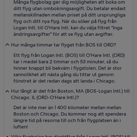
Många flygbolag ger dig möjligheten att boka om
ditt flyg utan ombokningsavgift. Du betalar endast
mellanskillnaden mellan priset på ditt ursprungliga
flyg och ditt nya flyg. När du söker på flyg från
Logan Intl. till O'Hare Intl. kan du välja filtret "Inga
ändringsavgifter" för att se flyg utan avgifter.
Hur många timmar tar flyget från BOS till ORD?
Ett flyg från Logan Intl. (BOS) till O'Hare Intl. (ORD)
tar i medel bara 2 timmar och 53 minuter, så du
hinner knappt bli bekväm i flygstolen. Det är stor
sannolikhet att nästa gång du tittar ut genom
fönstret är det redan dags att landa i Chicago.
Hur långt är det från Boston, MA (BOS-Logan Intl.) till
Chicago, IL (ORD-O'Hare Intl.)?
Det är inte mer än 1 400 kilometer mellan mellan
Boston och Chicago. Du kommer nog att spendera
längre tid på resorna till och från flygplatsen än i
luften!
Vilka flygbolag har direktflyg från Logan Intl. (BOS) till