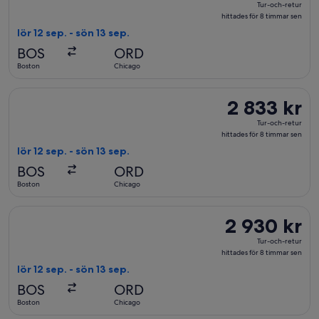
Tur-och-retur
och-
hittades för 8 timmar sen
retur,
lör 12 sep. - sön 13 sep.
hittades
BOS
ORD
för
Boston
Chicago
8
timmar
Välj flyg med Delta, med avresa lör 12 sep. från Boston till Ch
2 833 kr
2 833 kr
sen
Tur-
Tur-och-retur
och-
hittades för 8 timmar sen
retur,
lör 12 sep. - sön 13 sep.
hittades
BOS
ORD
för
Boston
Chicago
8
timmar
Välj flyg med Delta, med avresa lör 12 sep. från Boston till Ch
2 930 kr
2 930 kr
sen
Tur-
Tur-och-retur
och-
hittades för 8 timmar sen
retur,
lör 12 sep. - sön 13 sep.
hittades
BOS
ORD
för
Boston
Chicago
8