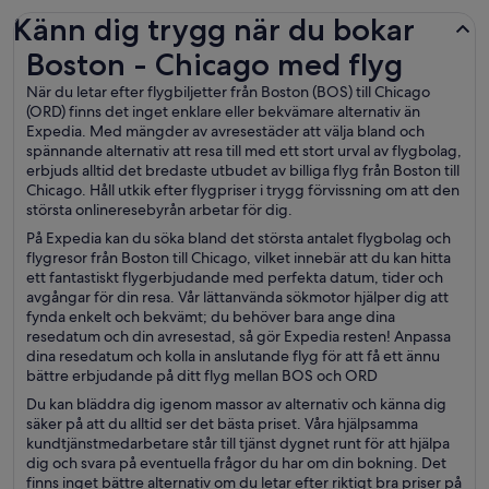
Känn dig trygg när du bokar
Boston - Chicago med flyg
Boston - Chicago med flyg
När du letar efter flygbiljetter från Boston (BOS) till Chicago
(ORD) finns det inget enklare eller bekvämare alternativ än
Expedia. Med mängder av avresestäder att välja bland och
spännande alternativ att resa till med ett stort urval av flygbolag,
erbjuds alltid det bredaste utbudet av billiga flyg från Boston till
Chicago. Håll utkik efter flygpriser i trygg förvissning om att den
största onlineresebyrån arbetar för dig.
På Expedia kan du söka bland det största antalet flygbolag och
flygresor från Boston till Chicago, vilket innebär att du kan hitta
ett fantastiskt flygerbjudande med perfekta datum, tider och
avgångar för din resa. Vår lättanvända sökmotor hjälper dig att
fynda enkelt och bekvämt; du behöver bara ange dina
resedatum och din avresestad, så gör Expedia resten! Anpassa
dina resedatum och kolla in anslutande flyg för att få ett ännu
bättre erbjudande på ditt flyg mellan BOS och ORD
Du kan bläddra dig igenom massor av alternativ och känna dig
säker på att du alltid ser det bästa priset. Våra hjälpsamma
kundtjänstmedarbetare står till tjänst dygnet runt för att hjälpa
dig och svara på eventuella frågor du har om din bokning. Det
finns inget bättre alternativ om du letar efter riktigt bra priser på