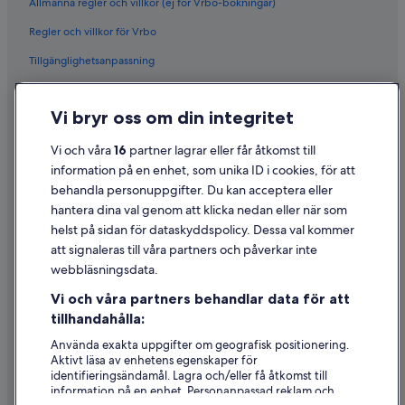
Allmänna regler och villkor (ej för Vrbo-bokningar)
Regler och villkor för Vrbo
Tillgänglighetsanpassning
Sekretess
Vi bryr oss om din integritet
Cookies
Användarvillkor
Vi och våra
16
partner lagrar eller får åtkomst till
information på en enhet, som unika ID i cookies, för att
Juridisk information/Kontakta oss
behandla personuppgifter. Du kan acceptera eller
Riktlinjer för innehåll och anmäla innehåll
hantera dina val genom att klicka nedan eller när som
helst på sidan för dataskyddspolicy. Dessa val kommer
att signaleras till våra partners och påverkar inte
Hjälp
webbläsningsdata.
Kontakta oss
Vi och våra partners behandlar data för att
Avboka eller ändra din bokning
tillhandahålla:
Återbetalningsprocess och tidslinjer
Använda exakta uppgifter om geografisk positionering.
Aktivt läsa av enhetens egenskaper för
Boka ett flyg med flygbolagskredit
identifieringsändamål. Lagra och/eller få åtkomst till
information på en enhet. Personanpassad reklam och
Internationella resedokument