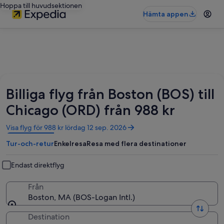
Hoppa till huvudsektionen
Hämta appen
Billiga flyg från Boston (BOS) till
Chicago (ORD) från 988 kr
Öppnas
Visa flyg för 988 kr lördag 12 sep. 2026
i
Tur-och-retur
Enkelresa
Resa med flera destinationer
ett
nytt
fönster
Endast direktflyg
Från
Boston, MA (BOS-Logan Intl.)
Destination