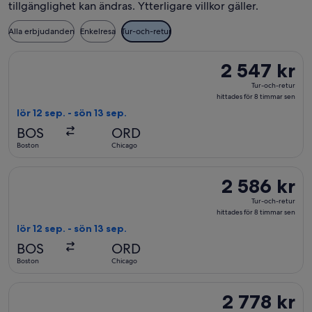
tillgänglighet kan ändras. Ytterligare villkor gäller.
Alla erbjudanden
Enkelresa
Tur-och-retur
Välj flyg med Delta, med avresa lör 12 sep. från Boston till Ch
2 547 kr
2 547 kr
Tur-
Tur-och-retur
och-
hittades för 8 timmar sen
retur,
lör 12 sep. - sön 13 sep.
hittades
BOS
ORD
för
Boston
Chicago
8
timmar
Välj flyg med Delta, med avresa lör 12 sep. från Boston till Ch
2 586 kr
2 586 kr
sen
Tur-
Tur-och-retur
och-
hittades för 8 timmar sen
retur,
lör 12 sep. - sön 13 sep.
hittades
BOS
ORD
för
Boston
Chicago
8
timmar
Välj flyg med Delta, med avresa lör 12 sep. från Boston till Ch
2 778 kr
2 778 kr
sen
Tur-