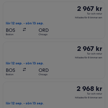
timmar
Välj flyg med American Airlines, med avresa lör 12 sep. från Bo
2 967 kr
2 967 kr
sen
Tur-
Tur-och-retur
och-
hittades för 8 timmar sen
retur,
lör 12 sep. - sön 13 sep.
hittades
BOS
ORD
för
Boston
Chicago
8
timmar
Välj flyg med United, med avresa lör 12 sep. från Boston till C
2 967 kr
2 967 kr
sen
Tur-
Tur-och-retur
och-
hittades för 8 timmar sen
retur,
lör 12 sep. - sön 13 sep.
hittades
BOS
ORD
för
Boston
Chicago
8
timmar
Välj flyg med United, med avresa lör 12 sep. från Boston till 
2 968 kr
2 968 kr
sen
Tur-
Tur-och-retur
och-
hittades för 8 timmar sen
retur,
lör 12 sep. - sön 13 sep.
hittades