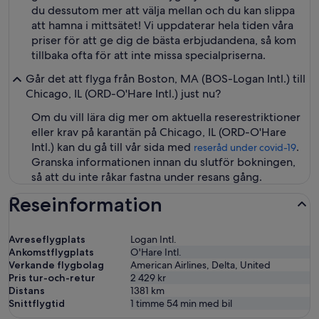
du dessutom mer att välja mellan och du kan slippa
att hamna i mittsätet! Vi uppdaterar hela tiden våra
priser för att ge dig de bästa erbjudandena, så kom
tillbaka ofta för att inte missa specialpriserna.
Går det att flyga från Boston, MA (BOS-Logan Intl.) till
Chicago, IL (ORD-O'Hare Intl.) just nu?
Om du vill lära dig mer om aktuella reserestriktioner
eller krav på karantän på Chicago, IL (ORD-O'Hare
Intl.) kan du gå till vår sida med
.
reseråd under covid-19
Granska informationen innan du slutför bokningen,
så att du inte råkar fastna under resans gång.
Reseinformation
Avreseflygplats
Logan Intl.
Ankomstflygplats
O'Hare Intl.
Verkande flygbolag
American Airlines, Delta, United
Pris tur-och-retur
2 429 kr
Distans
1381
km
Snittflygtid
1 timme 54 min med bil