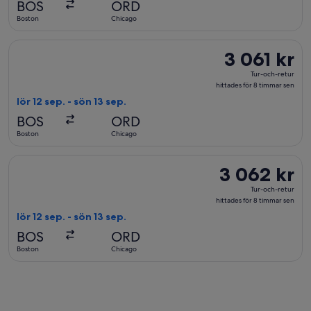
BOS
ORD
för
Boston
Chicago
8
timmar
Välj flyg med United, med avresa lör 12 sep. från Boston till C
3 061 kr
3 061 kr
sen
Tur-
Tur-och-retur
och-
hittades för 8 timmar sen
retur,
lör 12 sep. - sön 13 sep.
hittades
BOS
ORD
för
Boston
Chicago
8
timmar
Välj flyg med American Airlines, med avresa lör 12 sep. från B
3 062 kr
3 062 kr
sen
Tur-
Tur-och-retur
och-
hittades för 8 timmar sen
retur,
lör 12 sep. - sön 13 sep.
hittades
BOS
ORD
för
Boston
Chicago
8
timmar
sen