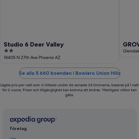
Studio 6 Deer Valley
GROVE
2
Glendal
out
18405 N 27th Ave Phoenix AZ
of
5
Se alla 5 660 boenden i Bowlero Union Hills
Lägsta pris per natt som vi hittade under de senaste 24 timmarna, baserat på 1 natt
för 2 vuxna. Priser och tillgänglighet kan komma att ändras. Ytterligare villkor kan
gälla.
Företag
Om