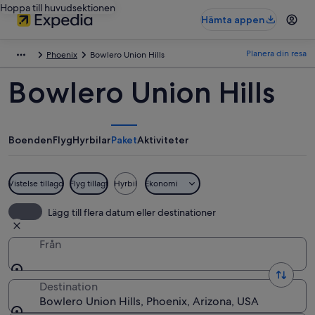
Hoppa till huvudsektionen
Hämta appen
Planera din resa
Phoenix
Bowlero Union Hills
Bowlero Union Hills
Boenden
Flyg
Hyrbilar
Paket
Aktiviteter
Vistelse tillagd
Flyg tillagt
Hyrbil
Ekonomi
Lägg till flera datum eller destinationer
Från
Destination
Bowlero Union Hills, Phoenix, Arizona, USA