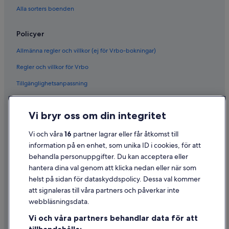
Alla sorters boenden
Policyer
Allmänna regler och villkor (ej för Vrbo-bokningar)
Regler och villkor för Vrbo
Tillgänglighetsanpassning
Sekretess
Vi bryr oss om din integritet
Cookies
Användarvillkor
Vi och våra
16
partner lagrar eller får åtkomst till
information på en enhet, som unika ID i cookies, för att
Juridisk information/Kontakta oss
behandla personuppgifter. Du kan acceptera eller
Riktlinjer för innehåll och anmäla innehåll
hantera dina val genom att klicka nedan eller när som
helst på sidan för dataskyddspolicy. Dessa val kommer
Hjälp
att signaleras till våra partners och påverkar inte
webbläsningsdata.
Kontakta oss
Vi och våra partners behandlar data för att
Avboka eller ändra din bokning