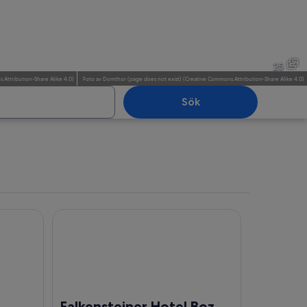
y med snötäckta toppar, trähus och ett klocktorn.
Ett bergigt landskap med en 
25
 Attribution-Share Alike 4.0
)
Foto
av
Domthor (page does not exist)
(
Creative Commons Attribution-Share Alike 4.0
)
Sök
igt landskap med en grusväg, gula blommor, gröna fält och en stuga av trä.
Ett bergigt landskap med grö
Falkensteiner Hotel Bozen WaltherPark
Falkensteiner Hotel Bozen