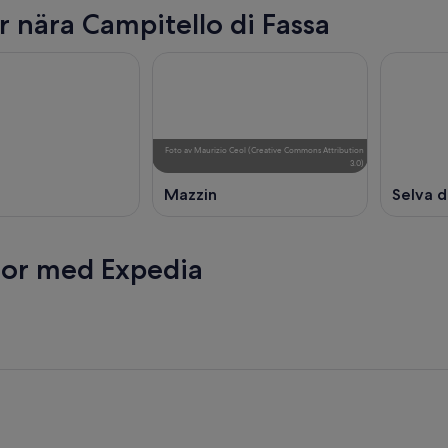
r nära Campitello di Fassa
Foto
av
Maurizio Ceol
(
Creative Commons Attribution
3.0
)
Mazzin
Selva d
esor med Expedia