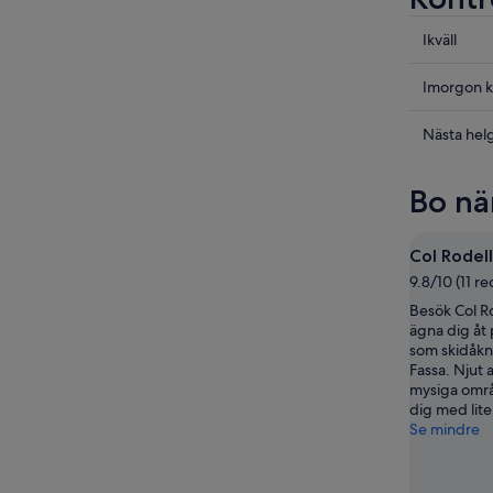
Kolla
Ikväll
priserna
i
Kolla
Imorgon k
Campitel
priserna
di
i
Kolla
Nästa hel
Fassa
Campitel
priserna
för
di
i
Bo nä
ikväll,
Fassa
Campitel
8
för
di
aug.
imorgon
Fassa
Col Rodell
-
natt,
inför
9.8/10 (11 r
9
9
nästa
Besök Col R
aug.
aug.
helg,
ägna dig åt 
-
14
som skidåkni
10
aug.
Fassa. Njut 
aug.
-
mysiga områ
dig med lite
16
Se mindre
aug.