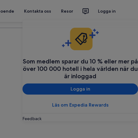
 boende
Kontakta oss
Resor
Logga in
Planera din resa
Som medlem sparar du 10 % eller mer på
över 100 000 hotell i hela världen när du
är inloggad
Logga in
Läs om Expedia Rewards
Feedback