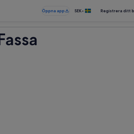
•
Öppna app
SEK
Registrera ditt
Fassa