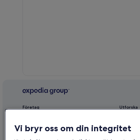
Företag
Utforska
Om
Reseguide f
Vi bryr oss om din integritet
Jobb
Hotell i Sve
Registrera ditt boende
Semesterbos