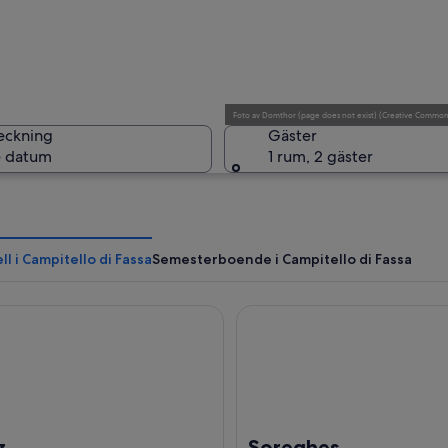
En bergsb
Foto
av
Domthor (page does not exist)
(
Creative Commons
eckning
Gäster
 datum
1 rum, 2 gäster
Ett lantl
l i Campitello di Fassa
Semesterboende i Campitello di Fassa
Soreghes
p med ett trähus, gröna fält och klippiga bergstoppar.
z
Soreghes