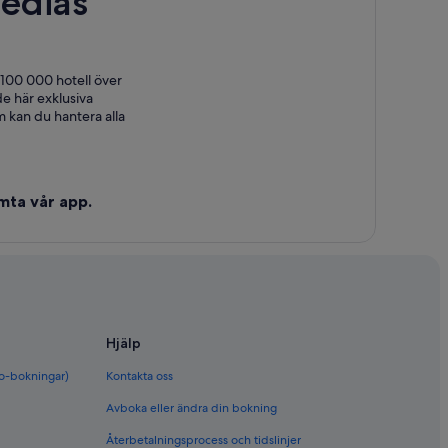
edias
 100 000 hotell över
e här exklusiva
 kan du hantera alla
mta vår app.
Hjälp
bo-bokningar)
Kontakta oss
Avboka eller ändra din bokning
Återbetalningsprocess och tidslinjer