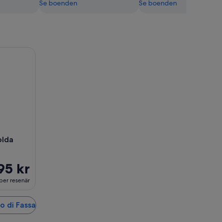
Se boenden
Se boenden
da Dolomiterna
olda
95 kr
per resenär
lo di Fassa