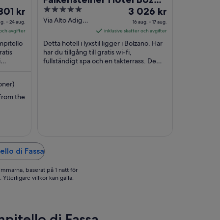
iset
5
Priset
 801 kr
WaltherPark
3 026 kr
out
är
Via Alto Adige
g. – 24 aug.
16 aug. – 17 aug.
31 Bolzano BZ
801 kr
of
3 026 kr
 och avgifter
inklusive skatter och avgifter
r
5
per
mpitello
Detta hotell i lyxstil ligger i Bolzano. Här
tt
natt
ratis
har du tillgång till gratis wi-fi,
i
llan
fullständigt spa och en takterrass. De
mellan
eterna
populära sevärdheterna Walther von
16
der ...
g.
aug.
oner)
h
och
 from the
17
g.
aug.
llo di Fassa
immarna, baserat på 1 natt för
Ytterligare villkor kan gälla.
mpitello di Fassa