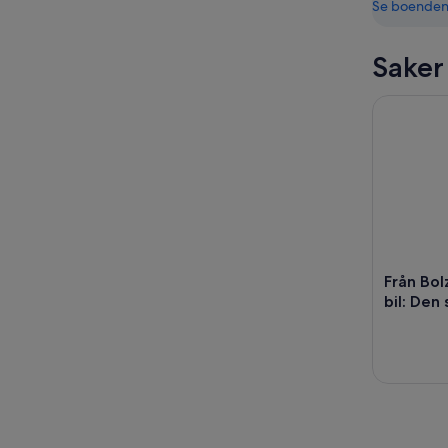
Se boende
Saker
Från Bolz
Från Bo
bil: Den