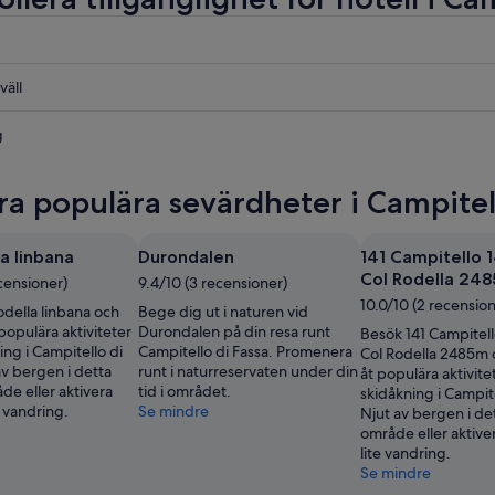
väll
lo
g
lo
ra populära sevärdheter i Campitel
lo
a linbana
Durondalen
141 Campitello
Col Rodella 24
ecensioner)
9.4/10 (3 recensioner)
10.0/10 (2 recension
odella linbana och
Bege dig ut i naturen vid
populära aktiviteter
Durondalen på din resa runt
Besök 141 Campitel
ng i Campitello di
Campitello di Fassa. Promenera
Col Rodella 2485m 
av bergen i detta
runt i naturreservaten under din
åt populära aktivit
de eller aktivera
tid i området.
skidåkning i Campite
 vandring.
Se mindre
Njut av bergen i de
område eller aktiv
lite vandring.
Se mindre