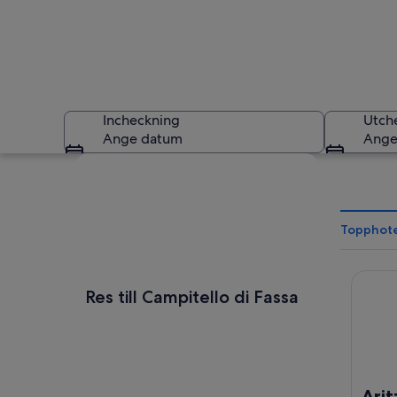
Incheckning
Utch
Ange datum
Ange
Utforska karta
Topphotel
Aritz
Ett bergigt landska
Res till Campitello di Fassa
Arit